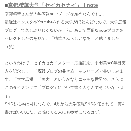
■
京都精華大学「セイカセカイ」｜note
京都精華さんが大学広報noteブログを始めたんですよ。
最近はインスタやYoutubeを作る大学がほとんどなので、大学広報
ブログって久しぶりじゃないかしら。あえて面倒なnoteブログを
セレクトしたのを見て、「精華さんらしいなあ」と感じました
（笑）
というわけで、セイカセカイスタート応援記念、手羽美★6年目突
入を記念して、
「広報ブログの書き方」
をシリーズで書いてみま
す。「大学広報」「美大」というかなりニッチな世界で、さらに
このタイミングで「ブログ」について書く人なんてそういないは
ず。
SNSも根本は同じなんで、4月から大学広報SNSを任されて「何を
書けばいいんだ」と感じてる人にも参考になるはず。