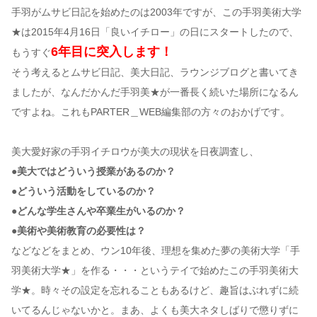
手羽がムサビ日記を始めたのは2003年ですが、この手羽美術大学
★は2015年4月16日「良いイチロー」の日にスタートしたので、
コンテンツ
6年目に突入します！
もうすぐ
このサイトについて
そう考えるとムサビ日記、美大日記、ラウンジブログと書いてき
運営会社
ましたが、なんだかんだ手羽美★が一番長く続いた場所になるん
お問い合わせ
ですよね。これもPARTER＿WEB編集部の方々のおかげです。
美大愛好家の手羽イチロウが美大の現状を日夜調査し、
●美大ではどういう授業があるのか？
●どういう活動をしているのか？
●どんな学生さんや卒業生がいるのか？
●美術や美術教育の必要性は？
などなどをまとめ、ウン10年後、理想を集めた夢の美術大学「手
羽美術大学★」を作る・・・というテイで始めたこの手羽美術大
学★。時々その設定を忘れることもあるけど、趣旨はぶれずに続
いてるんじゃないかと。まあ、よくも美大ネタしばりで懲りずに