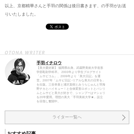
以上、京都精華さんと手羽の関係は後日書きます、の手羽がお送
りいたしました。
手羽イチロウ
【美大愛好家】 福岡県出身。武蔵野美術大学造形
学部彫刻学科卒。 2003年より学生ブログサイト
「ムサビコム」、2009年より「美大日記」を運
営。2007年「ムサビ日記 -リアルな美大の日常を」
を出版。三谷幸喜と浦沢直樹とみうらじゅんと羽海
野チカとハイキュー！と合体変形ロボットとパシリ
ムとムサビと美大が好きで、シャンプーはマシェリ
を20年愛用。理想の美大「手羽美術大学★」設立
を目指し奮闘中。
ライター一覧へ
おすすめ記事