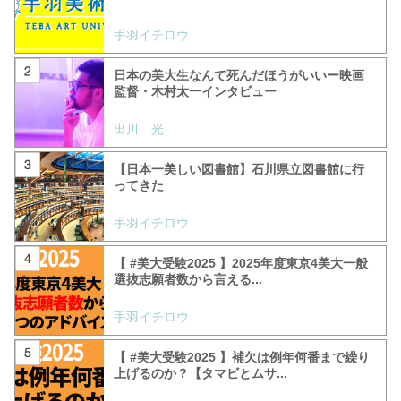
手羽イチロウ
日本の美大生なんて死んだほうがいいー映画
監督・木村太一インタビュー
出川 光
【日本一美しい図書館】石川県立図書館に行
ってきた
手羽イチロウ
【 #美大受験2025 】2025年度東京4美大一般
選抜志願者数から言える...
手羽イチロウ
【 #美大受験2025 】補欠は例年何番まで繰り
上げるのか？【タマビとムサ...