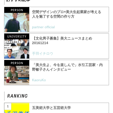
空間デザインのプロ×美大生起業家が考える
人を魅了する空間の作り方
partner official
【文化男子募集】美大ニュースまとめ
20161214
手羽イチロウ
「美大生よ、今を楽しんで」水引工芸家・内
野敏子さんインタビュー
KaoruKo
五美術大学と五芸術大学