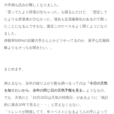
大学側も読みが難しくなりました。
「思ってたより辞退が出ちゃった」も困るんだけど、「想定して
たよりも辞退者が少なかった」場合も定員厳格化があるので困っ
たことになるんですわな。最近このケースをよく聞くようになり
ました。
併願率500%の近畿大学さんとかどうやってるのか、派手な広報戦
略よりもそっちを聞きたい。。
まとめます。
例えるなら、去年の繰り上がり数を調べるってのは
「今日の天気
を知りたいから、去年の同じ日の天気予報を見る」
ようなもの。
でも、天気だと「10月10日は天気の特異日」があるように「統計
的に過去10年で見ると・・」と言えなくもない。
「トレンドが関係してて、年々ベストになるよう人の手によって