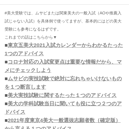
#美大受験では、ムサビまたは関東美大の一般入試（AOや推薦入
コンテンツ
試じゃない入試）を具体例で使ってますが、基本的にはどの美大
このサイトについて
受験にも参考になるはずです。
運営会社
これまでの話はこちらから▼
お問い合わせ
■
東京五美大2021入試カレンダーからわかるたった
1つのアドバイス
■
コロナ対応の入試変更点は重要な情報だから、マ
メにチェックしよう
■
ムサビの実技試験で絶対に忘れちゃいけないもの
を１つ断言します
■
美大実技試験に関するたった１つのアドバイス
■
美大の学科試験当日に聞いても役に立つ２つのア
ドバイス
■
2021年度東京4美大一般選抜志願者数（確定版）
から言える１つのアドバイス