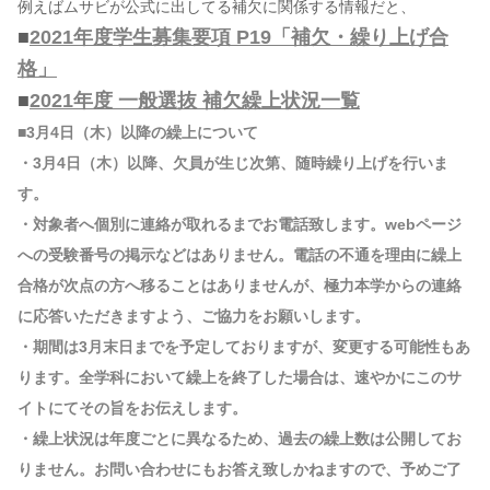
例えばムサビが公式に出してる補欠に関係する情報だと、
■
2021年度学生募集要項 P19「補欠・繰り上げ合
格」
■
2021年度 一般選抜 補欠繰上状況一覧
■3月4日（木）以降の繰上について
・3月4日（木）以降、欠員が生じ次第、随時繰り上げを行いま
す。
・対象者へ個別に連絡が取れるまでお電話致します。webページ
への受験番号の掲示などはありません。電話の不通を理由に繰上
合格が次点の方へ移ることはありませんが、極力本学からの連絡
に応答いただきますよう、ご協力をお願いします。
・期間は3月末日までを予定しておりますが、変更する可能性もあ
ります。全学科において繰上を終了した場合は、速やかにこのサ
イトにてその旨をお伝えします。
・繰上状況は年度ごとに異なるため、過去の繰上数は公開してお
りません。お問い合わせにもお答え致しかねますので、予めご了