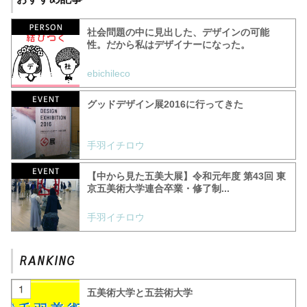
社会問題の中に見出した、デザインの可能
性。だから私はデザイナーになった。
ebichileco
グッドデザイン展2016に行ってきた
手羽イチロウ
【中から見た五美大展】令和元年度 第43回 東
京五美術大学連合卒業・修了制...
手羽イチロウ
五美術大学と五芸術大学