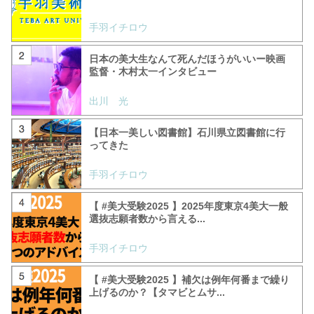
手羽イチロウ
日本の美大生なんて死んだほうがいいー映画
監督・木村太一インタビュー
出川 光
【日本一美しい図書館】石川県立図書館に行
ってきた
手羽イチロウ
【 #美大受験2025 】2025年度東京4美大一般
選抜志願者数から言える...
手羽イチロウ
【 #美大受験2025 】補欠は例年何番まで繰り
上げるのか？【タマビとムサ...