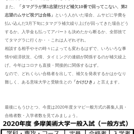
また、
「タマグラが第1志望だけど補欠10番で回ってこない、第2
志望のムサビ視デは合格」
という人がいた場合、ムサビに学費を
払い込んだ3月下旬にタマグラ補欠繰り上げが回ってきた場合どう
するか。入学金も払ってアパートも決めたから断るか、全部捨て
てタマグラに行くか・・これは人ぞれぞれ。
相談する相手やその時々によっても変わるはずで、いろいろな事
情や経済状況、心情、タイミングの連鎖が関係するのが補欠繰上
げ。今年はコロナも直接・間接的に関係するはず。
なので、どれくらい合格者を出して、補欠を発表するかはかなり
難しく、ある意味大学と受験生との
「かけひき」
と言えます。
最後にもうひとつ、今度は2020年度タマビ一般方式の募集人員・
合格者数・入学者数を見てみましょう。