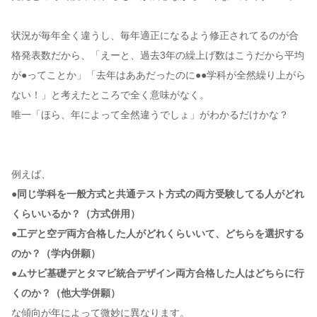
状況が毎年全く違うし、毎年適正になるよう修正されてるのが合
格発表数だから、「えーと、過去3年の繰上げ数はこうだから平均
が●ってことか」「去年はああだったのに●●学科が全然繰り上がら
ない！」と考えたところで全く意味がなく。
唯一「ほら、年によって全然違うでしょ」がわかるだけかな？
例えば、
●同じ学科を一般方式と共通テスト方式の両方受験してる人がどれ
くらいいるか？（方式併用）
●工デと空デ両方合格した人がどれくらいいて、どちらを選択する
のか？（学内併願）
●ムサビ基礎デとタマビ統合デザイン両方合格した人はどちらに行
くのか？（他大学併願）
な傾向が年によって微妙に異なります。