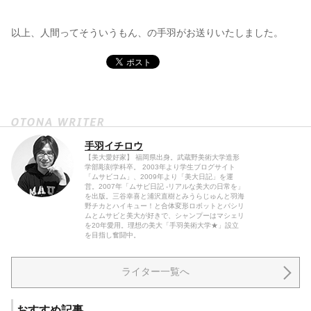
以上、人間ってそういうもん、の手羽がお送りいたしました。
手羽イチロウ
【美大愛好家】 福岡県出身。武蔵野美術大学造形
学部彫刻学科卒。 2003年より学生ブログサイト
「ムサビコム」、2009年より「美大日記」を運
営。2007年「ムサビ日記 -リアルな美大の日常を」
を出版。三谷幸喜と浦沢直樹とみうらじゅんと羽海
野チカとハイキュー！と合体変形ロボットとパシリ
ムとムサビと美大が好きで、シャンプーはマシェリ
を20年愛用。理想の美大「手羽美術大学★」設立
を目指し奮闘中。
ライター一覧へ
おすすめ記事