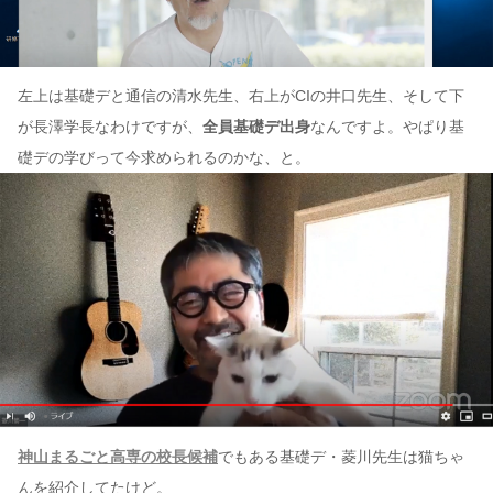
左上は基礎デと通信の清水先生、右上がCIの井口先生、そして下
が長澤学長なわけですが、
全員基礎デ出身
なんですよ。やぱり基
礎デの学びって今求められるのかな、と。
神山まるごと高専の校長候補
でもある基礎デ・菱川先生は猫ちゃ
んを紹介してたけど。