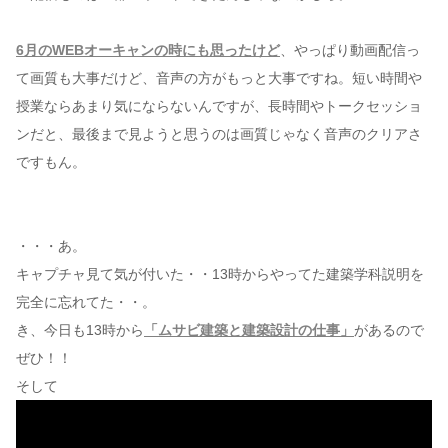
6月のWEBオーキャンの時にも思ったけど
、やっぱり動画配信っ
て画質も大事だけど、音声の方がもっと大事ですね。短い時間や
授業ならあまり気にならないんですが、長時間やトークセッショ
ンだと、最後まで見ようと思うのは画質じゃなく音声のクリアさ
ですもん。
・・・あ。
キャプチャ見て気が付いた・・13時からやってた建築学科説明を
完全に忘れてた・・。
き、今日も13時から
「ムサビ建築と建築設計の仕事」
があるので
ぜひ！！
そして