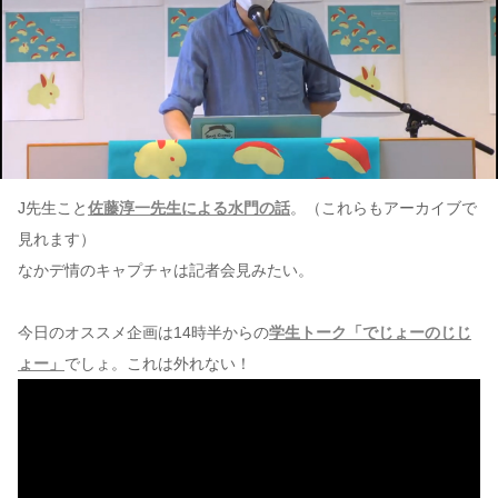
J先生こと
佐藤淳一先生による水門の話
。（これらもアーカイブで
見れます）
なかデ情のキャプチャは記者会見みたい。
今日のオススメ企画は14時半からの
学生トーク「でじょーのじじ
ょー」
でしょ。これは外れない！