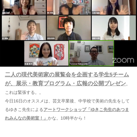
二人の現代美術家の展覧会を企画する学生5チーム
が、展示・教育プログラム・広報の公開プレゼン
。
これは緊張する。。
今日16日のオススメは、芸文卒業後、中学校で美術の先生をして
るゆきこ先生による
アートワークショップ「ゆきこ先生のあつま
れみんなの美術室！」
かな。10時半から！