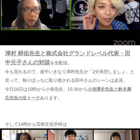
津村 耕佑先生と株式会社グランドレベル代表・田
中元子さんの対談
を生配信。
今も見れるので、途中いきなり津村先生が「2分休憩しましょ」と
言って、独りぼっちに取り残される田中さんのシーンは必見。
今日16日は10時から小泉先生、15:30から
小池博史先生と鈴木康
広先生の生トーク
あります。
そして14時から芸術文化学科は