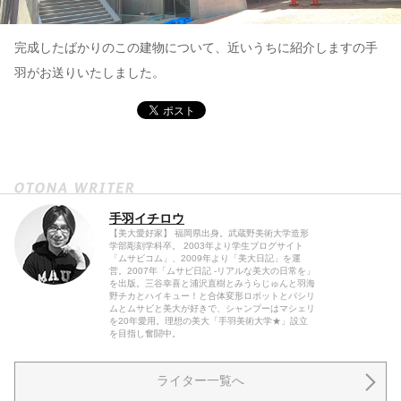
完成したばかりのこの建物について、近いうちに紹介しますの手
羽がお送りいたしました。
手羽イチロウ
【美大愛好家】 福岡県出身。武蔵野美術大学造形
学部彫刻学科卒。 2003年より学生ブログサイト
「ムサビコム」、2009年より「美大日記」を運
営。2007年「ムサビ日記 -リアルな美大の日常を」
を出版。三谷幸喜と浦沢直樹とみうらじゅんと羽海
野チカとハイキュー！と合体変形ロボットとパシリ
ムとムサビと美大が好きで、シャンプーはマシェリ
を20年愛用。理想の美大「手羽美術大学★」設立
を目指し奮闘中。
ライター一覧へ