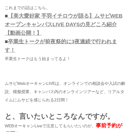
これまでの話はこちら。
■
【美大愛好家 手羽イチロウが語る】ムサビWEB
オープンキャンパスLIVE DAYSの見どころ紹介
【動画公開！】
■
卒業生トークが前夜祭的に3夜連続で行われま
す！
卒業生トークはもう始まってるよ！
ムサビWebオーキャンLIVEは、オンラインでの相談会や入試の解
説、模擬授業、キャンパス内のオンラインツアーなど、リアルタ
イムにムサビを感じられる2日間！
と、言いたいところなんですが。
事前予約が
WEBオーキャンLiveで注意してもらいたいのが、