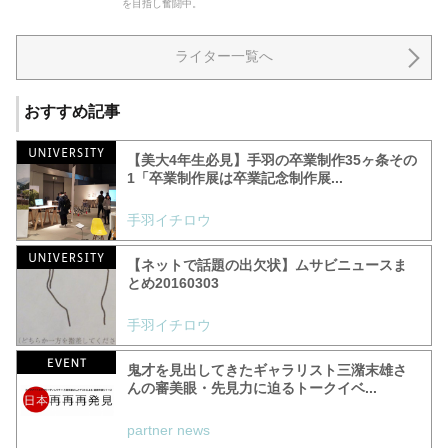
を目指し奮闘中。
ライター一覧へ
おすすめ記事
【美大4年生必見】手羽の卒業制作35ヶ条その
1「卒業制作展は卒業記念制作展...
手羽イチロウ
【ネットで話題の出欠状】ムサビニュースま
とめ20160303
手羽イチロウ
鬼才を見出してきたギャラリスト三潴末雄さ
んの審美眼・先見力に迫るトークイベ...
partner news