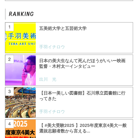
五美術大学と五芸術大学
手羽イチロウ
日本の美大生なんて死んだほうがいいー映画
監督・木村太一インタビュー
出川 光
【日本一美しい図書館】石川県立図書館に行
ってきた
手羽イチロウ
【 #美大受験2025 】2025年度東京4美大一般
選抜志願者数から言える...