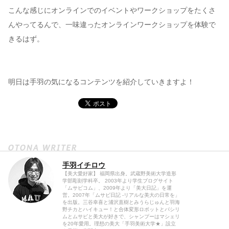
こんな感じにオンラインでのイベントやワークショップをたくさ
んやってるんで、一味違ったオンラインワークショップを体験で
きるはず。
明日は手羽の気になるコンテンツを紹介していきますよ！
手羽イチロウ
【美大愛好家】 福岡県出身。武蔵野美術大学造形
学部彫刻学科卒。 2003年より学生ブログサイト
「ムサビコム」、2009年より「美大日記」を運
営。2007年「ムサビ日記 -リアルな美大の日常を」
を出版。三谷幸喜と浦沢直樹とみうらじゅんと羽海
野チカとハイキュー！と合体変形ロボットとパシリ
ムとムサビと美大が好きで、シャンプーはマシェリ
を20年愛用。理想の美大「手羽美術大学★」設立