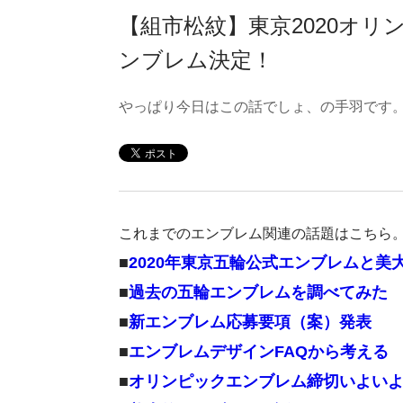
【組市松紋】東京2020オ
ンブレム決定！
やっぱり今日はこの話でしょ、の手羽です
これまでのエンブレム関連の話題はこちら
■
2020年東京五輪公式エンブレムと美
■
過去の五輪エンブレムを調べてみた
■
新エンブレム応募要項（案）発表
■
エンブレムデザインFAQから考える
■
オリンピックエンブレム締切いよい