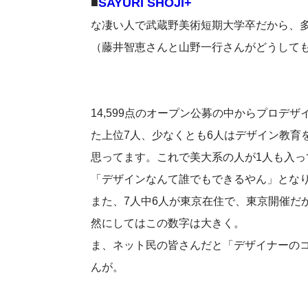
■
SAYURI SHOJI+
な凄い人で武蔵野美術短期大学卒だから、
（藤井智恵さんと山野一行さんがどうして
14,599点のオープン公募の中からプロデ
た上位7人、少なくとも6人はデザイン教育
思ってます。これで美大系の人が1人も入
「デザインなんて誰でもできるやん」とな
また、7人中6人が東京在住で、東京開催だ
然にしてはこの数字は大きく。
ま、ネット民の皆さんだと「デザイナーの
んが。