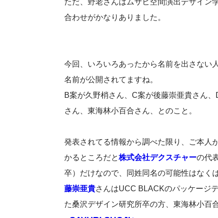
ただ、野老さんはムサビ空間演出デザイン
合わせがかなりありました。
今回、いろいろあったから名前を出さない
名前が公開されてますね。
B案が久野梢さん、C案が後藤崇亜貴さん、
さん、東海林小百合さん、とのこと。
発表されてる情報から調べた限り、ご本人
かるところだと
株式会社デクスチャー
の代
卒）だけなので、同姓同名の可能性はなく
藤崇亜貴
さんはUCC BLACKのパッケ
た桑沢デザイン研究所卒の方、東海林小百