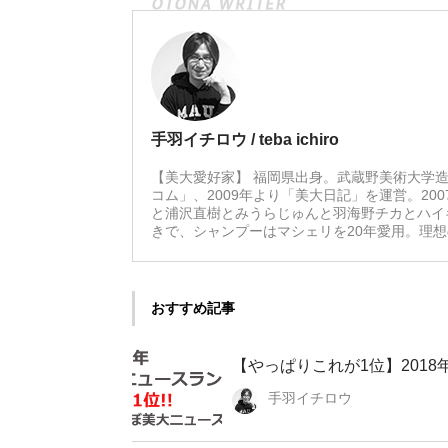
手羽イチロウ / teba ichiro
【美大愛好家】 福岡県出身。武蔵野美術大学造
コム」、2009年より「美大日記」を運営。20
と浦沢直樹とみうらじゅんと羽海野チカとハイ
きで、シャンプーはマシェリを20年愛用。理
おすすめ記事
【やっぱりこれが1位】201
手羽イチロウ