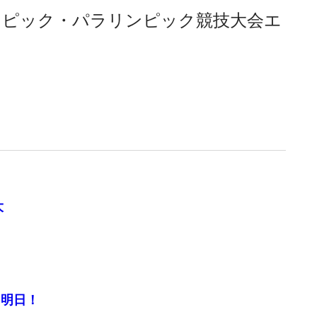
リンピック・パラリンピック競技大会エ
。
。
大
よ明日！