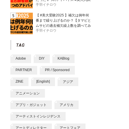
手羽イチロウ
【 #美大受験2025 】補欠は例年何
番まで繰り上げるのか？【タマビと
ムサビの過去補欠繰上数を調べてみ
手羽イチロウ
た】
Adobe
DIY
KABlog
PARTNER
PR / Sponsored
ZINE
[English]
アジア
アニメーション
アプリ・ガジェット
アメリカ
アーティストインレジデンス
アートディレクター
アートフェア