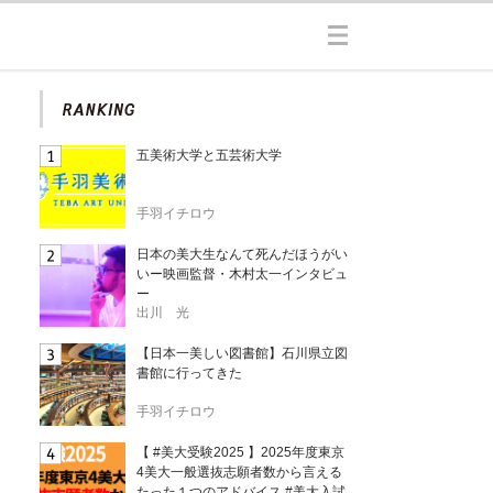
五美術大学と五芸術大学
手羽イチロウ
日本の美大生なんて死んだほうがい
いー映画監督・木村太一インタビュ
ー
出川 光
【日本一美しい図書館】石川県立図
書館に行ってきた
手羽イチロウ
【 #美大受験2025 】2025年度東京
4美大一般選抜志願者数から言える
たった１つのアドバイス #美大入試