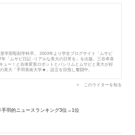
形学部彫刻学科卒。 2003年より学生ブログサイト「ムサビ
07年「ムサビ日記 -リアルな美大の日常を」を出版。三谷幸喜
キュー！と合体変形ロボットとパシリムとムサビと美大が好
想の美大「手羽美術大学★」設立を目指し奮闘中。
>
このライターを知る
8年手羽的ニュースランキング3位→1位