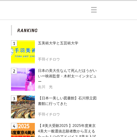
五美術大学と五芸術大学
手羽イチロウ
日本の美大生なんて死んだほうがい
いー映画監督・木村太一インタビュ
ー
出川 光
【日本一美しい図書館】石川県立図
書館に行ってきた
手羽イチロウ
【 #美大受験2025 】2025年度東京
4美大一般選抜志願者数から言える
たった１つのアドバイス #美大入試