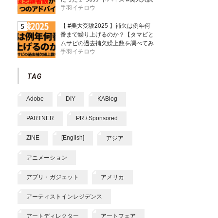
手羽イチロウ
【 #美大受験2025 】補欠は例年何
番まで繰り上げるのか？【タマビと
ムサビの過去補欠繰上数を調べてみ
手羽イチロウ
た】
Adobe
DIY
KABlog
PARTNER
PR / Sponsored
ZINE
[English]
アジア
アニメーション
アプリ・ガジェット
アメリカ
アーティストインレジデンス
アートディレクター
アートフェア