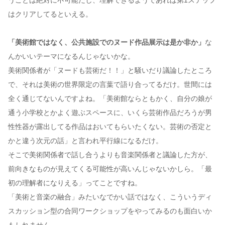
はクリアしてるといえる。
「美術館ではなく、公共施設でのヌード作品展示は是か非か」
な
んかいいテーマになるんじゃないかな。
美術関係者が「ヌードも芸術だ！！」と騒いだり議論したところ
で、それは美術の世界限定の言葉で語り合ってるだけ。世間には
全く通じてないんですよね。「美術館ならともかく、自分の娘が
通う小学校とかよく遊ぶスペースに、いくら芸術作品だろうが男
性性器が露出してる作品はおいてもらいたくない。芸術の否定と
かと違う次元の話」と言われ平行線になるだけ。
そこで美術関係者で話し合うよりも音楽関係者と議論した方が、
前向きなものが見えてくる可能性が高いんじゃないかしら。「最
初の理解者になりえる」ってことですね。
「美術と音楽の融合」みたいなでかい話ではなく、こういうディ
スカッション型の合同ワークショップをやってみるのも面白いか
もしれません。