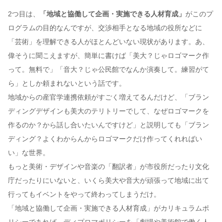
2つ目は、
「地域と協働して企画・実施できる人材育成」
がこのプ
ログラムの目的なんですが、交渉相手となる地域の役所などに
「芸術」を理解できる人がほとんどいない現状があります。あ、
偉そうに聞こえますが、簡単に書けば「美大？じゃロゴマーク作
って。無料で」「音大？じゃ公民館でなんか演奏して。練習がて
ら」としか頼まれないという話です。
地域からの産官学連携依頼がすごく増えてるんだけど、「ブラン
ディングデザインも美大のテリトリーでして、なぜロゴマークを
作るのか？から話し合いたいんですけど」と説明しても「ブラン
ディング？よくわからんからロゴマークだけ作ってくれればい
い」な世界。
もっと美術・デザインや音楽の「翻訳者」が市役所だったり文化
庁だったりにいないと、いくら美大や音大が頑張って地域に出て
行ってもイベントをやって終わってしまうだけ。
「地域と協働して企画・実施できる人材育成」がカリキュラムポ
リシーであれば、ディプロマポリシーを「劇場や美術館で働く人