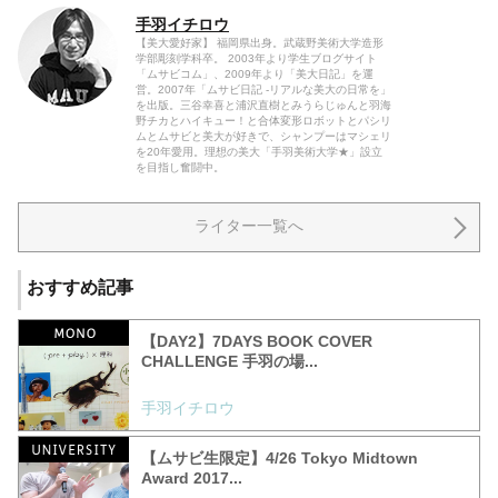
手羽イチロウ
【美大愛好家】 福岡県出身。武蔵野美術大学造形
学部彫刻学科卒。 2003年より学生ブログサイト
「ムサビコム」、2009年より「美大日記」を運
営。2007年「ムサビ日記 -リアルな美大の日常を」
を出版。三谷幸喜と浦沢直樹とみうらじゅんと羽海
野チカとハイキュー！と合体変形ロボットとパシリ
ムとムサビと美大が好きで、シャンプーはマシェリ
を20年愛用。理想の美大「手羽美術大学★」設立
を目指し奮闘中。
ライター一覧へ
おすすめ記事
【DAY2】7DAYS BOOK COVER
CHALLENGE 手羽の場...
手羽イチロウ
【ムサビ生限定】4/26 Tokyo Midtown
Award 2017...