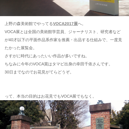
上野の森美術館でやってる
VOCA2017展
へ。
VOCA展とは全国の美術館学芸員、ジャーナリスト、研究者など
が40才以下の平面作品系作家を推薦・出品する仕組みで、一度見
たかった展覧会。
さすがに時代にあったいい作品が多いですね。
ちなみに今年のVOCA賞はタマビ出身の幸田千依さんです。
30日までなのでお花見がてらどうぞ。
って、本当の目的はお花見でもVOCA展でもなく。