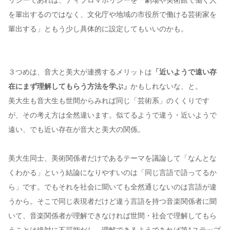
を輩出するのではなく、文化庁や地域の市役所で働ける芸術家を
輩出する」ともう少し具体的に設定してもいいのかも。
３つめは、音大と美大が連携するメリットは
「近いようで遠い存
在にまず理解してもらう方法を学ぶ」
かもしれないな、と。
美大生も音大生も世間からみれば同じ「芸術系」のくくりです
が、その考え方は全然違います。似てるようで違う・近いようで
遠い、でも近い存在が音大と美大の関係。
美大生同士、美術関係者だけであるテーマを議論して「なんとな
くわかる」という結論になりやすいのは「同じ言語で語ってるか
ら」です。でもそれを社会に聞いても全然通じないのは言語が違
うから。そこで同じ表現者だけど違う言語を持つ音楽関係者に聞
いて、音楽関係者が理解できなければ世間・社会で理解してもら
うことは絶対に不可能だし、理解できるようであれば第1ステップ