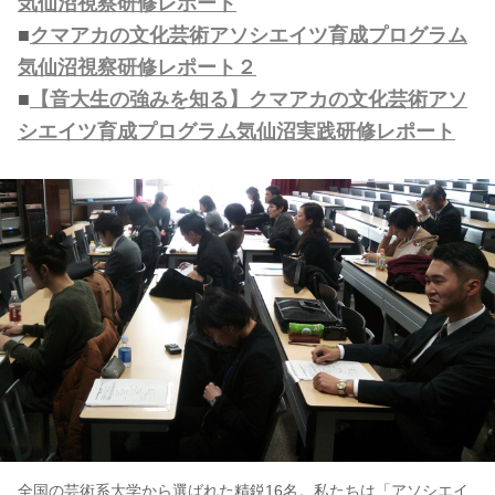
気仙沼視察研修レポート
■
クマアカの文化芸術アソシエイツ育成プログラム
気仙沼視察研修レポート２
■
【音大生の強みを知る】クマアカの文化芸術アソ
シエイツ育成プログラム気仙沼実践研修レポート
全国の芸術系大学から選ばれた精鋭16名。私たちは「アソシエイ