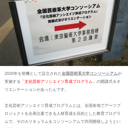
2020年を契機として設立された
全国芸術系大学コンソーシアム
が
実施する「
文化芸術アソシエイツ育成プログラム
」の開講式＆オ
リエンテーションがあったんです。
文化芸術アソシエイツ育成プログラムとは、全国各地でアーツプ
ロジェクトを企画立案できる人材育成を目的とした教育プログラ
ムで、そのカリキュラムをコンソーシアムで共同開発しようとい