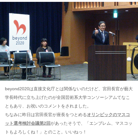
beyond2020は直接文化庁とは関係ないのだけど、宮田長官が藝大
学長時代に立ち上げたのが全国芸術系大学コンソーシアムてなこ
ともあり、お祝いのコメントをされました。
ちなみに昨日は宮田長官が座長をつとめる
オリンピックのマスコ
ット選考検討会議第2回
があったそうで、「エンブレム、マスコッ
トもよろしくね！」とのこと。いいねっ！