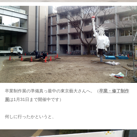
卒業制作展の準備真っ最中の東京藝大さんへ。（
卒業・修了制作
展
は1月31日まで開催中です）
何しに行ったかというと、