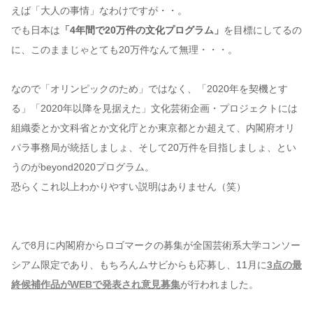
えば「大人の事情」なわけですが・・。
でも日本は
「4年間で20万件の文化プログラム」
を目標にしてるの
に、このままじゃとても20万件なんて無理・・・。
なので「オリンピックのため」ではなく、「2020年を契機とす
る」「2020年以降を見据えた」文化芸術企画・プロジェクトには
組織委とか文科省とか文化庁とか東京都とか超えて、内閣府オリ
パラ事務局が統括しましょ、そして20万件を目指しましょ、とい
うのがbeyond2020プログラム。
恐らくこれ以上わかりやすい説明はありません（笑）
んで8月に内閣府からロゴマークの募集が全国芸術系大学コンソー
シアム限定であり、もちろんムサビからも応募し、11月に
3点の最
終候補作品がWEBで発表され意見募集
が行われました。