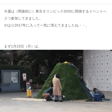
今週は（間接的に）東京オリンピック2020に関係するイベントへ
コンテンツ
２つ参加してきました。
このサイトについて
やはり2017年に入って一気に増えてきましたね・・。
運営会社
お問い合わせ
まず1月23日（月）は、