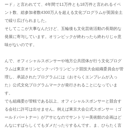
ード」と言われてて、4年間で11万件とも18万件と言われるイベ
ント数、総参加者数4300万人を超える文化プログラムが英国全土
で繰り広げられました。
そしてここが大事なんだけど、五輪後も文化芸術活動の長期的な
発展に寄与しています。オリンピックが終わったら終わりじゃ意
味がないのです。
んで、オフィシャルスポンサーや地方公共団体が行う文化プログ
ラムは東京オリンピック･パラリンピック競技大会組織委員会が管
理し、承認されたプログラムには（おそらくエンブレムが入っ
た）公式文化プログラムマークが発行されることになっていま
す。
でも組織委が管轄である以上、オフィシャルスポンサーと競合す
る会社に許可は出せません。例えば東京大会公式スポンサー（ゴ
ールドパートナー）がアサヒなのでサントリー美術館の企画はど
んなにすばらしくてもダメだったりするんです。ま、ひらたく言