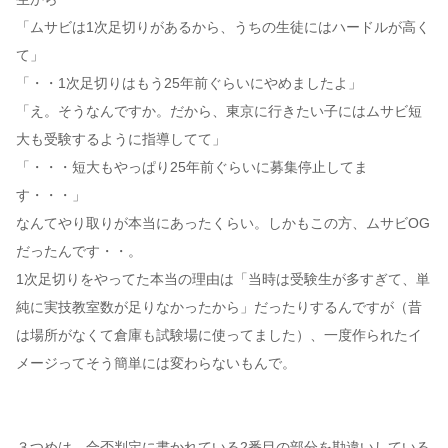
「ムサビは1次足切りがあるから、うちの生徒にはハードルが高く
て」
「・・1次足切りはもう25年前ぐらいにやめましたよ」
「え。そうなんですか。だから、東京に行きたい子にはムサビ短
大も受験するように指導してて」
「・・・短大もやっぱり25年前ぐらいに募集停止してま
す・・・」
なんてやり取りが本当にあったくらい。しかもこの方、ムサビOG
だったんです・・。
1次足切りをやってた本当の理由は「当時は受験生が多すぎて、単
純に実技教室数が足りなかったから」だったりするんですが（昔
は場所がなくて倉庫も試験場に使ってました）、一度作られたイ
メージってそう簡単には変わらないもんで。
３つめは、合否判定に書かれている2番目の部分を勘違いしている