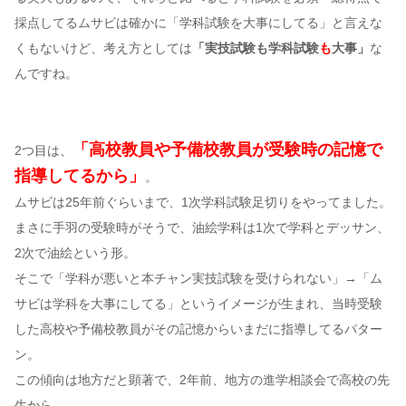
採点してるムサビは確かに「学科試験を大事にしてる」と言えな
くもないけど、考え方としては
「実技試験も学科試験
も
大事」
な
んですね。
「高校教員や予備校教員が受験時の記憶で
2つ目は、
指導してるから」
。
ムサビは25年前ぐらいまで、1次学科試験足切りをやってました。
まさに手羽の受験時がそうで、油絵学科は1次で学科とデッサン、
2次で油絵という形。
そこで「学科が悪いと本チャン実技試験を受けられない」→「ム
サビは学科を大事にしてる」というイメージが生まれ、当時受験
した高校や予備校教員がその記憶からいまだに指導してるパター
ン。
この傾向は地方だと顕著で、2年前、地方の進学相談会で高校の先
生から