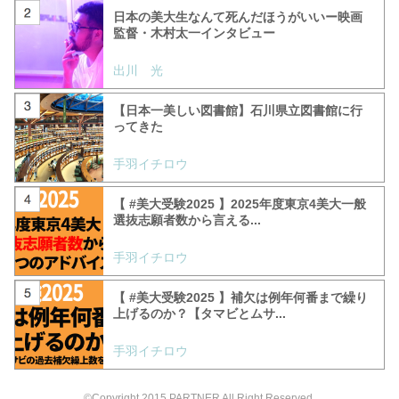
日本の美大生なんて死んだほうがいいー映画
監督・木村太一インタビュー
出川 光
【日本一美しい図書館】石川県立図書館に行
ってきた
手羽イチロウ
【 #美大受験2025 】2025年度東京4美大一般
選抜志願者数から言える...
手羽イチロウ
【 #美大受験2025 】補欠は例年何番まで繰り
上げるのか？【タマビとムサ...
手羽イチロウ
©Copyright 2015 PARTNER All Right Reserved.