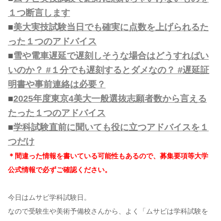
１つ断言します
■
美大実技試験当日でも確実に点数を上げられるた
った１つのアドバイス
■
雪や電車遅延で遅刻しそうな場合はどうすればい
いのか？ #１分でも遅刻するとダメなの？ #遅延証
明書や事前連絡は必要？
■
2025年度東京4美大一般選抜志願者数から言える
たった１つのアドバイス
■
学科試験直前に聞いても役に立つアドバイスを１
つだけ
＊間違った情報を書いている可能性もあるので、募集要項等大学
公式情報で必ずご確認ください。
今日はムサビ学科試験日。
なので受験生や美術予備校さんから、よく「ムサビは学科試験を