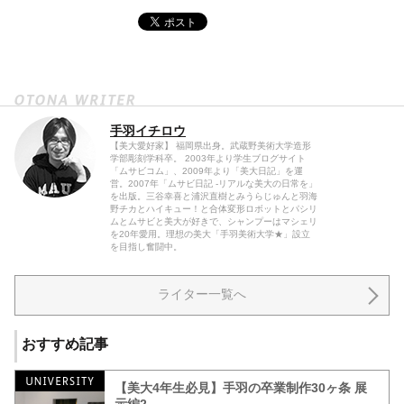
手羽イチロウ
【美大愛好家】 福岡県出身。武蔵野美術大学造形
学部彫刻学科卒。 2003年より学生ブログサイト
「ムサビコム」、2009年より「美大日記」を運
営。2007年「ムサビ日記 -リアルな美大の日常を」
を出版。三谷幸喜と浦沢直樹とみうらじゅんと羽海
野チカとハイキュー！と合体変形ロボットとパシリ
ムとムサビと美大が好きで、シャンプーはマシェリ
を20年愛用。理想の美大「手羽美術大学★」設立
を目指し奮闘中。
ライター一覧へ
おすすめ記事
【美大4年生必見】手羽の卒業制作30ヶ条 展
示編2