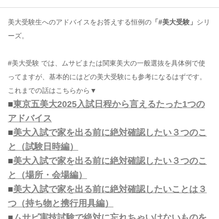
美大受験生へのアドバイスをお答えする恒例の
「#美大受験」
シリ
コンテンツ
ーズ。
このサイトについて
運営会社
#美大受験 では、ムサビまたは関東美大の一般選抜を具体例で使
お問い合わせ
ってますが、基本的にはどの美大受験にも参考になるはずです。
これまでの話はこちらから▼
■
東京五美大2025入試日程から言えるたった1つの
アドバイス
■
美大入試で家を出る前に絶対確認したい３つのこ
と（試験日時編）
■
美大入試で家を出る前に絶対確認したい３つのこ
と（場所・会場編）
■
美大入試で家を出る前に絶対確認したいことは３
つ（持ち物と携行用具編）
■
ムサビ実技試験で絶対に忘れちゃいけないものを