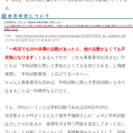
点。
出典：
https://www.musabi.ac.jp/wp-content/uploads/2024/07/2025_ba_guideline.pdf
2025年度武蔵野美術大学募集要項P27
「一科目でも20%未満の点数があったら、他の点数がよくても不
合格になります」
とあるんですが、これを募集要項を読まない方
たちが「学科試験が悪いと実技がよくても足切りされる」と飛躍
展開し「学科試験重視」と広げてるパターン。
ちゃんと募集要項を読めば、学科試験に限らず実技試験にも当て
はまることは一目瞭然なんだけど。
でも、20%ということは学科試験であれば100点中20点。
河合塾さんや代ゼミさんなど進学予備校さんが「ムサビ学科試験
は少しクセがあるが、基礎学力を問う問題を安定してずっと出し
ている」と分析してるくらいで、基礎勉強をちゃんとして、頑張