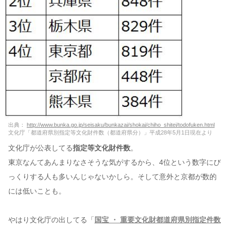
出典：
http://www.bunka.go.jp/seisaku/bunkazai/shokai/chiho_shitei/todofuken.html
文化庁「都道府県別指定等文化財件数（都道府県分）」平成28年5月1日現在より
文化庁が公表してる
指定等文化財件数
。
東京なんてあんまりなさそうな気がするから、4位という数字にび
っくりする人も多いんじゃないかしら。そして意外と京都が数的
には低いことも。
やはり文化庁の出してる「
国宝 ・ 重要文化財都道府県別指定件数