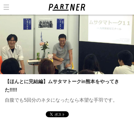
カテゴリ
【ほんとに完結編】ムサタマトークin熊本をやってき
た!!!!!
自腹でも5回分のネタになったなら本望な手羽です。