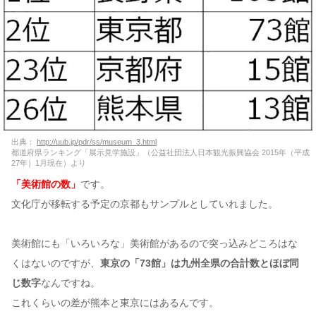
出典：
http://uub.jp/pdr/ss/museum_3.html
都道府県ランキング「展示見学施設」（公益社団法人日本観光振興協会 2015年（平成
27年）1月現在）より
「美術館の数」
です。
文化庁が移転する予定の京都もサンプルとしていれました。
美術館にも「いろいろな」美術館があるので突っ込みどころはな
くはないのですが、
東京の「73館」は九州全県の合計数とほぼ同
じ数字
なんですね。
これくらいの差が熊本と東京にはあるんです。