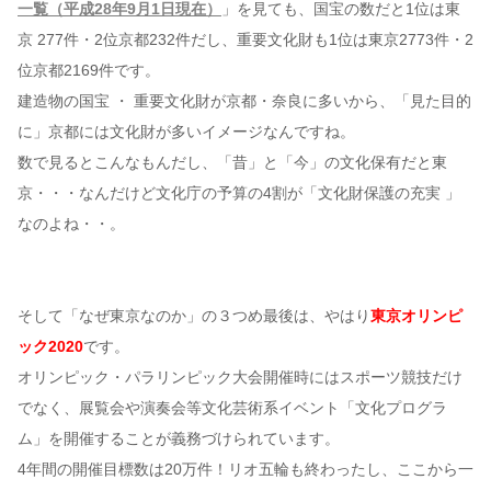
一覧（平成28年9月1日現在）
」を見ても、国宝の数だと1位は東
京 277件・2位京都232件だし、重要文化財も1位は東京2773件・2
位京都2169件です。
建造物の国宝 ・ 重要文化財が京都・奈良に多いから、「見た目的
に」京都には文化財が多いイメージなんですね。
数で見るとこんなもんだし、「昔」と「今」の文化保有だと東
京・・・なんだけど文化庁の予算の4割が「文化財保護の充実 」
なのよね・・。
そして「なぜ東京なのか」の３つめ最後は、やはり
東京オリンピ
ック2020
です。
オリンピック・パラリンピック大会開催時にはスポーツ競技だけ
でなく、展覧会や演奏会等文化芸術系イベント「文化プログラ
ム」を開催することが義務づけられています。
4年間の開催目標数は20万件！リオ五輪も終わったし、ここから一