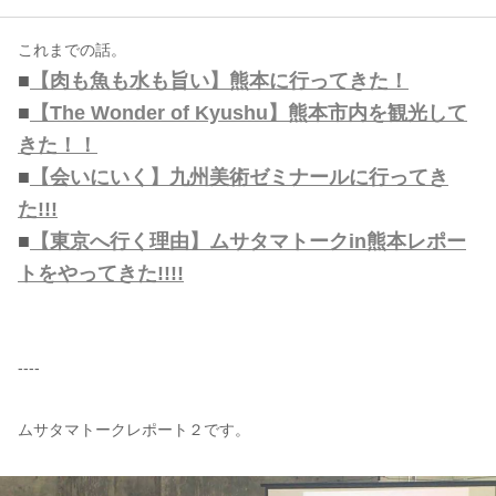
これまでの話。
コンテンツ
■
【肉も魚も水も旨い】熊本に行ってきた！
このサイトについて
■
【The Wonder of Kyushu】熊本市内を観光して
運営会社
きた！！
お問い合わせ
■
【会いにいく】九州美術ゼミナールに行ってき
た!!!
■
【東京へ行く理由】ムサタマトークin熊本レポー
トをやってきた!!!!
----
ムサタマトークレポート２です。