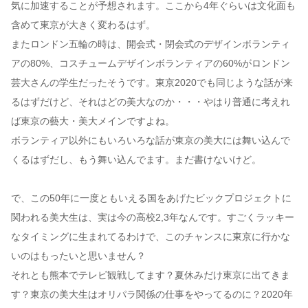
気に加速することが予想されます。ここから4年ぐらいは文化面も
含めて東京が大きく変わるはず。
またロンドン五輪の時は、開会式・閉会式のデザインボランティ
アの80%、コスチュームデザインボランティアの60%がロンドン
芸大さんの学生だったそうです。東京2020でも同じような話が来
るはずだけど、それはどの美大なのか・・・やはり普通に考えれ
ば東京の藝大・美大メインですよね。
ボランティア以外にもいろいろな話が東京の美大には舞い込んで
くるはずだし、もう舞い込んでます。まだ書けないけど。
で、この50年に一度ともいえる国をあげたビックプロジェクトに
関われる美大生は、実は今の高校2,3年なんです。すごくラッキー
なタイミングに生まれてるわけで、このチャンスに東京に行かな
いのはもったいと思いません？
それとも熊本でテレビ観戦してます？夏休みだけ東京に出てきま
す？東京の美大生はオリパラ関係の仕事をやってるのに？2020年