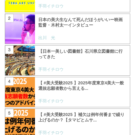
手羽イチロウ
日本の美大生なんて死んだほうがいいー映画
監督・木村太一インタビュー
出川 光
【日本一美しい図書館】石川県立図書館に行
ってきた
手羽イチロウ
【 #美大受験2025 】2025年度東京4美大一般
選抜志願者数から言える...
手羽イチロウ
【 #美大受験2025 】補欠は例年何番まで繰り
上げるのか？【タマビとムサ...
手羽イチロウ