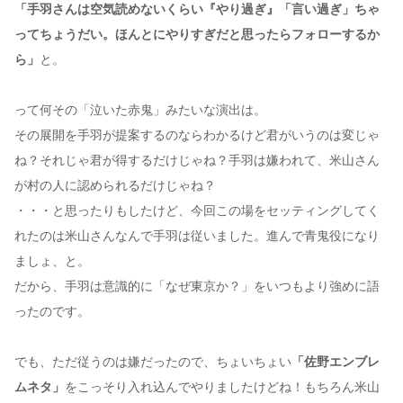
「手羽さんは空気読めないくらい『やり過ぎ』「言い過ぎ」ちゃ
ってちょうだい。ほんとにやりすぎだと思ったらフォローするか
ら」
と。
って何その「泣いた赤鬼」みたいな演出は。
その展開を手羽が提案するのならわかるけど君がいうのは変じゃ
ね？それじゃ君が得するだけじゃね？手羽は嫌われて、米山さん
が村の人に認められるだけじゃね？
・・・と思ったりもしたけど、今回この場をセッティングしてく
れたのは米山さんなんで手羽は従いました。進んで青鬼役になり
ましょ、と。
だから、手羽は意識的に「なぜ東京か？」をいつもより強めに語
ったのです。
でも、ただ従うのは嫌だったので、ちょいちょい
「佐野エンブレ
ムネタ」
をこっそり入れ込んでやりましたけどね！もちろん米山