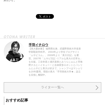
手羽イチロウ
【美大愛好家】 福岡県出身。武蔵野美術大学造形
学部彫刻学科卒。 2003年より学生ブログサイト
「ムサビコム」、2009年より「美大日記」を運
営。2007年「ムサビ日記 -リアルな美大の日常を」
を出版。三谷幸喜と浦沢直樹とみうらじゅんと羽海
野チカとハイキュー！と合体変形ロボットとパシリ
ムとムサビと美大が好きで、シャンプーはマシェリ
を20年愛用。理想の美大「手羽美術大学★」設立
を目指し奮闘中。
ライター一覧へ
おすすめ記事