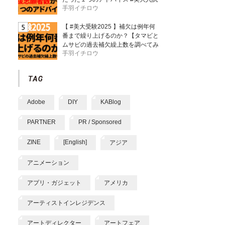
手羽イチロウ
【 #美大受験2025 】補欠は例年何
番まで繰り上げるのか？【タマビと
ムサビの過去補欠繰上数を調べてみ
手羽イチロウ
た】
Adobe
DIY
KABlog
PARTNER
PR / Sponsored
ZINE
[English]
アジア
アニメーション
アプリ・ガジェット
アメリカ
アーティストインレジデンス
アートディレクター
アートフェア