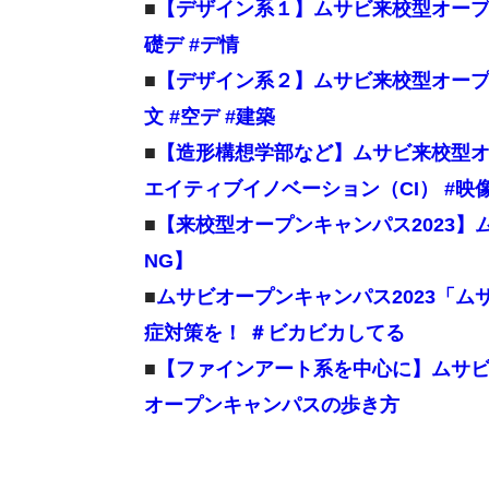
■
【デザイン系１】ムサビ来校型オープン
礎デ #デ情
■
【デザイン系２】ムサビ来校型オープン
文 #空デ #建築
■
【造形構想学部など】ムサビ来校型オー
エイティブイノベーション（CI） #映
■
【来校型オープンキャンパス2023
NG】
■
ムサビオープンキャンパス2023「
症対策を！ ＃ビカビカしてる
■
【ファインアート系を中心に】ムサビム
オープンキャンパスの歩き方