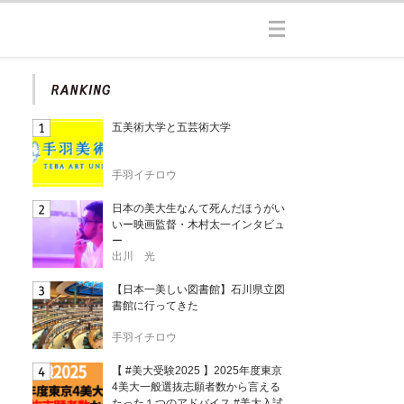
五美術大学と五芸術大学
手羽イチロウ
日本の美大生なんて死んだほうがい
いー映画監督・木村太一インタビュ
ー
出川 光
【日本一美しい図書館】石川県立図
書館に行ってきた
手羽イチロウ
【 #美大受験2025 】2025年度東京
4美大一般選抜志願者数から言える
たった１つのアドバイス #美大入試