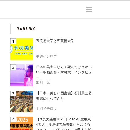
五美術大学と五芸術大学
手羽イチロウ
日本の美大生なんて死んだほうがい
いー映画監督・木村太一インタビュ
ー
出川 光
【日本一美しい図書館】石川県立図
書館に行ってきた
手羽イチロウ
【 #美大受験2025 】2025年度東京
4美大一般選抜志願者数から言える
たった１つのアドバイス #美大入試