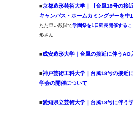
■
京都造形芸術大学｜【台風18号の接
キャンパス・ホームカミングデーを中
ただ早い段階で
学園祭を1日延長開催するこ
形さん
■
成安造形大学｜台風の接近に伴うAO入試
■
神戸芸術工科大学｜台風18号の接近に伴
学会の開催について
■
愛知県立芸術大学｜台風18号に伴う