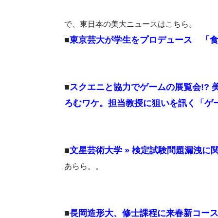
で、東日本の美大ニュースはこちら。
■
東京芸大が学生をプロデュース 「
■
スクエニと協力でゲームの展覧会!? 
ろむワケ。担当教授に狙いを訊く「ゲ
■
文星芸術大学 » 検定試験問題漏洩に
あらら。。
■
長岡造形大、修士課程に来春新コー