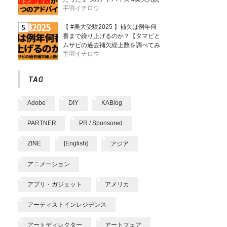
手羽イチロウ
【 #美大受験2025 】補欠は例年何
番まで繰り上げるのか？【タマビと
ムサビの過去補欠繰上数を調べてみ
手羽イチロウ
た】
Adobe
DIY
KABlog
PARTNER
PR / Sponsored
ZINE
[English]
アジア
アニメーション
アプリ・ガジェット
アメリカ
アーティストインレジデンス
アートディレクター
アートフェア