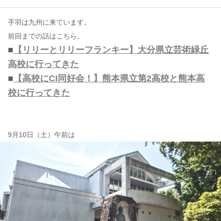
手羽は九州に来ています。
コンテンツ
前回までの話はこちら。
このサイトについて
■
【リリーとリリーフランキー】大分県立芸術緑丘
運営会社
高校に行ってきた
お問い合わせ
■
【高校にCI同好会！】熊本県立第2高校と熊本高
校に行ってきた
9月10日（土）午前は