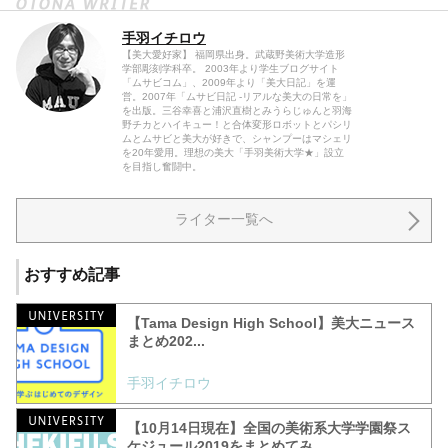
手羽イチロウ
【美大愛好家】 福岡県出身。武蔵野美術大学造形
学部彫刻学科卒。 2003年より学生ブログサイト
「ムサビコム」、2009年より「美大日記」を運
営。2007年「ムサビ日記 -リアルな美大の日常を」
を出版。三谷幸喜と浦沢直樹とみうらじゅんと羽海
野チカとハイキュー！と合体変形ロボットとパシリ
ムとムサビと美大が好きで、シャンプーはマシェリ
を20年愛用。理想の美大「手羽美術大学★」設立
を目指し奮闘中。
ライター一覧へ
おすすめ記事
【Tama Design High School】美大ニュース
まとめ202...
手羽イチロウ
【10月14日現在】全国の美術系大学学園祭ス
ケジュール2019をまとめてみ...