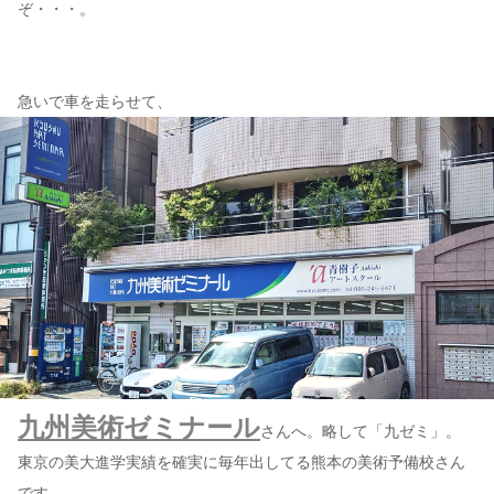
ぞ・・・。
急いで車を走らせて、
九州美術ゼミナール
さんへ。略して「九ゼミ」。
東京の美大進学実績を確実に毎年出してる熊本の美術予備校さん
です。