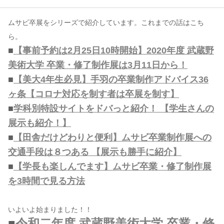
ムサビ卒展をシリーズで紹介しています。これまでの話はこち
コンテンツ
ら。
このサイトについて
■
【事前予約は2月25日10時開始】2020年度 武蔵野
運営会社
美術大学 卒業・修了制作展は3月11日から！
お問い合わせ
■
【美大4年生必見】手羽の卒業制作アドバイス36
ヶ条【コロナ対応を制す者は卒展を制す】
■
学科別特設サイトをドバっと紹介！ 【学生さんの
展示も紹介！】
■
【田舎だけどわりと便利】ムサビ卒業制作展への
交通手段は８つある 【展示も勝手に紹介】
■
【学長も楽しんでます】ムサビ卒業・修了制作展
を3時間で見る方法
いよいよ始まりました！！
■
令和二年度 武蔵野美術大学 卒業・修