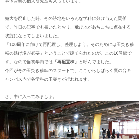
や体育研の個人研究室も入っています。
短大を廃止した時、その跡地をいろんな学科に分け与えた関係
で、昨日の記事でも書いたとおり、飛び地があちこちに点在する
状態になってしまいました。
「100周年に向けて再配置し、整理しよう。そのためには玉突き移
転の逃げ場が必要」ということで建てられたのが、この16号館で
す。なので当初学内では
「再配置棟」
と呼んでました。
今回がその玉突き移転のスタートで、ここからしばらく鷹の台キ
ャンパス内で各学科の玉突きが行われます。
さ、中に入ってみましょ。