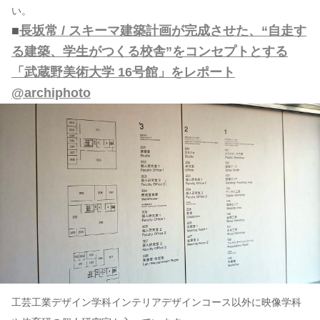
い。
■
長坂常 / スキーマ建築計画が完成させた、“自走す
る建築、学生がつくる校舎”をコンセプトとする
「武蔵野美術大学 16号館」をレポート
@archiphoto
工芸工業デザイン学科インテリアデザインコース以外に映像学科