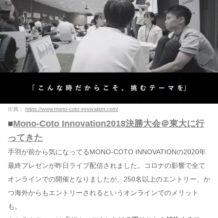
出典：
https://www.mono-coto-innovation.com/
■
Mono-Coto Innovation2018決勝大会＠東大に行
ってきた
手羽が前から気になってるMONO-COTO INNOVATIONの2020年
最終プレゼンが昨日ライブ配信されました。コロナの影響で全て
オンラインでの開催となりましたが、250名以上のエントリー、か
つ海外からもエントリーされるというオンラインでのメリット
も。