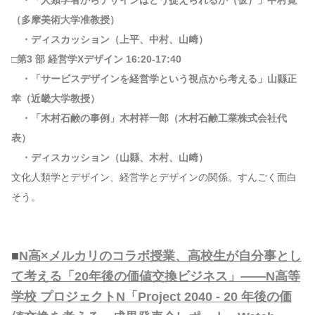
・「⼈類学者からデザインはどう捉えられるか（仮）」中村寛
（多摩美術⼤学准教授）
・ディスカッション（上平、中村、⼭﨑）
□第3 部 経営学Xデザイン 16:20-17:40
・「サービスデザインを経営学という視点から考える」⼭縣正
幸（近畿⼤学教授）
・「⽊村⽯鹸の事例」⽊村祥⼀郎（⽊村⽯鹸⼯業株式会社代
表）
・ディスカッション（⼭縣、⽊村、⼭﨑）
文化人類学とデザイン、経営学とデザインの関係。すんごく面白
そう。
■
N高×メルカリのコラボ授業、高校生が自分事とし
て考える「20年後の価値交換ビジネス」——N高等
学校 プロジェクトN「Project 2040 - 20 年後の価