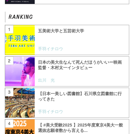
五美術大学と五芸術大学
手羽イチロウ
日本の美大生なんて死んだほうがいいー映画
監督・木村太一インタビュー
出川 光
【日本一美しい図書館】石川県立図書館に行
ってきた
手羽イチロウ
【 #美大受験2025 】2025年度東京4美大一般
選抜志願者数から言える...