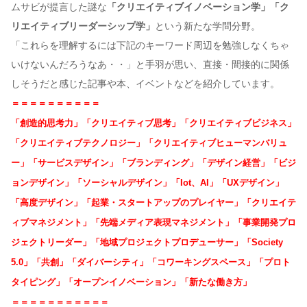
ムサビが提言した謎な
「クリエイティブイノベーション学」「ク
リエイティブリーダーシップ学」
という新たな学問分野。
コンテンツ
「これらを理解するには下記のキーワード周辺を勉強しなくちゃ
このサイトについて
いけないんだろうなあ・・」と手羽が思い、直接・間接的に関係
運営会社
しそうだと感じた記事や本、イベントなどを紹介しています。
お問い合わせ
＝＝＝＝＝＝＝＝＝＝
「創造的思考力」「クリエイティブ思考」「クリエイティブビジネス」
「クリエイティブテクノロジー」「クリエイティブヒューマンバリュ
ー」「サービスデザイン」「ブランディング」「デザイン経営」「ビジ
ョンデザイン」「ソーシャルデザイン」「Iot、AI」「UXデザイン」
「高度デザイン」「起業・スタートアップのプレイヤー」「クリエイテ
ィブマネジメント」「先端メディア表現マネジメント」「事業開発プロ
ジェクトリーダー」「地域プロジェクトプロデューサー」「Society
5.0」「共創」「ダイバーシティ」「コワーキングスペース」「プロト
タイピング」「オープンイノベーション」「新たな働き方」
＝＝＝＝＝＝＝＝＝＝＝