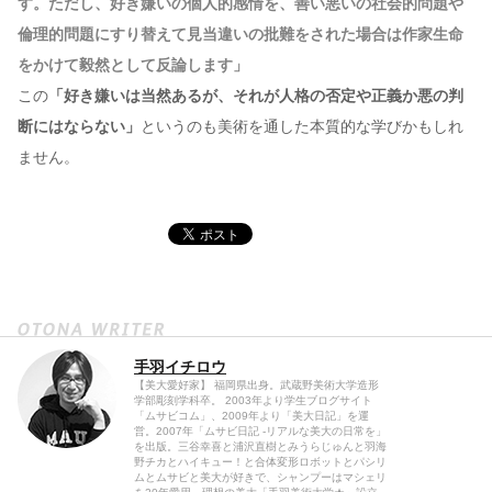
す。ただし、好き嫌いの個人的感情を、善い悪いの社会的問題や
倫理的問題にすり替えて見当違いの批難をされた場合は作家生命
をかけて毅然として反論します」
この
「好き嫌いは当然あるが、それが人格の否定や正義か悪の判
断にはならない」
というのも美術を通した本質的な学びかもしれ
ません。
手羽イチロウ
【美大愛好家】 福岡県出身。武蔵野美術大学造形
学部彫刻学科卒。 2003年より学生ブログサイト
「ムサビコム」、2009年より「美大日記」を運
営。2007年「ムサビ日記 -リアルな美大の日常を」
を出版。三谷幸喜と浦沢直樹とみうらじゅんと羽海
野チカとハイキュー！と合体変形ロボットとパシリ
ムとムサビと美大が好きで、シャンプーはマシェリ