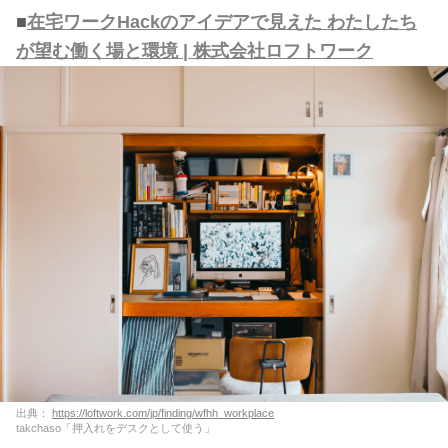
■
在宅ワークHackのアイデアで見えた わたしたち
が望む働く場と環境 | 株式会社ロフトワーク
出典：
https://loftwork.com/jp/finding/wfhh_workplace
takchaso「押入れをデスクとして使う」