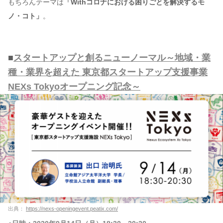
もちろんテーマは
「Withコロナにおける困りごとを解決するモ
ノ・コト」
。
■
スタートアップと創るニューノーマル～地域・業
種・業界を超えた 東京都スタートアップ支援事業
NEXs Tokyoオープニング記念～
出典：
https://nexs-openingevent.peatix.com/