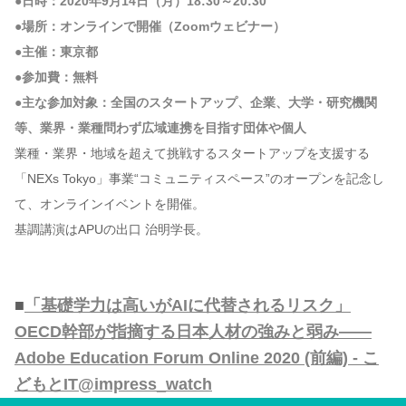
●日時：2020年9月14日（月）18:30～20:30
●場所：オンラインで開催（Zoomウェビナー）
●主催：東京都
●参加費：無料
●主な参加対象：全国のスタートアップ、企業、大学・研究機関
等、業界・業種問わず広域連携を目指す団体や個人
業種・業界・地域を超えて挑戦するスタートアップを支援する
「NEXs Tokyo」事業“コミュニティスペース”のオープンを記念し
て、オンラインイベントを開催。
基調講演はAPUの出口 治明学長。
■
「基礎学力は高いがAIに代替されるリスク」
OECD幹部が指摘する日本人材の強みと弱み――
Adobe Education Forum Online 2020 (前編) - こ
どもとIT@impress_watch