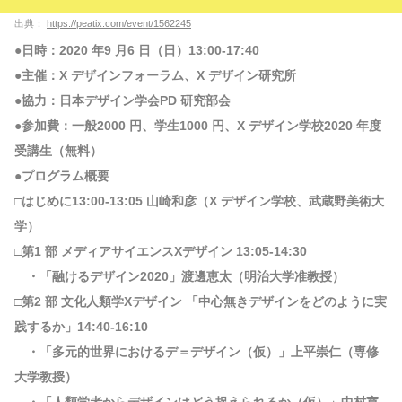
出典：
https://peatix.com/event/1562245
●⽇時：2020 年9 ⽉6 ⽇（⽇）13:00-17:40
●主催：X デザインフォーラム、X デザイン研究所
●協⼒：⽇本デザイン学会PD 研究部会
●参加費：⼀般2000 円、学⽣1000 円、X デザイン学校2020 年度
受講⽣（無料）
●プログラム概要
□はじめに13:00-13:05 ⼭崎和彦（X デザイン学校、武蔵野美術⼤
学）
□第1 部 メディアサイエンスXデザイン 13:05-14:30
・「融けるデザイン2020」渡邊恵太（明治⼤学准教授）
□第2 部 ⽂化⼈類学Xデザイン 「中⼼無きデザインをどのように実
践するか」14:40-16:10
・「多元的世界におけるデ＝デザイン（仮）」上平崇仁（専修
⼤学教授）