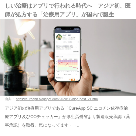
しい治療はアプリで行われる時代へ アジア初、医
師が処方する「治療用アプリ」が国内で誕生
出典：
https://cureapp.blogspot.com/2020/08/blog-post_21.html
アジア初の治療用アプリである「CureApp SC ニコチン依存症治
療アプリ及びCOチェッカー」が厚生労働省より製造販売承認（薬
事承認）を取得。気になってます・・。