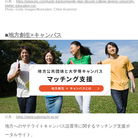
出典：
https://www.inc.com/justin-bariso/google-plan-disrupt-college-degree-university-
higher-education-cer
Photo: Getty Images/Illustration: Chloe Krammel
■
地方創生×キャンパス
出典：
https://www.satemachi.go.jp/
地方へのサテライトキャンパス設置等に関するマッチング支援ポ
ータルサイト。