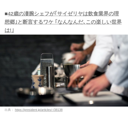
■
42歳の凄腕シェフが｢サイゼリヤは飲食業界の理
想郷｣と断言するワケ ｢なんなんだ､この楽しい世界
は!｣
出典：
https://president.jp/articles/-/38138