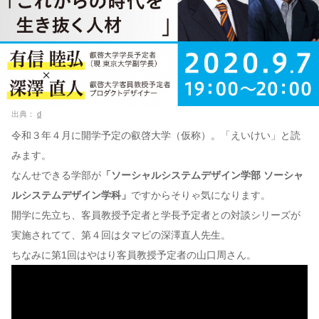
出典：
d
令和３年４月に開学予定の叡啓大学（仮称）。「えいけい」と読
みます。
なんせできる学部が
「ソーシャルシステムデザイン学部 ソーシャ
ルシステムデザイン学科」
ですからそりゃ気になります。
開学に先立ち、客員教授予定者と学長予定者との対談シリーズが
実施されてて、第４回はタマビの深澤直人先生。
ちなみに第1回はやはり客員教授予定者の山口周さん。