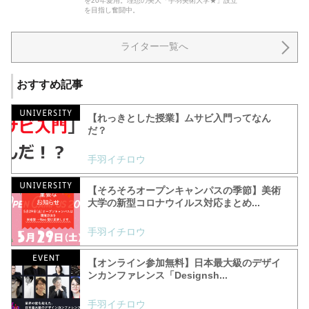
を20年愛用。理想の美大「手羽美術大学★」設立
を目指し奮闘中。
ライター一覧へ
おすすめ記事
【れっきとした授業】ムサビ入門ってなん
だ？
手羽イチロウ
【そろそろオープンキャンパスの季節】美術
大学の新型コロナウイルス対応まとめ...
手羽イチロウ
【オンライン参加無料】日本最大級のデザイ
ンカンファレンス「Designsh...
手羽イチロウ