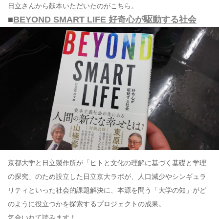
日立さんから献本いただいたのがこちら。
■
BEYOND SMART LIFE 好奇心が駆動する社会
京都大学と日立製作所が「ヒトと文化の理解に基づく基礎と学理
の探究」のため設立した日立京大ラボが、人口減少やシンギュラ
リティといった社会的課題解決に、本源を問う「大学の知」がど
のように役立つかを探索するプロジェクトの成果。
気合いれて読みます！