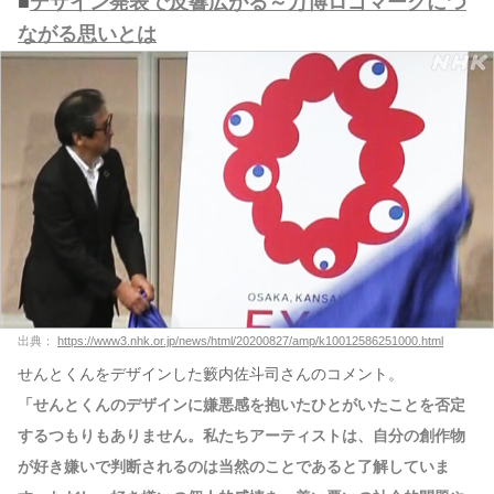
■
デザイン発表で反響広がる～万博ロゴマークにつ
ながる思いとは
出典：
https://www3.nhk.or.jp/news/html/20200827/amp/k10012586251000.html
せんとくんをデザインした籔内佐斗司さんのコメント。
「せんとくんのデザインに嫌悪感を抱いたひとがいたことを否定
するつもりもありません。私たちアーティストは、自分の創作物
が好き嫌いで判断されるのは当然のことであると了解していま