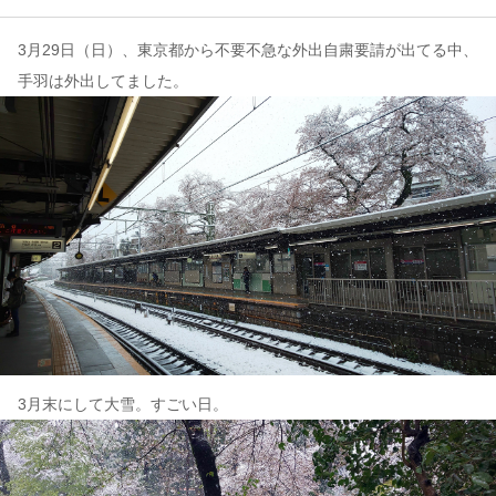
3月29日（日）、東京都から不要不急な外出自粛要請が出てる中、
コンテンツ
手羽は外出してました。
このサイトについて
運営会社
お問い合わせ
3月末にして大雪。すごい日。