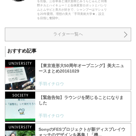
を出版。三谷幸喜と浦沢直樹とみうらじゅんと羽海
野チカとハイキュー！と合体変形ロボットとパシリ
ムとムサビと美大が好きで、シャンプーはマシェリ
を20年愛用。理想の美大「手羽美術大学★」設立
を目指し奮闘中。
ライター一覧へ
おすすめ記事
【東京造形大50周年オープニング】美大ニュ
ースまとめ20161029
手羽イチロウ
【緊急告知】ラウンジを閉じることになりま
した
手羽イチロウ
SonyのFESプロジェクトが新ディスプレイウ
ォッチのデザインを募集！「機...