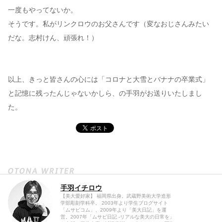
一度もやってないか。
そうです。私がリンクロウのお父さんです（変なおじさんみたい
だな。志村けん、頑張れ！）
以上、きっと皆さんの心には「コロナと大雪とバナナの卒業式」
と記憶に残ったんじゃないかしら、の手羽がお送りいたしまし
た。
手羽イチロウ
【美大愛好家】 福岡県出身。武蔵野美術大学造形
学部彫刻学科卒。 2003年より学生ブログサイト
「ムサビコム」、2009年より「美大日記」を運
営。2007年「ムサビ日記 -リアルな美大の日常を」