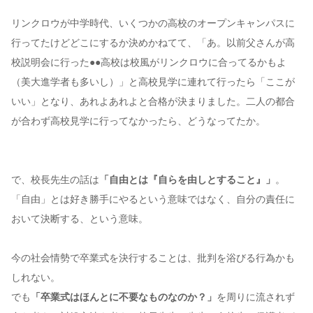
リンクロウが中学時代、いくつかの高校のオープンキャンパスに
行ってたけどどこにするか決めかねてて、「あ。以前父さんが高
校説明会に行った●●高校は校風がリンクロウに合ってるかもよ
（美大進学者も多いし）」と高校見学に連れて行ったら「ここが
いい」となり、あれよあれよと合格が決まりました。二人の都合
が合わず高校見学に行ってなかったら、どうなってたか。
で、校長先生の話は
「自由とは『自らを由しとすること』」
。
「自由」とは好き勝手にやるという意味ではなく、自分の責任に
おいて決断する、という意味。
今の社会情勢で卒業式を決行することは、批判を浴びる行為かも
しれない。
でも
「卒業式はほんとに不要なものなのか？」
を周りに流されず