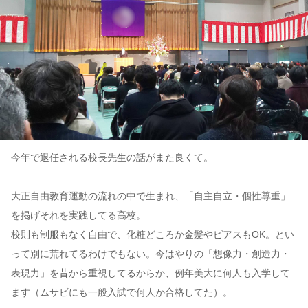
今年で退任される校長先生の話がまた良くて。
大正自由教育運動の流れの中で生まれ、「自主自立・個性尊重」
を掲げそれを実践してる高校。
校則も制服もなく自由で、化粧どころか金髪やピアスもOK。とい
って別に荒れてるわけでもない。今はやりの「想像力・創造力・
表現力」を昔から重視してるからか、例年美大に何人も入学して
ます（ムサビにも一般入試で何人か合格してた）。