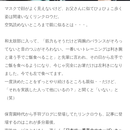
マスクで顔がよく見えないけど、お父さんに似てひょひょこ歩く
姿は間違いなくリンクロウだ。
空気読めないところまで親に似るとは・・・。
和太鼓部に入って、「筋力もそうだけど両腕のバランスがそろっ
てないと音のつぶがそろわない。一番いいトレーニングは利き腕
と違う手でご飯食べること」と先輩に言われ、その日から左手で
ご飯を食べるようになり、今じゃ完全にお箸だけは左利きになり
ました。今でも左で食べてます。
一度決めたことをずっとやり続けるところも親似・・だけど、
「それを実践した人って他にいるの？」と聞くと「いない」と
（笑）
保育園時代から手羽ブログに登場してたリンクロウも、記事に登
場するのはこれが多分最後。