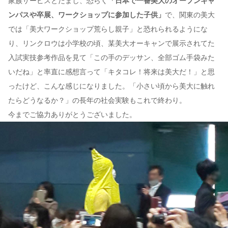
家族サービスとだまし、恐らく
「日本で一番美大のオープンキャ
ンパスや卒展、ワークショップに参加した子供」
で、関東の美大
では「美大ワークショップ荒らし親子」と恐れられるようにな
り、リンクロウは小学校の頃、某美大オーキャンで展示されてた
入試実技参考作品を見て「この手のデッサン、全部ゴム手袋みた
いだね」と率直に感想言って「キタコレ！将来は美大だ！」と思
ったけど、こんな感じになりました。「小さい頃から美大に触れ
たらどうなるか？」の長年の社会実験もこれで終わり。
今までご協力ありがとうございました。