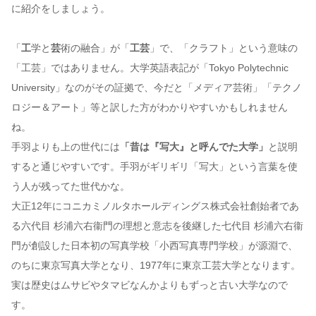
に紹介をしましょう。
「
工
学と
芸
術の融合」が「
工芸
」で、「クラフト」という意味の
「工芸」ではありません。大学英語表記が「Tokyo Polytechnic
University」なのがその証拠で、今だと「メディア芸術」「テクノ
ロジー＆アート」等と訳した方がわかりやすいかもしれません
ね。
手羽よりも上の世代には
「昔は『写大』と呼んでた大学」
と説明
すると通じやすいです。手羽がギリギリ「写大」という言葉を使
う人が残ってた世代かな。
大正12年にコニカミノルタホールディングス株式会社創始者であ
る六代目 杉浦六右衞門の理想と意志を後継した七代目 杉浦六右衞
門が創設した日本初の写真学校「小西写真専門学校」が源淵で、
のちに東京写真大学となり、1977年に東京工芸大学となります。
実は歴史はムサビやタマビなんかよりもずっと古い大学なので
す。