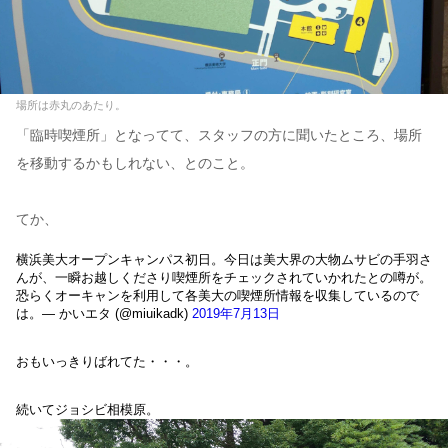
場所は赤丸のあたり。
「臨時喫煙所」となってて、スタッフの方に聞いたところ、場所
を移動するかもしれない、とのこと。
てか、
横浜美大オープンキャンパス初日。今日は美大界の大物ムサビの手羽さ
んが、一瞬お越しくださり喫煙所をチェックされていかれたとの噂が。
恐らくオーキャンを利用して各美大の喫煙所情報を収集しているので
は。— かいエタ (@miuikadk)
2019年7月13日
おもいっきりばれてた・・・。
続いてジョシビ相模原。