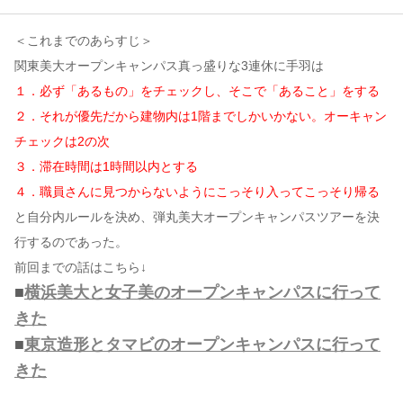
＜これまでのあらすじ＞
コンテンツ
関東美大オープンキャンパス真っ盛りな3連休に手羽は
このサイトについて
１．必ず「あるもの」をチェックし、そこで「あること」をする
運営会社
２．それが優先だから建物内は1階までしかいかない。オーキャン
お問い合わせ
チェックは2の次
３．滞在時間は1時間以内とする
４．職員さんに見つからないようにこっそり入ってこっそり帰る
と自分内ルールを決め、弾丸美大オープンキャンパスツアーを決
行するのであった。
前回までの話はこちら↓
■
横浜美大と女子美のオープンキャンパスに行って
きた
■
東京造形とタマビのオープンキャンパスに行って
きた