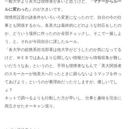
一般大学より美大は喫煙者が多いと思うけど、
「マナーからルー
ルに変わった」
のが大きいです。
喫煙所設置の諸条件がいろいろ変更になったので、自分の今の仕
事とも関係するから、各美大は最終的にどのような対応をしたの
か、どういう場所に作ったのか全部チェックし、そこで一服しよ
う、と。それが今回自分に課したルール。
「各大学の総務系担当部署は他大学がどうしたのか気になってる
けど、ＷＥＢではあんまり公開しない情報だから情報収集が難し
いだろうなあ」というのと、手羽も喫煙者なもんで「美大関係者
のスモーカーが他美大へ行ったときに困らないようマップを作っ
てあげよう」というのが裏理由だったりしますが。優しいでし
ょ？
ネットで調べるよりも行動した方が早いし、仕事と趣味を完全に
両立させたオーキャン巡り。