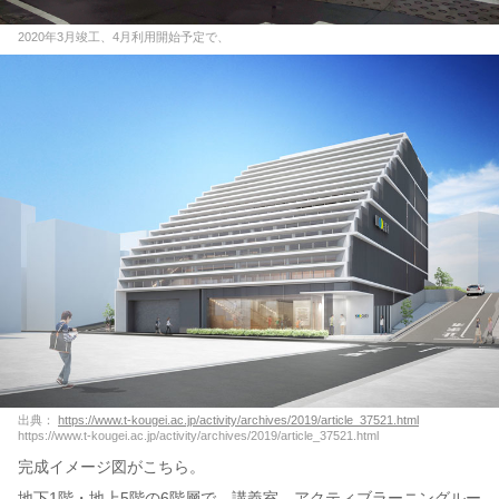
2020年3月竣工、4月利用開始予定で、
出典：
https://www.t-kougei.ac.jp/activity/archives/2019/article_37521.html
https://www.t-kougei.ac.jp/activity/archives/2019/article_37521.html
完成イメージ図がこちら。
地下1階・地上5階の6階層で、講義室、アクティブラーニングルー