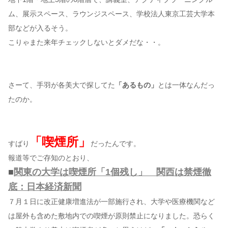
ム、展示スペース、ラウンジスペース、学校法人東京工芸大学本
部などが入るそう。
こりゃまた来年チェックしないとダメだな・・。
さーて、手羽が各美大で探してた
「あるもの」
とは一体なんだっ
たのか。
「喫煙所」
すばり
だったんです。
報道等でご存知のとおり、
■
関東の大学は喫煙所「1個残し」 関西は禁煙徹
底：日本経済新聞
７月１日に改正健康増進法が一部施行され、大学や医療機関など
は屋外も含めた敷地内での喫煙が原則禁止になりました。恐らく