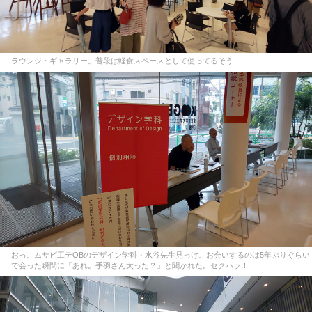
ラウンジ・ギャラリー。普段は軽食スペースとして使ってるそう
おっ。ムサビ工デOBのデザイン学科・水谷先生見っけ。お会いするのは5年ぶりぐらい
で会った瞬間に「あれ。手羽さん太った？」と聞かれた。セクハラ！