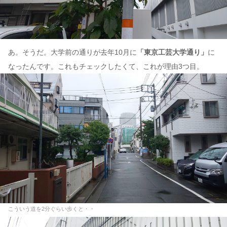
あ。そうだ。大学前の通りが去年10月に
「東京工芸大学通り」
に
なったんです。これもチェックしたくて、これが理由3つ目。
こういう道を2分ぐらい歩くと・・