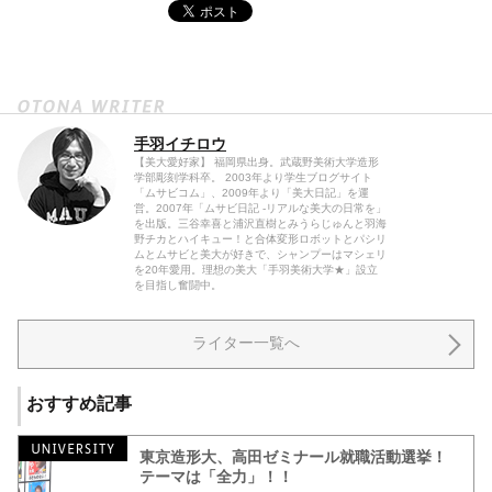
手羽イチロウ
【美大愛好家】 福岡県出身。武蔵野美術大学造形
学部彫刻学科卒。 2003年より学生ブログサイト
「ムサビコム」、2009年より「美大日記」を運
営。2007年「ムサビ日記 -リアルな美大の日常を」
を出版。三谷幸喜と浦沢直樹とみうらじゅんと羽海
野チカとハイキュー！と合体変形ロボットとパシリ
ムとムサビと美大が好きで、シャンプーはマシェリ
を20年愛用。理想の美大「手羽美術大学★」設立
を目指し奮闘中。
ライター一覧へ
おすすめ記事
東京造形大、高田ゼミナール就職活動選挙！
テーマは「全力」！！