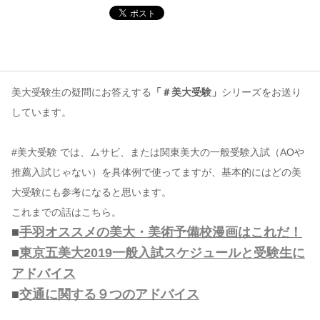
コンテンツ
このサイトについて
運営会社
美大受験生の疑問にお答えする
「＃美大受験」
シリーズをお送り
お問い合わせ
しています。
#美大受験 では、ムサビ、または関東美大の一般受験入試（AOや
推薦入試じゃない）を具体例で使ってますが、基本的にはどの美
大受験にも参考になると思います。
これまでの話はこちら。
■
手羽オススメの美大・美術予備校漫画はこれだ！
■
東京五美大2019一般入試スケジュールと受験生に
アドバイス
■
交通に関する９つのアドバイス