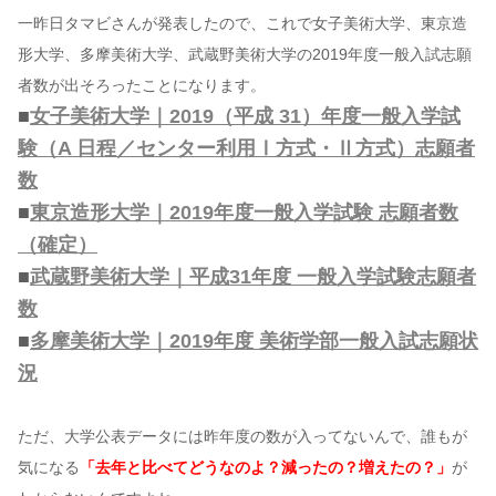
一昨日タマビさんが発表したので、これで女子美術大学、東京造
形大学、多摩美術大学、武蔵野美術大学の2019年度一般入試志願
者数が出そろったことになります。
■
女子美術大学｜2019（平成 31）年度一般入学試
験（A 日程／センター利用Ⅰ方式・Ⅱ方式）志願者
数
■
東京造形大学｜2019年度一般入学試験 志願者数
（確定）
■
武蔵野美術大学｜平成31年度 一般入学試験志願者
数
■
多摩美術大学｜2019年度 美術学部一般入試志願状
況
ただ、大学公表データには昨年度の数が入ってないんで、誰もが
気になる
「去年と比べてどうなのよ？減ったの？増えたの？」
が