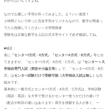
わからないんですよね。
なので心優しい手羽が作ってみました。え？いい迷惑？
２時間ぐらいで作った完全手羽オリジナルなので、数字が間違っ
てたら指摘してください＞大学関係者
受験生は正確な数字を上記公式大学サイトで必ず確認してね。
■補足：
表に
「センターI方式・II方式」「センターA方式・B方式」
等と出
てきますが、「センターI方式・A方式・C方式」は
「センター＋大
学独自専門入試（実技や小論文等）」
で、「センターII方式・B方
式」は
センター試験だけで受験可能（大学独自入試は無し）
な仕
組みです。
基本的に一般方式とセンターI方式・A方式・C方式は、学科試験
（国語・英語）を大学で受けるかセンター使うかだけの違いで
（配点や科目の違いはあります）両方を併願する人が多く、一