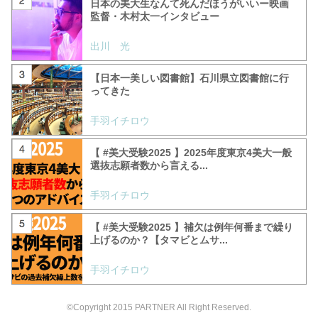
日本の美大生なんて死んだほうがいいー映画
監督・木村太一インタビュー
出川 光
【日本一美しい図書館】石川県立図書館に行
ってきた
手羽イチロウ
【 #美大受験2025 】2025年度東京4美大一般
選抜志願者数から言える...
手羽イチロウ
【 #美大受験2025 】補欠は例年何番まで繰り
上げるのか？【タマビとムサ...
手羽イチロウ
©Copyright 2015 PARTNER All Right Reserved.