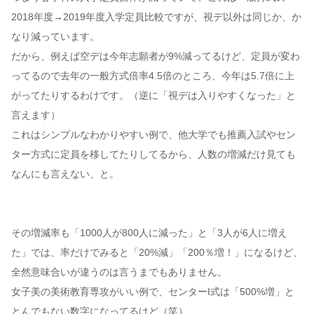
2018年度→2019年度入学定員比較ですが、視デ以外は同じか、か
なり減っています。
だから、例えば空デは今年志願者が9%減ってるけど、定員が変わ
ってるので去年の一般方式倍率4.5倍のところ、今年は5.7倍に上
がってたりするわけです。（逆に「視デは入りやすくなった」と
言えます）
これはシンプルなわかりやすい例で、他大学でも推薦入試やセン
ター方式に定員を移してたりしてるから、人数の増減だけ見ても
なんにも言えない、と。
その増減率も「1000人が800人に減った」と「3人が6人に増え
た」では、率だけでみると「20%減」「200％増！」になるけど、
全然意味合いが違うのは言うまでもありません。
女子美の美術教育専攻がいい例で、センターI式は「500%増」と
とんでもない数字になってるけど（笑）、