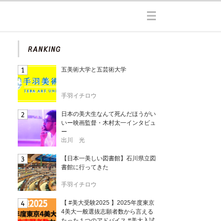
五美術大学と五芸術大学
手羽イチロウ
日本の美大生なんて死んだほうがい
いー映画監督・木村太一インタビュ
ー
出川 光
【日本一美しい図書館】石川県立図
書館に行ってきた
手羽イチロウ
【 #美大受験2025 】2025年度東京
4美大一般選抜志願者数から言える
たった１つのアドバイス #美大入試