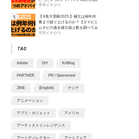
手羽イチロウ
【 #美大受験2025 】補欠は例年何
番まで繰り上げるのか？【タマビと
ムサビの過去補欠繰上数を調べてみ
手羽イチロウ
た】
Adobe
DIY
KABlog
PARTNER
PR / Sponsored
ZINE
[English]
アジア
アニメーション
アプリ・ガジェット
アメリカ
アーティストインレジデンス
アートディレクター
アートフェア