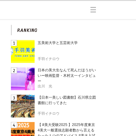
五美術大学と五芸術大学
手羽イチロウ
日本の美大生なんて死んだほうがい
いー映画監督・木村太一インタビュ
ー
出川 光
【日本一美しい図書館】石川県立図
書館に行ってきた
手羽イチロウ
【 #美大受験2025 】2025年度東京
4美大一般選抜志願者数から言える
たった１つのアドバイス #美大入試