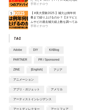
手羽イチロウ
【 #美大受験2025 】補欠は例年何
番まで繰り上げるのか？【タマビと
ムサビの過去補欠繰上数を調べてみ
手羽イチロウ
た】
Adobe
DIY
KABlog
PARTNER
PR / Sponsored
ZINE
[English]
アジア
アニメーション
アプリ・ガジェット
アメリカ
アーティストインレジデンス
アートディレクター
アートフェア