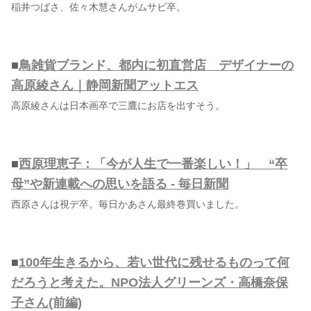
稲井つばさ、佐々木慧さんがムサビ卒。
■
鳥雑貨ブランド、都内に初直営店 デザイナーの
高原綾さん｜静岡新聞アットエス
高原綾さんは日本画卒で三鷹にお店を出すそう。
■
西原理恵子：「今が人生で一番楽しい！」 “卒
母”や新連載への思いを語る - 毎日新聞
西原さんは視デ卒。毎日かあさん最終巻買いました。
■
100年生きるから、若い世代に残せるものって何
だろうと考えた。NPO法人グリーンズ・高橋奈保
子さん(前編)