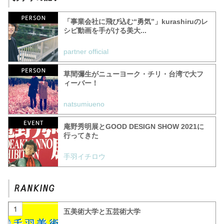
「事業会社に飛び込む“勇気”」kurashiruのレ
シピ動画を手がける美大...
partner official
草間彌生がニューヨーク・チリ・台湾で大フ
ィーバー！
natsumiueno
庵野秀明展とGOOD DESIGN SHOW 2021に
行ってきた
手羽イチロウ
五美術大学と五芸術大学