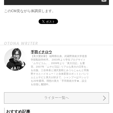
このCM見ながら体調戻します。
手羽イチロウ
【美大愛好家】 福岡県出身。武蔵野美術大学造形
学部彫刻学科卒。 2003年より学生ブログサイト
「ムサビコム」、2009年より「美大日記」を運
営。2007年「ムサビ日記 -リアルな美大の日常を」
を出版。三谷幸喜と浦沢直樹とみうらじゅんと羽海
野チカとハイキュー！と合体変形ロボットとパシリ
ムとムサビと美大が好きで、シャンプーはマシェリ
を20年愛用。理想の美大「手羽美術大学★」設立
を目指し奮闘中。
ライター一覧へ
おすすめ記事