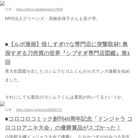
出典：
https://drive.media/posts/17903
NPO法人グリーンズ・高橋奈保子さんも視デ卒。
■
【ルポ漫画】怪しすぎ!?な専門店に突撃取材! 奥
深すぎる刀売買の世界『シブすぎ専門店図鑑』第1
回
美大生図鑑を出したヨシムラヒロムくんがルポマンガ連載を始め
ました。
それにしても最近のヨシムラくんは運気が向いてるというか、
出典：
https://dime.jp/genre/460807/2/
■
コロコロコミック創刊40周年記念「ドンジャラ コ
ロコロアニキ大会」の優勝賞品がスゴかった！
小学館大綱ドンジャラ大会で優勝し、なおかつすがやみつる先生