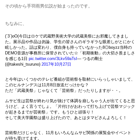
その頃から手羽雨男伝説が始まったのです。
ちなみに、
(´3`)oO(今日はロケで武蔵野美術大学の武蔵美祭にお邪魔してきまし
た。展示品や作品は勿論、学生の皆さんのギラギラな眼差しがとにかく
眩しかった。話は変わり、僕自身も持っていなかった8◎boyzz当時の
DEMO音源が事務所に保管されていた☆「初期衝動」の大切さ羨ましさ
を感じる1日
pic.twitter.com/3Lkv59aTsI
— つるの剛士
(@takeshi_tsuruno)
2017年10月27日
と今年はいくつかのテレビ番組が芸術祭を取材にいらっしゃいまして、
このヒルナンデスは11月8日放送だっけかな？
ただ「武蔵美祭」じゃなくて「芸術祭」だったりしますが・・。
ムサビ生は芸祭が終わり気が抜けて体調を崩しちゃう人が出てくると思
うけど、よく言うでしょ。「片付けがおわって打ち上げで芸祭マジック
が起きるまでが芸術祭」です。もうひと頑張り！
そして美大学園祭は盛り上げたので、あとはタマビさんよろしく！
芸術祭だけじゃなく、11月もいろんなムサビ関係の展覧会やイベント
が待ち受けてます。