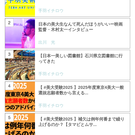
手羽イチロウ
日本の美大生なんて死んだほうがいいー映画
監督・木村太一インタビュー
出川 光
【日本一美しい図書館】石川県立図書館に行
ってきた
手羽イチロウ
【 #美大受験2025 】2025年度東京4美大一般
選抜志願者数から言える...
手羽イチロウ
【 #美大受験2025 】補欠は例年何番まで繰り
上げるのか？【タマビとムサ...