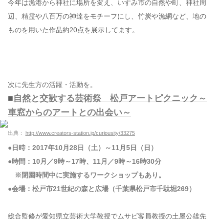
今年は漁港から神社に場所を変え、いすみ市の自然や町、神社周
辺、精霊や八百万の神達をモチーフにし、竹炭や漁網など、地の
ものを用いた作品約20点を展示してます。
次に先生方の活躍・活動を。
■
自然と交歓する芸術祭 松戸アートピクニック～
車窓からのアートとの出会い～
出典：
http://www.creators-station.jp/curiousity/33275
●日時：2017年10月28日（土）～11月5日（日）
●時間：10月／9時～17時、11月／9時～16時30分
※閉園時間中に実施するワークショップもあり。
●会場：松戸市21世紀の森と広場（千葉県松戸市千駄堀269）
総合監修が愛知県立芸術大学教授でムサビ客員教授の土屋公雄先