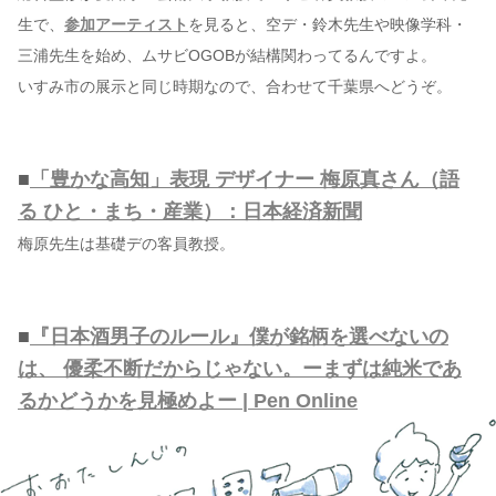
生で、
参加アーティスト
を見ると、空デ・鈴木先生や映像学科・
三浦先生を始め、ムサビOGOBが結構関わってるんですよ。
いすみ市の展示と同じ時期なので、合わせて千葉県へどうぞ。
■
「豊かな高知」表現 デザイナー 梅原真さん（語
る ひと・まち・産業）：日本経済新聞
梅原先生は基礎デの客員教授。
■
『日本酒男子のルール』僕が銘柄を選べないの
は、 優柔不断だからじゃない。ーまずは純米であ
るかどうかを見極めよー | Pen Online