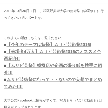
2016年10月30日（日）、武蔵野美術大学の芸術祭（学園祭）に行
コンテンツ
ってきたのでレポートを。
このサイトについて
運営会社
お問い合わせ
これまでの話はこちらをご覧ください。
■
【今年のテーマは妖怪】ムサビ芸術祭2016!
■
【来場者4万人】ムサビ芸術祭2016のオススメ企
画紹介!!
■
【ムサビ芸祭】模擬店や企画の張り紙を勝手に紹
介!!!
■
ムサビ芸術祭に行って・・ないので妄想でまとめ
てみた!!!!
大学公式Facebookは情報が早くて、写真もそうだけど動画も2日
目分がアップされてます。