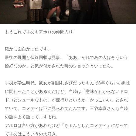
もうこれで手羽もアホロの仲間入り！
確かに面白かったです。
最後の展開と伏線回収は見事。「ああ、それであの人はそういう
恰好なのか」と気が付かされた時のショックといったら。
手羽が学生時代、彼女が劇団むさびだったもんで3年ぐらい小劇団
に関わったことがあるんだけど、当時は「意味がわからないドロ
ドロとシュールなもの」が流行りというか「かっこいい」とされ
ていて、コメディは下に見られてたんです。三谷幸喜さんも当時
の話をよく語ってますよね。
アホロは言い方があれだけど「ちゃんとしたコメディ」になって
て手羽はこういうの大好き。