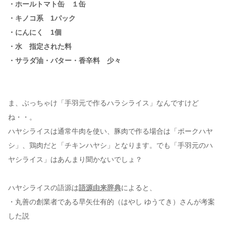
・ホールトマト缶 １缶
・キノコ系 1パック
・にんにく 1個
・水 指定された料
・サラダ油・バター・香辛料 少々
ま、ぶっちゃけ「手羽元で作るハラシライス」なんですけど
ね・・。
ハヤシライスは通常牛肉を使い、豚肉で作る場合は「ポークハヤ
シ」、鶏肉だと「チキンハヤシ」となります。でも「手羽元のハ
ヤシライス」はあんまり聞かないでしょ？
ハヤシライスの語源は
語源由来辞典
によると、
・丸善の創業者である早矢仕有的（はやし ゆうてき）さんが考案
した説