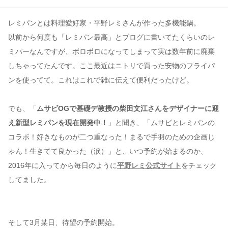
レミパンとは料理愛好家・平野レミさんが作った多機能鍋。
コンテンツ
以前から何度も「レミパン最高」とブログに書いてたくらいのレ
このサイトについて
ミパーなんですが、ボロボロになってしまって実は数年前に廃棄
運営会社
しちゃってたんです。ここ最近はニトリで買った安物のフライパ
お問い合わせ
ンを使ってて。これはこれで雑に伝えて便利だったけど。
でも、「
ムサビOGで基礎デ教授の柴田文江さんをデザイナーに迎
え新型レミパンを現在開発中！
」と聞き、「ムサビとレミパンの
コラボ！好きなものが二つ重なった！まるで手羽のための企画じ
ゃん！生きてて良かった（涙）」と、いつ予約が始まるのか、
2016年に入ってから毎日のように
平野レミ公式サイト
をチェック
してました。
そして3月某日、待望の予約開始。