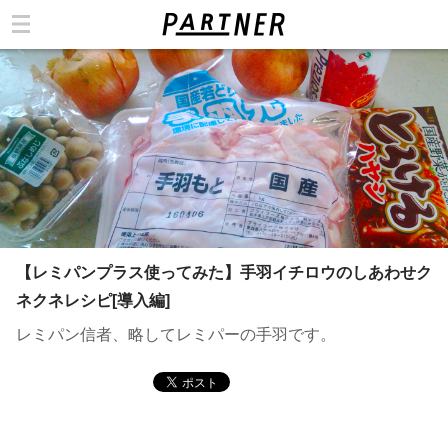
カテゴリ
【レミパンプラス使ってみた】手羽イチロウのしあわせク
ネクネレシピ[導入編]
レミパン信者、略してレミパーの手羽です。