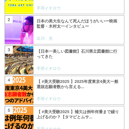
手羽イチロウ
日本の美大生なんて死んだほうがいいー映画
監督・木村太一インタビュー
出川 光
【日本一美しい図書館】石川県立図書館に行
ってきた
手羽イチロウ
【 #美大受験2025 】2025年度東京4美大一般
選抜志願者数から言える...
手羽イチロウ
【 #美大受験2025 】補欠は例年何番まで繰り
上げるのか？【タマビとムサ...