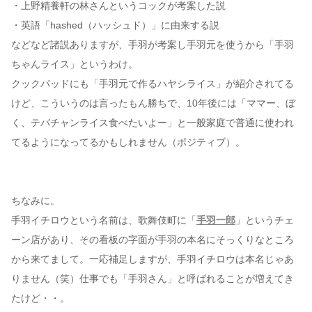
・上野精養軒の林さんというコックが考案した説
・英語「hashed（ハッシュド）」に由来する説
などなど諸説ありますが、手羽が考案し手羽元を使うから「手羽
ちゃんライス」というわけ。
クックパッドにも「手羽元で作るハヤシライス」が紹介されてる
けど、こういうのは言ったもん勝ちで、10年後には「ママー、ぼ
く、テバチャンライス食べたいよー」と一般家庭で普通に使われ
てるようになってるかもしれません（ポジティブ）。
ちなみに。
手羽イチロウという名前は、歌舞伎町に「
手羽一郎
」というチェ
ーン店があり、その看板の字面が手羽の本名にそっくりなところ
から来てまして。一応補足しますが、手羽イチロウは本名じゃあ
りません（笑）仕事でも「手羽さん」と呼ばれることが増えてき
たけど・・。