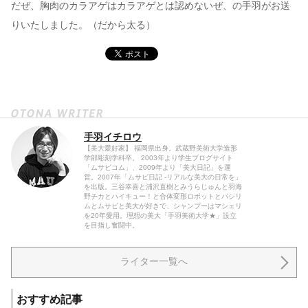
だぜ、胸肉のカラアゲはカラアゲとは認めないぜ、の手羽がお送
りいたしました。（だから太る）
手羽イチロウ
【美大愛好家】 福岡県出身。武蔵野美術大学造形
学部彫刻学科卒。 2003年より学生ブログサイト
「ムサビコム」、2009年より「美大日記」を運
営。2007年「ムサビ日記 -リアルな美大の日常を」
を出版。三谷幸喜と浦沢直樹とみうらじゅんと羽海
野チカとハイキュー！と合体変形ロボットとパシリ
ムとムサビと美大が好きで、シャンプーはマシェリ
を20年愛用。理想の美大「手羽美術大学★」設立
を目指し奮闘中。
ライター一覧へ
おすすめ記事