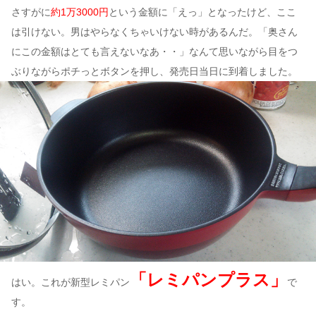
さすがに
約1万3000円
という金額に「えっ」となったけど、ここ
は引けない。男はやらなくちゃいけない時があるんだ。「奥さん
にこの金額はとても言えないなあ・・」なんて思いながら目をつ
ぶりながらポチっとボタンを押し、発売日当日に到着しました。
「レミパンプラス」
はい。これが新型レミパン
で
す。