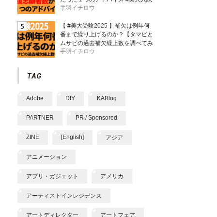
手羽イチロウ
【 #美大受験2025 】補欠は例年何
番まで繰り上げるのか？【タマビと
ムサビの過去補欠繰上数を調べてみ
手羽イチロウ
た】
Adobe
DIY
KABlog
PARTNER
PR / Sponsored
ZINE
[English]
アジア
アニメーション
アプリ・ガジェット
アメリカ
アーティストインレジデンス
アートディレクター
アートフェア