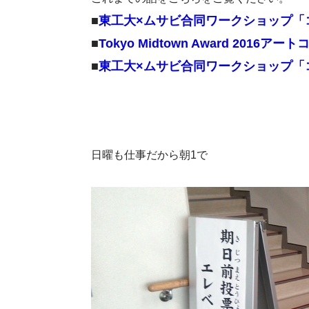
■
東工大×ムサビ合同ワークショップ「
■
Tokyo Midtown Award 201
■
東工大×ムサビ合同ワークショップ「
日曜も仕事だから朝1で