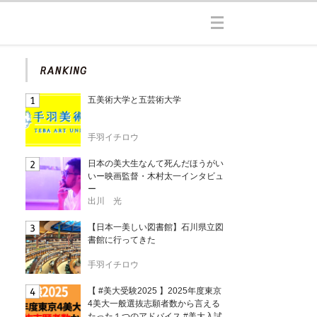
五美術大学と五芸術大学
手羽イチロウ
日本の美大生なんて死んだほうがい
いー映画監督・木村太一インタビュ
ー
出川 光
【日本一美しい図書館】石川県立図
書館に行ってきた
手羽イチロウ
【 #美大受験2025 】2025年度東京
4美大一般選抜志願者数から言える
たった１つのアドバイス #美大入試