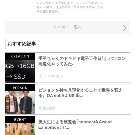
ムとムサビと美大が好きで、シャンプーはマシェリ
を20年愛用。理想の美大「手羽美術大学★」設立
を目指し奮闘中。
ライター一覧へ
おすすめ記事
手羽ちゃんのドキドキ電子工作日記 -パソコン
高速化やってみた-
手羽イチロウ
ビジョンを持ち具現化することで世界を変え
る。OA vol.9 JINS 田...
松葉邦彦
美大生による展覧会｢connectA Award
Exhibition｣で...