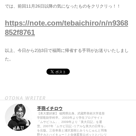
では、前回11月26日以降の気になったものをクリクリっ！！
https://note.com/tebaichiro/n/n9368
852f8761
以上、今日から2泊3日で福岡に帰省する手羽がお送りいたしまし
た。
手羽イチロウ
【美大愛好家】 福岡県出身。武蔵野美術大学造形
学部彫刻学科卒。 2003年より学生ブログサイト
「ムサビコム」、2009年より「美大日記」を運
営。2007年「ムサビ日記 -リアルな美大の日常を」
を出版。三谷幸喜と浦沢直樹とみうらじゅんと羽海
野チカとハイキュー！と合体変形ロボットとパシリ