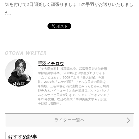
気を付けて2日間楽しく頑張りましょ！の手羽がお送りいたしまし
た。
手羽イチロウ
【美大愛好家】 福岡県出身。武蔵野美術大学造形
学部彫刻学科卒。 2003年より学生ブログサイト
「ムサビコム」、2009年より「美大日記」を運
営。2007年「ムサビ日記 -リアルな美大の日常を」
を出版。三谷幸喜と浦沢直樹とみうらじゅんと羽海
野チカとハイキュー！と合体変形ロボットとパシリ
ムとムサビと美大が好きで、シャンプーはマシェリ
を20年愛用。理想の美大「手羽美術大学★」設立
を目指し奮闘中。
ライター一覧へ
おすすめ記事