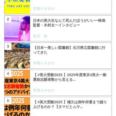
手羽イチロウ
日本の美大生なんて死んだほうがいいー映画
監督・木村太一インタビュー
出川 光
【日本一美しい図書館】石川県立図書館に行
ってきた
手羽イチロウ
【 #美大受験2025 】2025年度東京4美大一般
選抜志願者数から言える...
手羽イチロウ
【 #美大受験2025 】補欠は例年何番まで繰り
上げるのか？【タマビとムサ...