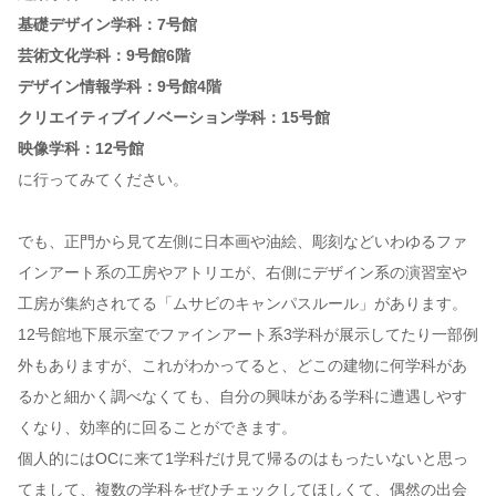
基礎デザイン学科：7号館
芸術文化学科：9号館6階
デザイン情報学科：9号館4階
クリエイティブイノベーション学科：15号館
映像学科：12号館
に行ってみてください。
でも、正門から見て左側に日本画や油絵、彫刻などいわゆるファ
インアート系の工房やアトリエが、右側にデザイン系の演習室や
工房が集約されてる「ムサビのキャンパスルール」があります。
12号館地下展示室でファインアート系3学科が展示してたり一部例
外もありますが、これがわかってると、どこの建物に何学科があ
るかと細かく調べなくても、自分の興味がある学科に遭遇しやす
くなり、効率的に回ることができます。
個人的にはOCに来て1学科だけ見て帰るのはもったいないと思っ
てまして、複数の学科をぜひチェックしてほしくて、偶然の出会