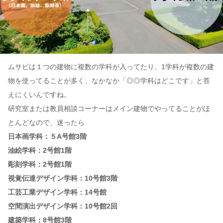
ムサビは１つの建物に複数の学科が入ってたり、1学科が複数の建
物を使ってることが多く、なかなか「◎◎学科はどこです」と答
えにくいんですね。
研究室または教員相談コーナーはメイン建物でやってることがほ
とんどなので、迷ったら
日本画学科：５A号館3階
油絵学科：2号館1階
彫刻学科：2号館1階
視覚伝達デザイン学科：10号館3階
工芸工業デザイン学科：14号館
空間演出デザイン学科：10号館2回
建築学科：8号館3階