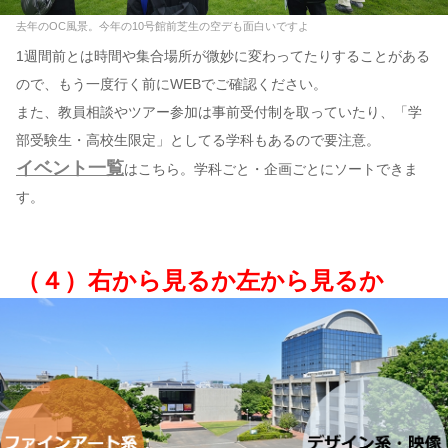
去年のOC風景。今年の10号館前芝生の空デも面白いですよ
1週間前とは時間や集合場所が微妙に変わってたりすることがある
ので、もう一度行く前にWEBでご確認ください。
また、教員相談やツアー参加は事前受付制を取っていたり、「学
部受験生・高校生限定」としてる学科もあるので要注意。
イベント一覧
はこちら。学科ごと・企画ごとにソートできま
す。
（４）右から見るか左から見るか