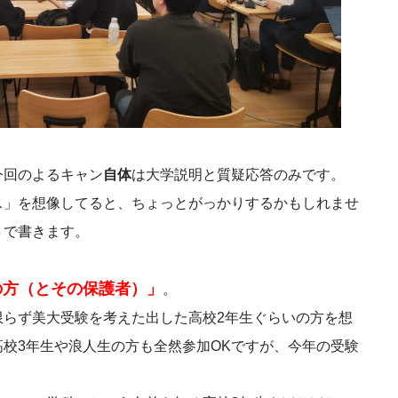
今回のよるキャン
自体
は大学説明と質疑応答のみです。
ス」を想像してると、ちょっとがっかりするかもしれませ
４で書きます。
の方（とその保護者）」
。
限らず美大受験を考えた出した高校2年生ぐらいの方を想
校3年生や浪人生の方も全然参加OKですが、今年の受験