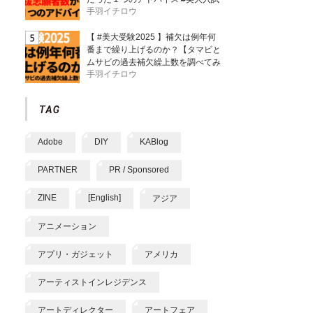
手羽イチロウ
【 #美大受験2025 】補欠は例年何
番まで繰り上げるのか？【タマビと
ムサビの過去補欠繰上数を調べてみ
手羽イチロウ
た】
Adobe
DIY
KABlog
PARTNER
PR / Sponsored
ZINE
[English]
アジア
アニメーション
アプリ・ガジェット
アメリカ
アーティストインレジデンス
アートディレクター
アートフェア