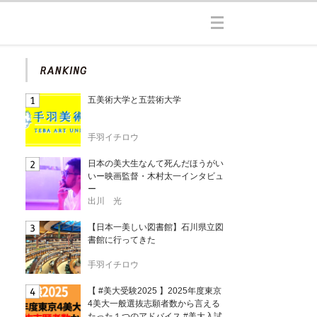
五美術大学と五芸術大学
手羽イチロウ
日本の美大生なんて死んだほうがい
いー映画監督・木村太一インタビュ
ー
出川 光
【日本一美しい図書館】石川県立図
書館に行ってきた
手羽イチロウ
【 #美大受験2025 】2025年度東京
4美大一般選抜志願者数から言える
たった１つのアドバイス #美大入試