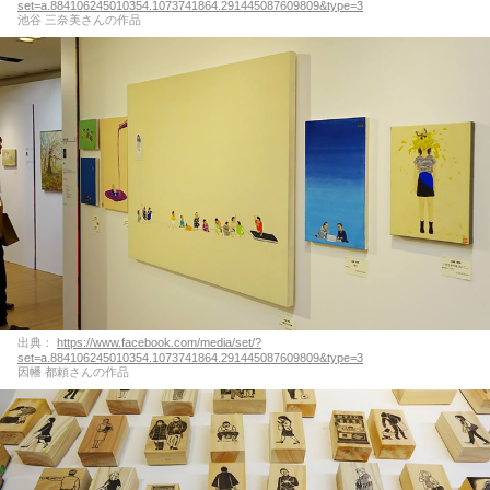
set=a.884106245010354.1073741864.291445087609809&type=3
池谷 三奈美さんの作品
出典：
https://www.facebook.com/media/set/?
set=a.884106245010354.1073741864.291445087609809&type=3
因幡 都頼さんの作品