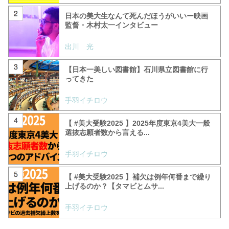
日本の美大生なんて死んだほうがいいー映画
監督・木村太一インタビュー
出川 光
【日本一美しい図書館】石川県立図書館に行
ってきた
手羽イチロウ
【 #美大受験2025 】2025年度東京4美大一般
選抜志願者数から言える...
手羽イチロウ
【 #美大受験2025 】補欠は例年何番まで繰り
上げるのか？【タマビとムサ...
手羽イチロウ