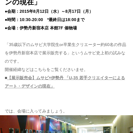
ンの現在」
●会期：2015年8月12日（水）～8月17日（月）
●時間：10:30-20:00 *最終日は18:00まで
●会場：伊勢丹新宿本店 本館7F 催物場
「35歳以下のムサビ大学院生or卒業生クリエーター約60名の作品
を伊勢丹新宿本店で展示販売する」というムサビ史上初の試みな
のです。
開催経緯などはこちらをご覧くださいませ。
■
【展示販売会】ムサビ×伊勢丹 「U-35 若手クリエイターによる
アート・デザインの現在」
では、会場に入ってみましょう。