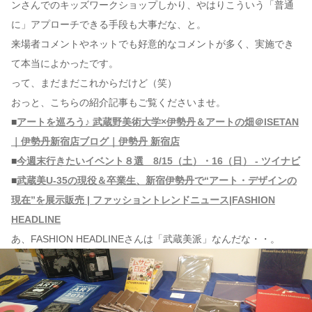
ンさんでのキッズワークショップしかり、やはりこういう「普通
に」アプローチできる手段も大事だな、と。
来場者コメントやネットでも好意的なコメントが多く、実施でき
て本当によかったです。
って、まだまだこれからだけど（笑）
おっと、こちらの紹介記事もご覧くださいませ。
■
アートを巡ろう♪ 武蔵野美術大学×伊勢丹＆アートの畑＠ISETAN
｜伊勢丹新宿店ブログ｜伊勢丹 新宿店
■
今週末行きたいイベント８選 8/15（土）・16（日） - ツイナビ
■
武蔵美U-35の現役＆卒業生、新宿伊勢丹で“アート・デザインの
現在”を展示販売 | ファッショントレンドニュース|FASHION
HEADLINE
あ、FASHION HEADLINEさんは「武蔵美派」なんだな・・。