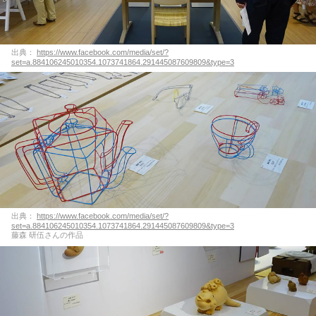
出典：
https://www.facebook.com/media/set/?
set=a.884106245010354.1073741864.291445087609809&type=3
出典：
https://www.facebook.com/media/set/?
set=a.884106245010354.1073741864.291445087609809&type=3
藤森 研伍さんの作品