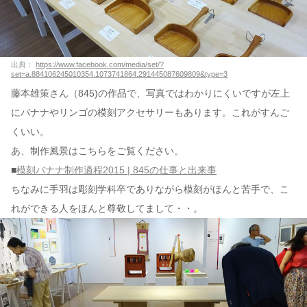
出典：
https://www.facebook.com/media/set/?
set=a.884106245010354.1073741864.291445087609809&type=3
藤本雄策さん（845)の作品で、写真ではわかりにくいですが左上
にバナナやリンゴの模刻アクセサリーもあります。これがすんご
くいい。
あ、制作風景はこちらをご覧ください。
■
模刻バナナ制作過程2015 | 845の仕事と出来事
ちなみに手羽は彫刻学科卒でありながら模刻がほんと苦手で、こ
れができる人をほんと尊敬してまして・・。