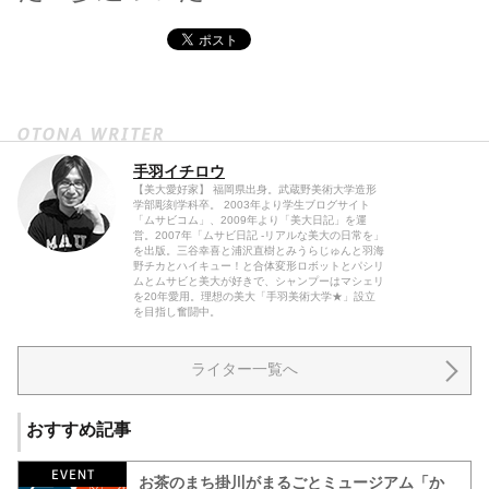
手羽イチロウ
【美大愛好家】 福岡県出身。武蔵野美術大学造形
学部彫刻学科卒。 2003年より学生ブログサイト
「ムサビコム」、2009年より「美大日記」を運
営。2007年「ムサビ日記 -リアルな美大の日常を」
を出版。三谷幸喜と浦沢直樹とみうらじゅんと羽海
野チカとハイキュー！と合体変形ロボットとパシリ
ムとムサビと美大が好きで、シャンプーはマシェリ
を20年愛用。理想の美大「手羽美術大学★」設立
を目指し奮闘中。
ライター一覧へ
おすすめ記事
お茶のまち掛川がまるごとミュージアム「か