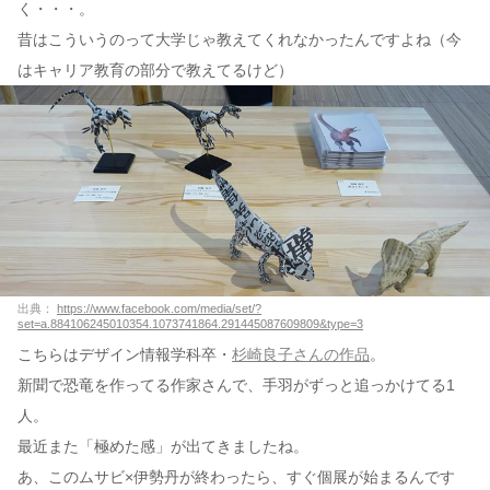
く・・・。
昔はこういうのって大学じゃ教えてくれなかったんですよね（今
はキャリア教育の部分で教えてるけど）
出典：
https://www.facebook.com/media/set/?
set=a.884106245010354.1073741864.291445087609809&type=3
こちらはデザイン情報学科卒・
杉崎良子さんの作品
。
新聞で恐竜を作ってる作家さんで、手羽がずっと追っかけてる1
人。
最近また「極めた感」が出てきましたね。
あ、このムサビ×伊勢丹が終わったら、すぐ個展が始まるんです