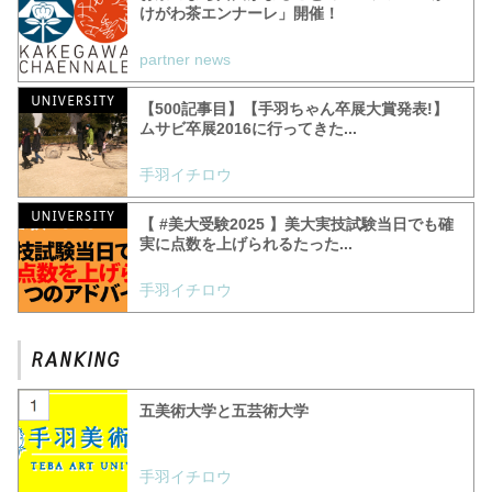
けがわ茶エンナーレ」開催！
partner news
【500記事目】【手羽ちゃん卒展大賞発表!】
ムサビ卒展2016に行ってきた...
手羽イチロウ
【 #美大受験2025 】美大実技試験当日でも確
実に点数を上げられるたった...
手羽イチロウ
五美術大学と五芸術大学
手羽イチロウ