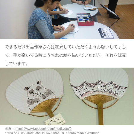
できるだけ出品作家さんは在廊していただくようお願いしてまし
て、手が空いてる時にうちわの絵を描いていただき、それを販売
しています。
出典：
https://www.facebook.com/media/set/?
set=a.884106245010354.1073741864.291445087609809&type=3