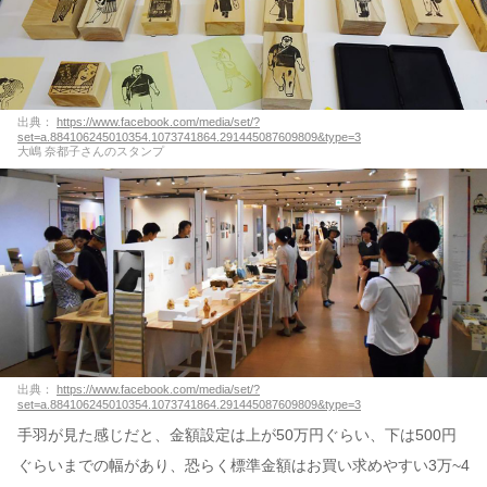
出典：
https://www.facebook.com/media/set/?
set=a.884106245010354.1073741864.291445087609809&type=3
大嶋 奈都子さんのスタンプ
出典：
https://www.facebook.com/media/set/?
set=a.884106245010354.1073741864.291445087609809&type=3
手羽が見た感じだと、金額設定は上が50万円ぐらい、下は500円
ぐらいまでの幅があり、恐らく標準金額はお買い求めやすい3万~4