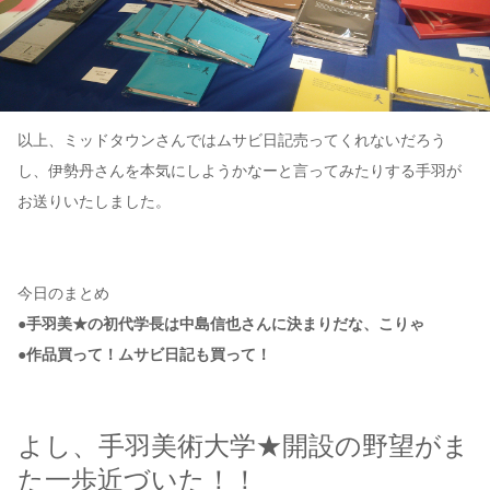
以上、ミッドタウンさんではムサビ日記売ってくれないだろう
し、伊勢丹さんを本気にしようかなーと言ってみたりする手羽が
お送りいたしました。
今日のまとめ
●手羽美★の初代学長は中島信也さんに決まりだな、こりゃ
●作品買って！ムサビ日記も買って！
よし、手羽美術大学★開設の野望がま
た一歩近づいた！！