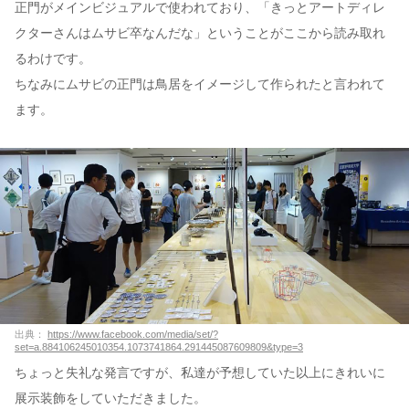
正門がメインビジュアルで使われており、「きっとアートディレ
クターさんはムサビ卒なんだな」ということがここから読み取れ
るわけです。
ちなみにムサビの正門は鳥居をイメージして作られたと言われて
ます。
出典：
https://www.facebook.com/media/set/?
set=a.884106245010354.1073741864.291445087609809&type=3
ちょっと失礼な発言ですが、私達が予想していた以上にきれいに
展示装飾をしていただきました。