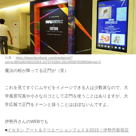
出典：
https://www.facebook.com/media/set/?
set=a.884106245010354.1073741864.291445087609809&type=3
魔法の粉が降ってる正門が（笑）
これを見てすぐにムサビをイメージできる人は少数派なので、大
学風景写真や小さなロゴとして正門を使うことはありますが、大
学広報で正門をドーンと扱うことはほぼないんですよ。
伊勢丹さんのWEBでも
■
イセタン アート＆クリエーションフェスタ2015｜伊勢丹新宿店