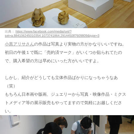
出典：
https://www.facebook.com/media/set/?
set=a.884106245010354.1073741864.291445087609809&type=3
小黒アリサさん
の作品は写真より実物の方がかなりいいですね。
初日の午後１で既に「売約済マーク」がいくつか貼られてたの
で、購入希望の方は早めにいった方がいいですよ。
しかし、紹介がどうしても立体作品ばかりになっちゃうなあ
（笑）
もちろん日本画や版画、ジュエリーから写真・映像作品・ミクス
トメディア等の展示販売もやってますので気軽にお越しくださ
い。