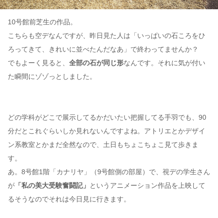
10号館前芝生の作品。
こちらも空デなんですが、昨日見た人は「いっぱいの石ころをひ
ろってきて、きれいに並べたんだなあ」で終わってませんか？
でもよーく見ると、
全部の石が同じ形
なんです。それに気が付い
た瞬間にゾゾっとしました。
どの学科がどこで展示してるかだいたい把握してる手羽でも、90
分だとこれぐらいしか見れないんですよね。アトリエとかデザイ
ン系教室とかまだ全然なので、土日もちょこちょこ見て歩きま
す。
あ。8号館1階「カナリヤ」（9号館側の部屋）で、視デの学生さん
が
「私の美大受験奮闘記」
というアニメーション作品を上映して
るそうなのでそれは今日見に行きます。