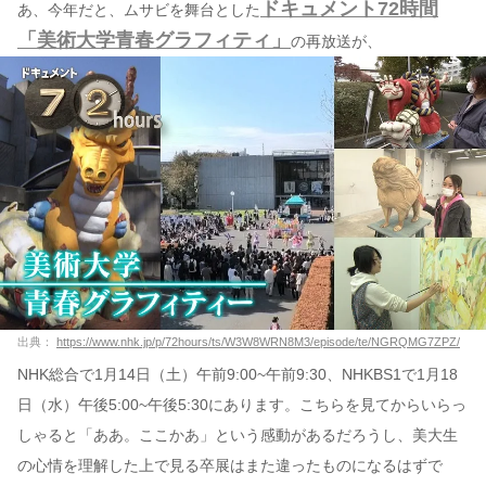
ドキュメント72時間
あ、今年だと、ムサビを舞台とした
「美術大学青春グラフィティ」
の再放送が、
出典：
https://www.nhk.jp/p/72hours/ts/W3W8WRN8M3/episode/te/NGRQMG7ZPZ/
NHK総合で1月14日（土）午前9:00~午前9:30、NHKBS1で1月18
日（水）午後5:00~午後5:30にあります。こちらを見てからいらっ
しゃると「ああ。ここかあ」という感動があるだろうし、美大生
の心情を理解した上で見る卒展はまた違ったものになるはずで