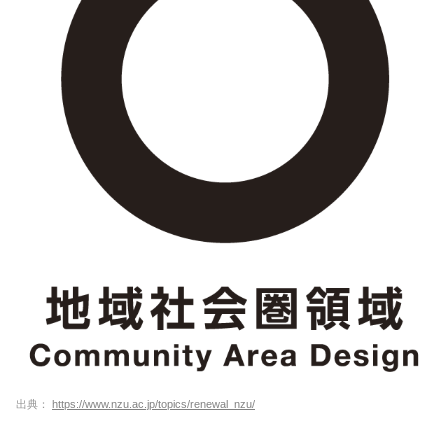
出典：
https://www.nzu.ac.jp/topics/renewal_nzu/