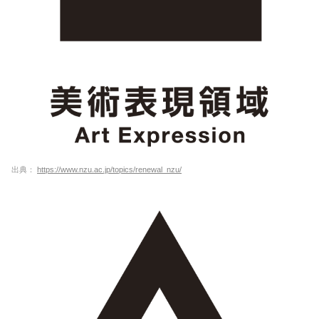
出典：
https://www.nzu.ac.jp/topics/renewal_nzu/