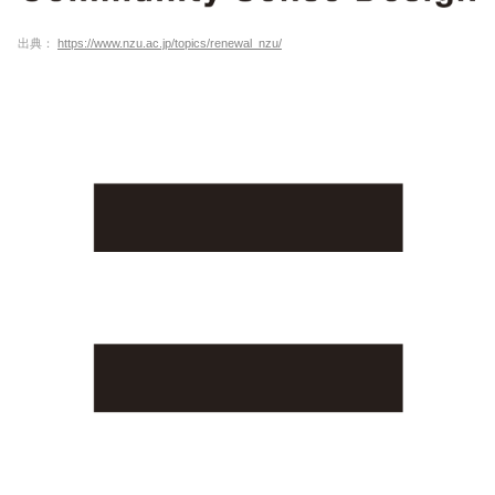
出典：
https://www.nzu.ac.jp/topics/renewal_nzu/