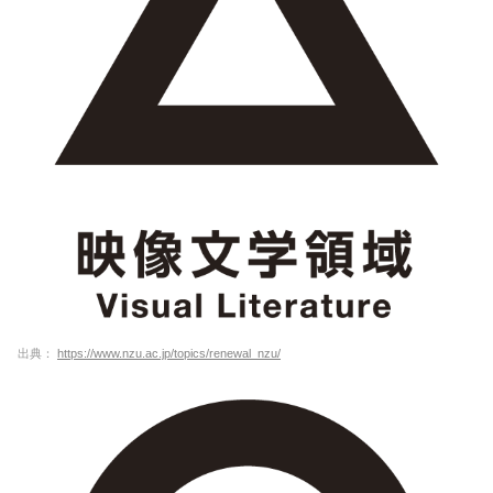
出典：
https://www.nzu.ac.jp/topics/renewal_nzu/