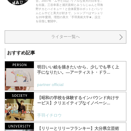
営。2007年「ムサビ日記 -リアルな美大の日常を」
を出版。三谷幸喜と浦沢直樹とみうらじゅんと羽海
野チカとハイキュー！と合体変形ロボットとパシリ
ムとムサビと美大が好きで、シャンプーはマシェリ
を20年愛用。理想の美大「手羽美術大学★」設立
を目指し奮闘中。
ライター一覧へ
おすすめ記事
明日いい絵を描きたいから、少しでも早く上
手になりたい。—アーティスト・ドラ...
partner official
【昭和の学校を体験するインバウンド向けサ
ービス】クリエイティブなイノベーシ...
手羽イチロウ
【リリーとリリーフランキー】大分県立芸術