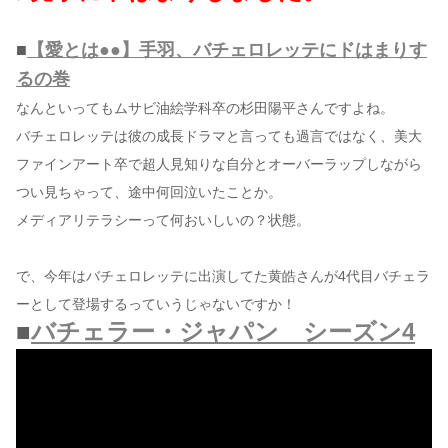
■
【愛とは●●】手羽、バチェロレッテにドはまりす
るの巻
なんといってもムサビ油絵学科卒の杉田陽平さんですよね。
バチェロレッテは彼の成長ドラマと言っても過言ではなく、美大
ファインアート卒で超人見知りな自分とオーバーラップしながら
つい見ちゃって、途中何回泣いたことか。
メディアリテラシーって何おいしいの？状態。
で、今年はバチェロレッテに出演してた黄皓さんが4代目バチェラ
ーとして登場するっていうじゃないですか！
■
バチェラー・ジャパン シーズン4