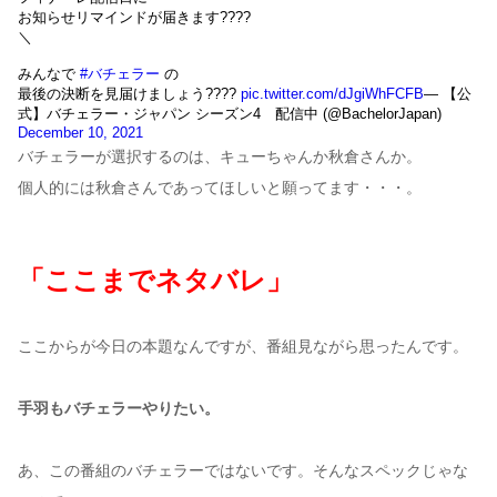
お知らせリマインドが届きます????
＼
みんなで
#バチェラー
の
最後の決断を見届けましょう????
pic.twitter.com/dJgiWhFCFB
— 【公
式】バチェラー・ジャパン シーズン4 配信中 (@BachelorJapan)
December 10, 2021
バチェラーが選択するのは、キューちゃんか秋倉さんか。
個人的には秋倉さんであってほしいと願ってます・・・。
「ここまでネタバレ」
ここからが今日の本題なんですが、番組見ながら思ったんです。
手羽もバチェラーやりたい。
あ、この番組のバチェラーではないです。そんなスペックじゃな