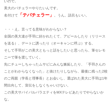
いので。
美大のバチェラーやりたいんです。
「テバチェラー」
名付けて
。うん。語呂もいい。
・・・え。言ってる意味がわからない？
全国の美大達が手羽に好かれたくて、アピールしたり（リリース
を送る）、デートに誘ったり（オーキャンに呼ぶ）する。
そして手羽がこの美大ともっと話をしたいと思ったら、筆セレモ
ニーで筆を渡していく。
先にチューしちゃったムサビにみんな嫉妬したり、「手羽さんの
ことがわからなくなった」と抜けたりしながら、最後に残った2校
のご両親（学長と理事長）とお会いし、選ばれた美大に手羽は1年
間出向して、宣伝をしなくちゃいけない。
この美大サバイバルバラエティをMXテレビあたりでやらないか
な。