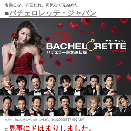
名乗るな」と言われ、何気なく見始めた
■
バチェロレッテ・ジャパン
出典：
https://news.mynavi.jp/article/20200317-997420/
見事にドはまりしました。
に