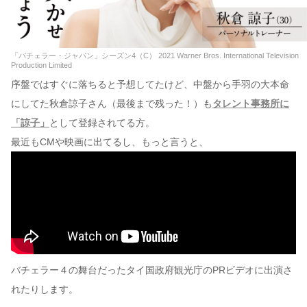
「バチェラー・ジャパン」シーズン4（C） 2021 Warner Bros. International Television
Production Limited
序盤ではすぐに落ちると予想してたけど、中盤から手羽の大本命
にしてた秋倉諒子さん（最後まで残った！）も
タレント事務所に
「諒子」
として登録されてる方。
最近もCMや映画に出てるし、もっと言うと、
バチェラー４の舞台だったタイ国政府観光庁のPRビデオに出演さ
れたりします。