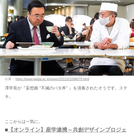
出典：
https://www.geidai.ac.jp/news/2021021098079.html
澤学長が『妄想曲 “不滅のバタ丼” 』を演奏されたそうです。ステ
キ。
ここからは一気に。
■
【オンライン】産学連携～共創デザインプロジェ