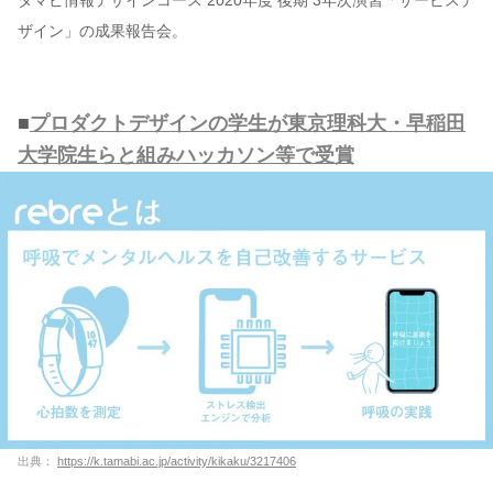
タマビ情報デザインコース 2020年度 後期 3年次演習「サービスデ
ザイン」の成果報告会。
■
プロダクトデザインの学生が東京理科大・早稲田
大学院生らと組みハッカソン等で受賞
出典：
https://k.tamabi.ac.jp/activity/kikaku/3217406