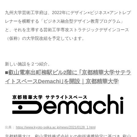
九州大学芸術工学府は、2022年にデザイン×ビジネス×アントレプ
レナーを横断する「ビジネス融合型デザイン教育プログラム」
と、それを主導する芸術工学専攻ストラテジックデザインコース
（仮称）の大学院改組を予定しています。
新しい施設を２つ紹介。
■
叡山電車出町柳駅ビル2階に ｢京都精華大学サテラ
イトスペースDemachi｣を開設｜京都精華大学
出典：
https://www.kyoto-seika.ac.jp/news/2021/0128_1.html
京都精華大は、叡山電鉄株式会社との包括連携協定に基づき､叡山