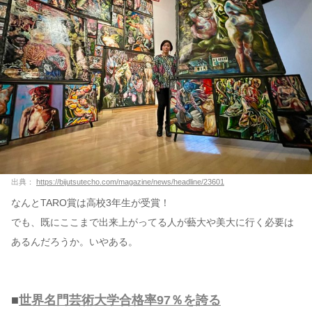
出典：
https://bijutsutecho.com/magazine/news/headline/23601
なんとTARO賞は高校3年生が受賞！
でも、既にここまで出来上がってる人が藝大や美大に行く必要は
あるんだろうか。いやある。
■
世界名門芸術大学合格率97％を誇る