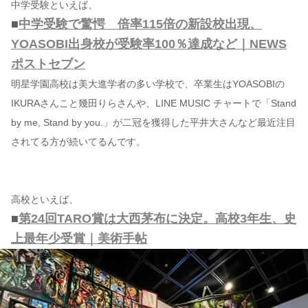
中学受験といえば、
■
中学受験で驚愕 倍率115倍の新設校出現、
YOASOBI出身校が受験率100％達成など｜NEWS
ポストセブン
明星学園高校は美大進学者の多い学校で、卒業生はYOASOBIの
IKURAさんこと幾田りらさんや、LINE MUSIC チャートで「Stand
by me, Stand by you.」が二冠を獲得した平井大さんなど最近注目
されてる方が続いてるんです。
高校といえば、
■
第24回TARO賞は大西茅布に決定。高校3年生、史
上最年少受賞｜美術手帖