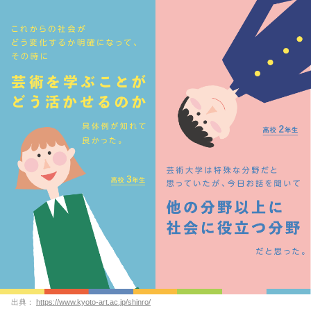
出典：
https://www.kyoto-art.ac.jp/shinro/