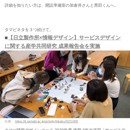
詳細を知りたい方は、開設準備室の加倉井さんと⿊⽥くんへ。
タマビネタを３つ続けて。
■
【日立製作所×情報デザイン】サービスデザイン
に関する産学共同研究 成果報告会を実施
出典：
https://k.tamabi.ac.jp/activity/kikaku/3221405