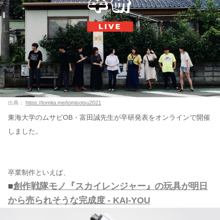
出典：
https://tomita.me/tomisotsu2021
東海大学のムサビOB・富田誠先生が卒研発表をオンラインで開催
しました。
卒業制作といえば、
■
創作戦隊モノ『スカイレンジャー』の玩具が明日
から売られそうな完成度 - KAI-YOU