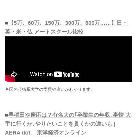
■
【5万、60万、150万、300万、600万……】日・
英・米・仏 アートスクール比較
各国の芸術系大学の学費や違いがわかります。
■
早稲田や慶応は？有名大の｢卒業生の年収｣事情 大
手に行くか､やりたいことを貫くかの違いも |
AERA dot. - 東洋経済オンライン