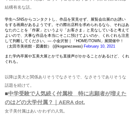
結構有名な話。
学生へSNSからコンタクトし、作品を実見せず、展覧会出展のお誘い
をする画廊があるようです。その際出店料を求められるなら、それはあ
なたのことを「作家」というより「お客さま」と見なしていると考えて
よいので、大事な作品を本当にそこに預けてよいのか、くれぐれも注意
して判断してください。— 小金沢智｜「HOME/TOWN」展開催中！
（太田市美術館・図書館） (@koganezawas)
February 10, 2021
また学内卒展や五美大展とかでも直接声がかかることがあるけど、くれ
ぐれも。
以降は美大と関係ありそうでなさそうで、なさそうでありそうな
話題を続けて。
■
中学受験で人気続く付属校 特に志願者が増えた
のはどの大学付属？｜AERA dot.
女子美付属はあいかわずの人気。