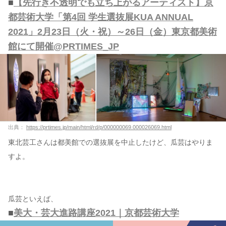
■
【先行き不透明でも立ち上がるアーティスト】京
都芸術大学「第4回 学生選抜展KUA ANNUAL
2021」2月23日（火・祝）～26日（金）東京都美術
館にて開催@PRTIMES_JP
出典：
https://prtimes.jp/main/html/rd/p/000000069.000026069.html
東北芸工さんは都美館での選抜展を中止したけど、瓜芸はやりま
すよ。
瓜芸といえば、
■
美大・芸大進路講座2021｜京都芸術大学