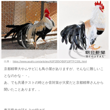
出典：
https://www.asahi.com/articles/ASP2B5QB0P10PTFC00L.html
京都精華大やムサビにも鳥小屋がありますが、そんなに難しいこ
となのかな・・。
あ、でも共通テストの時とか音対策が大変だと京都精華さんから
聞いたことあります。。
東京藝大の話を３つ続けて。