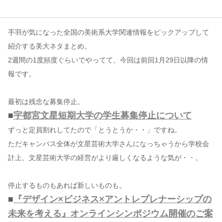
コンテンツ
手羽が気になった全国の美術系大学関連情報をピックアップして
このサイトについて
紹介する美大ネタまとめ。
運営会社
2週間の1度頻度ぐらいでやってて、今回は前回1月29日以降の情
お問い合わせ
報です。
最初は残念な募集停止。
■
宇都宮文星短期大学の学生募集停止について
ずっと定員割れしてたので「とうとうか・・」ですね。
ただキャンパス全体が文星芸術大学さんになっちゃうから学校会
計上、文星芸術大学の経営がより厳しくなるような気が・・。
停止するものもあれば新しいものも。
■
『デザイン×ビジネス×アントレプレナーシップの
未来を考える』オンラインシンポジウム開催のご案