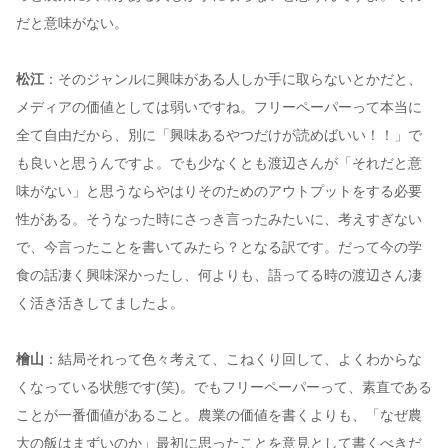
だと意味がない。
松江
：そのジャンルに興味がある人しか手に取らないとかだと、
メディアの価値としては弱いですね。フリーペーパーって本当に
全て自由だから、別に「興味あるやつだけが読めばいい！！」で
も良いと思うんですよ。でも少なくとも渡辺さんが「それだと意
味がない」と思うならやはりそのためのアウトプットをする必要
性がある。そうなった時にさっき言ったみたいに、考えすぎない
で、今言ったことを書いてみたら？となる訳です。だって今の学
食の話凄く興味深かったし、何よりも、語ってる時の渡辺さん凄
く活き活きしてましたよ。
檜山
：結局それって色々考えて、こねくり回して、よくわからな
くなっている状態です(笑)。でもフリーペーパーって、素直である
ことが一番価値があること。農業の価値を書くよりも、「なぜ農
大の飯はまずいのか」最初に思ったことを意見として書くべきだ