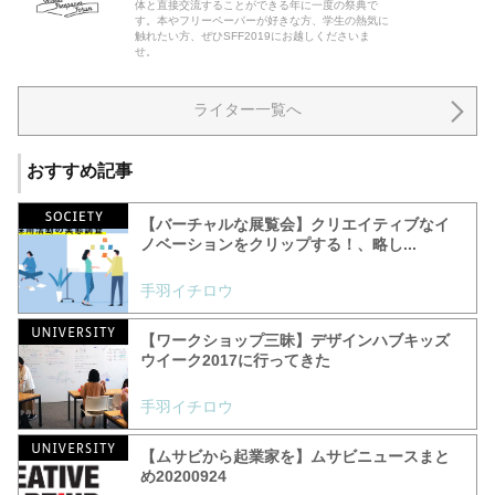
体と直接交流することができる年に一度の祭典で
す。本やフリーペーパーが好きな方、学生の熱気に
触れたい方、ぜひSFF2019にお越しくださいま
せ。
ライター一覧へ
おすすめ記事
【バーチャルな展覧会】クリエイティブなイ
ノベーションをクリップする！、略し...
手羽イチロウ
【ワークショップ三昧】デザインハブキッズ
ウイーク2017に行ってきた
手羽イチロウ
【ムサビから起業家を】ムサビニュースまと
め20200924