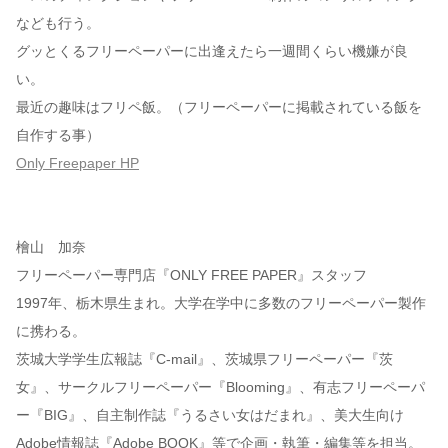
なども行う。
グッとくるフリーペーパーに出逢えたら一週間くらい機嫌が良
い。
最近の趣味はフリペ飯。（フリーペーパーに掲載されている飯を
自作する事）
Only Freepaper HP
檜山 加奈
フリーペーパー専門店『ONLY FREE PAPER』スタッフ
1997年、栃木県生まれ。大学在学中に多数のフリーペーパー製作
に携わる。
茨城大学学生広報誌『C-mail』、茨城県フリーペーパー『茨
女』、サークルフリーペーパー『Blooming』、有志フリーペーパ
ー『BIG』、自主制作誌『うるさい女はだまれ』、美大生向け
Adobe情報誌『Adobe BOOK』等で企画・執筆・編集等を担当。