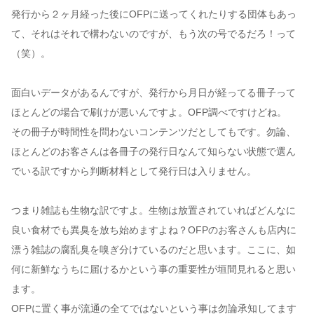
発行から２ヶ月経った後にOFPに送ってくれたりする団体もあっ
て、それはそれで構わないのですが、もう次の号でるだろ！って
（笑）。
面白いデータがあるんですが、発行から月日が経ってる冊子って
ほとんどの場合で刷けが悪いんですよ。OFP調べですけどね。
その冊子が時間性を問わないコンテンツだとしてもです。勿論、
ほとんどのお客さんは各冊子の発行日なんて知らない状態で選ん
でいる訳ですから判断材料として発行日は入りません。
つまり雑誌も生物な訳ですよ。生物は放置されていればどんなに
良い食材でも異臭を放ち始めますよね？OFPのお客さんも店内に
漂う雑誌の腐乱臭を嗅ぎ分けているのだと思います。ここに、如
何に新鮮なうちに届けるかという事の重要性が垣間見れると思い
ます。
OFPに置く事が流通の全てではないという事は勿論承知してます