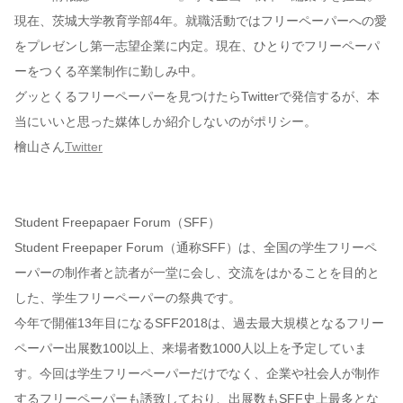
現在、茨城大学教育学部4年。就職活動ではフリーペーパーへの愛
をプレゼンし第一志望企業に内定。現在、ひとりでフリーペーパ
ーをつくる卒業制作に勤しみ中。
グッとくるフリーペーパーを見つけたらTwitterで発信するが、本
当にいいと思った媒体しか紹介しないのがポリシー。
檜山さん
Twitter
Student Freepapaer Forum（SFF）
Student Freepaper Forum（通称SFF）は、全国の学生フリーペ
ーパーの制作者と読者が一堂に会し、交流をはかることを目的と
した、学生フリーペーパーの祭典です。
今年で開催13年目になるSFF2018は、過去最大規模となるフリー
ペーパー出展数100以上、来場者数1000人以上を予定していま
す。今回は学生フリーペーパーだけでなく、企業や社会人が制作
するフリーペーパーも誘致しており、出展数もSFF史上最多とな