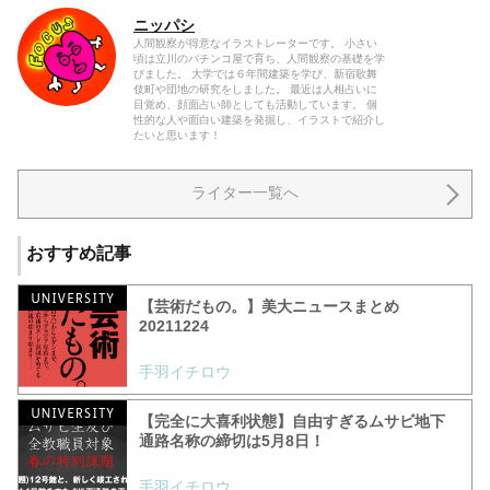
ニッパシ
人間観察が得意なイラストレーターです。 小さい
頃は立川のパチンコ屋で育ち、人間観察の基礎を学
びました。 大学では６年間建築を学び、新宿歌舞
伎町や団地の研究をしました。 最近は人相占いに
目覚め、顔面占い師としても活動しています。 個
性的な人や面白い建築を発掘し、イラストで紹介し
たいと思います！
ライター一覧へ
おすすめ記事
【芸術だもの。】美大ニュースまとめ
20211224
手羽イチロウ
【完全に大喜利状態】自由すぎるムサビ地下
通路名称の締切は5月8日！
手羽イチロウ