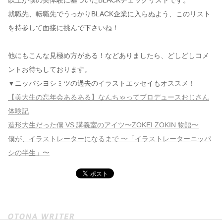
以上が僕の実体験に基づいたBLACKチェックリストです。
就職先、転職先でうっかりBLACK企業に入らぬよう、このリスト
を持参して面接に挑んで下さいね！
他にもこんな見極め方がある！などありましたら、どしどしコメ
ントお待ちしております。
▼ニッパシヨシミツの過去のイラストエッセイもオススメ！
【美大生の忘年会あるある】なんちゃってプロデュースおじさん
体験記
造形大生だった僕 VS 講義室のアイツ〜ZOKEI ZOKIN 物語〜
僕が、イラストレーターになるまで 〜「イラストレーターニッパ
シの半生」〜