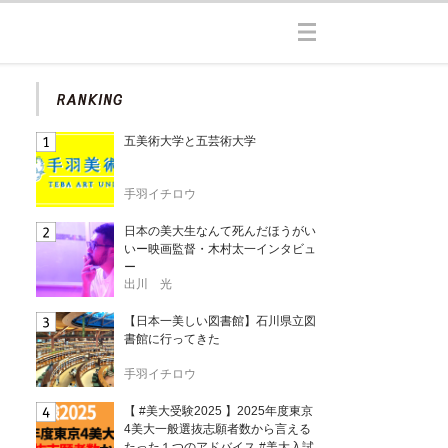
五美術大学と五芸術大学
手羽イチロウ
日本の美大生なんて死んだほうがい
いー映画監督・木村太一インタビュ
ー
出川 光
【日本一美しい図書館】石川県立図
書館に行ってきた
手羽イチロウ
【 #美大受験2025 】2025年度東京
4美大一般選抜志願者数から言える
たった１つのアドバイス #美大入試