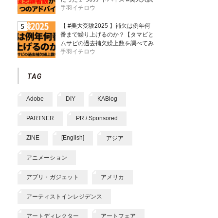
手羽イチロウ
【 #美大受験2025 】補欠は例年何
番まで繰り上げるのか？【タマビと
ムサビの過去補欠繰上数を調べてみ
手羽イチロウ
た】
Adobe
DIY
KABlog
PARTNER
PR / Sponsored
ZINE
[English]
アジア
アニメーション
アプリ・ガジェット
アメリカ
アーティストインレジデンス
アートディレクター
アートフェア