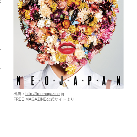
最
、
ー
今
出典：
http://freemagazine.jp
FREE MAGAZINE公式サイトより