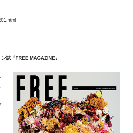
201.html
『FREE MAGAZINE』
る
も
イ
ガ