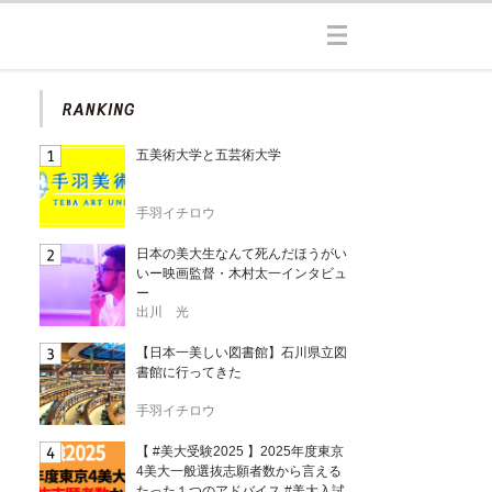
五美術大学と五芸術大学
手羽イチロウ
日本の美大生なんて死んだほうがい
いー映画監督・木村太一インタビュ
ー
出川 光
【日本一美しい図書館】石川県立図
書館に行ってきた
手羽イチロウ
【 #美大受験2025 】2025年度東京
4美大一般選抜志願者数から言える
たった１つのアドバイス #美大入試