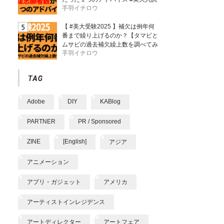
手羽イチロウ
【 #美大受験2025 】補欠は例年何
番まで繰り上げるのか？【タマビと
ムサビの過去補欠繰上数を調べてみ
手羽イチロウ
た】
Adobe
DIY
KABlog
PARTNER
PR / Sponsored
ZINE
[English]
アジア
アニメーション
アプリ・ガジェット
アメリカ
アーティストインレジデンス
アートディレクター
アートフェア