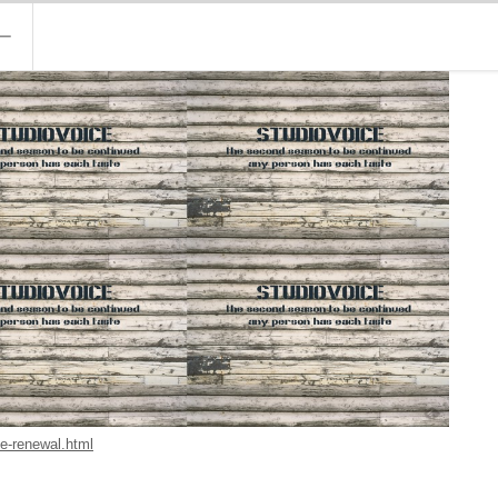
ー
e-renewal.html