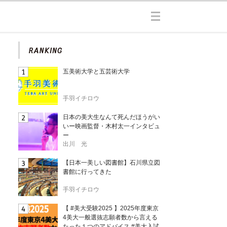
五美術大学と五芸術大学
手羽イチロウ
日本の美大生なんて死んだほうがい
いー映画監督・木村太一インタビュ
ー
出川 光
【日本一美しい図書館】石川県立図
書館に行ってきた
手羽イチロウ
【 #美大受験2025 】2025年度東京
4美大一般選抜志願者数から言える
たった１つのアドバイス #美大入試