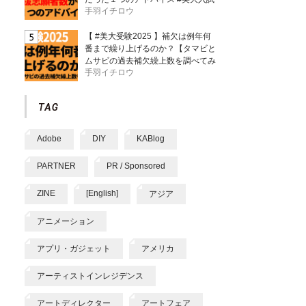
手羽イチロウ
【 #美大受験2025 】補欠は例年何
番まで繰り上げるのか？【タマビと
ムサビの過去補欠繰上数を調べてみ
手羽イチロウ
た】
Adobe
DIY
KABlog
PARTNER
PR / Sponsored
ZINE
[English]
アジア
アニメーション
アプリ・ガジェット
アメリカ
アーティストインレジデンス
アートディレクター
アートフェア