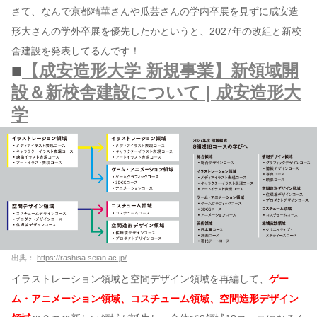
さて、なんで京都精華さんや瓜芸さんの学内卒展を見ずに成安造
形大さんの学外卒展を優先したかというと、2027年の改組と新校
舎建設を発表してるんです！
■
【成安造形大学 新規事業】新領域開
設＆新校舎建設について | 成安造形大
学
出典：
https://rashisa.seian.ac.jp/
イラストレーション領域と空間デザイン領域を再編して、
ゲー
ム・アニメーション領域、コスチューム領域、空間造形デザイン