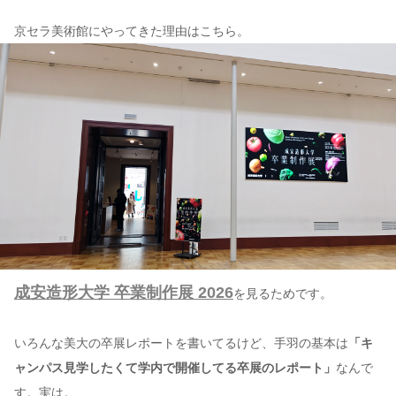
京セラ美術館にやってきた理由はこちら。
成安造形大学 卒業制作展 2026
を見るためです。
いろんな美大の卒展レポートを書いてるけど、手羽の基本は
「キ
ャンパス見学したくて学内で開催してる卒展のレポート」
なんで
す。実は。