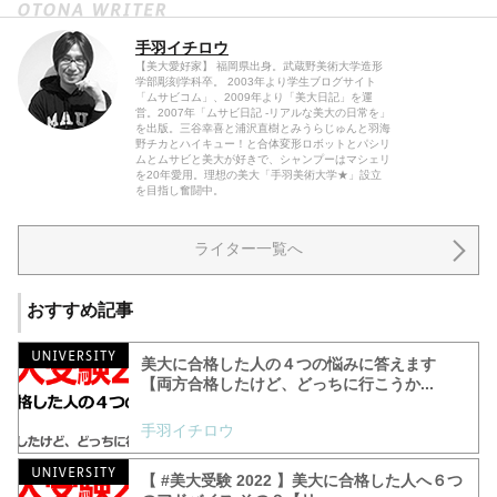
手羽イチロウ
【美大愛好家】 福岡県出身。武蔵野美術大学造形
学部彫刻学科卒。 2003年より学生ブログサイト
「ムサビコム」、2009年より「美大日記」を運
営。2007年「ムサビ日記 -リアルな美大の日常を」
を出版。三谷幸喜と浦沢直樹とみうらじゅんと羽海
野チカとハイキュー！と合体変形ロボットとパシリ
ムとムサビと美大が好きで、シャンプーはマシェリ
を20年愛用。理想の美大「手羽美術大学★」設立
を目指し奮闘中。
ライター一覧へ
おすすめ記事
美大に合格した人の４つの悩みに答えます
【両方合格したけど、どっちに行こうか...
手羽イチロウ
【 #美大受験 2022 】美大に合格した人へ６つ