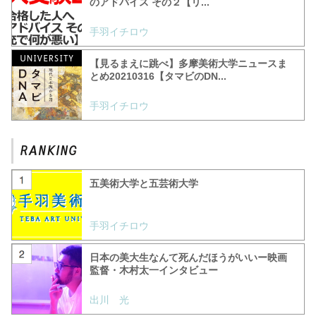
のアドバイス その２【リ...
手羽イチロウ
【見るまえに跳べ】多摩美術大学ニュースま
とめ20210316【タマビのDN...
手羽イチロウ
五美術大学と五芸術大学
手羽イチロウ
日本の美大生なんて死んだほうがいいー映画
監督・木村太一インタビュー
出川 光