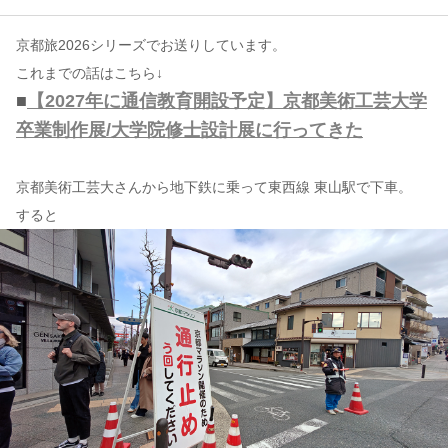
京都旅2026シリーズでお送りしています。
コンテンツ
これまでの話はこちら↓
このサイトについて
■
【2027年に通信教育開設予定】京都美術工芸大学
運営会社
卒業制作展/大学院修士設計展に行ってきた
お問い合わせ
京都美術工芸大さんから地下鉄に乗って東西線 東山駅で下車。
すると