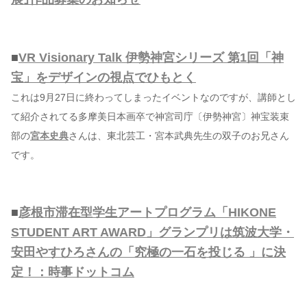
■
VR Visionary Talk 伊勢神宮シリーズ 第1回「神
宝」をデザインの視点でひもとく
これは9月27日に終わってしまったイベントなのですが、講師とし
て紹介されてる多摩美日本画卒で神宮司庁〔伊勢神宮〕神宝装束
部の
宮本史典
さんは、東北芸工・宮本武典先生の双子のお兄さん
です。
■
彦根市滞在型学生アートプログラム「HIKONE
STUDENT ART AWARD」グランプリは筑波大学・
安田やすひろさんの「究極の一石を投じる 」に決
定！：時事ドットコム