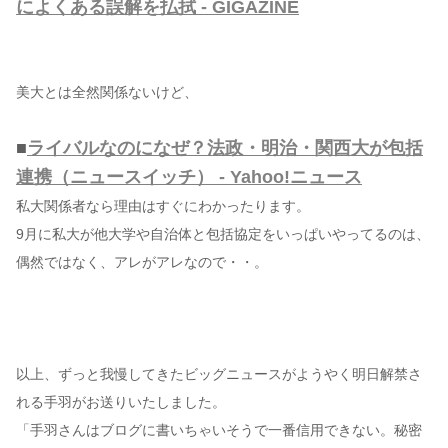
によくある誤解を払拭 - GIGAZINE
美大とは全然関係ないけど、
■
ライバルなのになぜ？法政・明治・関西大が包括
連携（ニュースイッチ） - Yahoo!ニュース
私大関係者なら理由はすぐにわかったります。
9月に私大が他大学や自治体と包括協定をいっぱいやってるのは、
偶然ではなく、アレがアレなので・・。
以上、ずっと我慢してきたビッグニュースがようやく明日解禁さ
れる手羽がお送りいたしました。
「手羽さんはブログに書いちゃいそうで一番信用できない。秘密