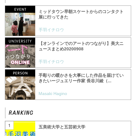
ミッドタウン早朝スケートからのコンタクト
展に行ってきた
手羽イチロウ
【オンラインでのアートのつながり】美大ニ
ュースまとめ20200908
手羽イチロウ
手彫りの暖かさを大事にした作品を届けてい
きたいージュエリー作家 長谷川綾（...
Masaki Hagino
五美術大学と五芸術大学