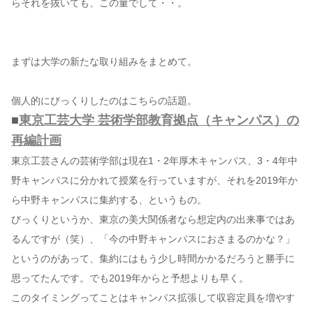
らそれを抜いても、この量でして・・。
コンテンツ
このサイトについて
まずは大学の新たな取り組みをまとめて。
運営会社
個人的にびっくりしたのはこちらの話題。
お問い合わせ
■
東京工芸大学 芸術学部教育拠点（キャンパス）の
再編計画
東京工芸さんの芸術学部は現在1・2年厚木キャンパス、3・4年中
野キャンパスに分かれて授業を行っていますが、それを2019年か
ら中野キャンパスに集約する、というもの。
びっくりというか、東京の美大関係者なら想定内の出来事ではあ
るんですが（笑）、「今の中野キャンパスにおさまるのかな？」
というのがあって、集約にはもう少し時間かかるだろうと勝手に
思ってたんです。でも2019年からと予想よりも早く。
このタイミングってことはキャンパス拡張して収容定員を増やす