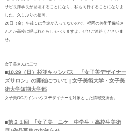
サビ長澤学長が登壇することになり、私も同行することになりま
した。久しぶりの福岡。
20日（金）午後１は予定が入ってないので、福岡の美術予備校さ
んとか高校に呼ばれたらしゃべりますよ。ぜひご連絡くださいま
せ。
女子美さんは二つ
■
10.29（日）杉並キャンパス 「女子美デザイナー
ズサロン」の開催について | 女子美術大学・女子美
術大学短期大学部
女子美OGのインハウスデザイナーを対象とした情報交換会。
■
第２１回 ｢女子美 ニケ 中学生・高校生美術
展｣作品募集のお知らせ