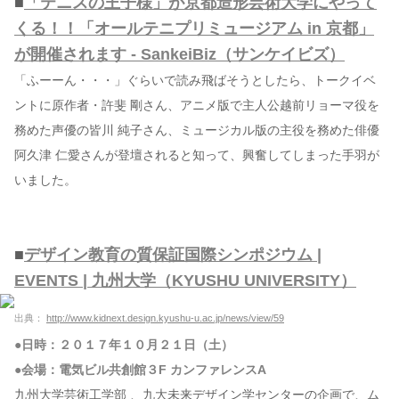
■
「テニスの王子様」が京都造形芸術大学にやって
くる！！「オールテニプリミュージアム in 京都」
が開催されます - SankeiBiz（サンケイビズ）
「ふーーん・・・」ぐらいで読み飛ばそうとしたら、トークイベ
ントに原作者・許斐 剛さん、アニメ版で主人公越前リョーマ役を
務めた声優の皆川 純子さん、ミュージカル版の主役を務めた俳優
阿久津 仁愛さんが登壇されると知って、興奮してしまった手羽が
いました。
■
デザイン教育の質保証国際シンポジウム |
EVENTS | 九州大学（KYUSHU UNIVERSITY）
出典：
http://www.kidnext.design.kyushu-u.ac.jp/news/view/59
●日時：２０１７年１０月２１日（土）
●会場：電気ビル共創館３F カンファレンスA
九州大学芸術工学部 、九大未来デザイン学センターの企画で、ム