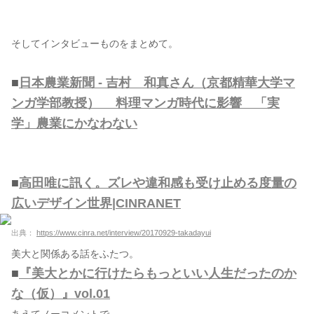
そしてインタビューものをまとめて。
■
日本農業新聞 - 吉村 和真さん（京都精華大学マ
ンガ学部教授） 料理マンガ時代に影響 「実
学」農業にかなわない
■
高田唯に訊く。ズレや違和感も受け止める度量の
広いデザイン世界|CINRANET
出典：
https://www.cinra.net/interview/20170929-takadayui
美大と関係ある話をふたつ。
■
『美大とかに行けたらもっといい人生だったのか
な（仮）』vol.01