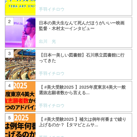
手羽イチロウ
日本の美大生なんて死んだほうがいいー映画
監督・木村太一インタビュー
出川 光
【日本一美しい図書館】石川県立図書館に行
ってきた
手羽イチロウ
【 #美大受験2025 】2025年度東京4美大一般
選抜志願者数から言える...
手羽イチロウ
【 #美大受験2025 】補欠は例年何番まで繰り
上げるのか？【タマビとムサ...