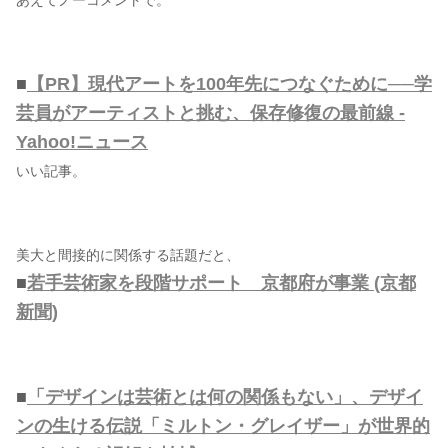
あえてノーコメントで。
■
【PR】現代アートを100年先につなぐために──学
芸員がアーティストと挑む、保存修復の最前線 -
Yahoo!ニュース
いい記事。
美大と間接的に関係する話題だと、
■
若手芸術家を段階サポート 京都府が事業 (京都
新聞)
■
「デザインは芸術とは何の関係もない」、デザイ
ンの生ける伝説「ミルトン・グレイザー」が世界的