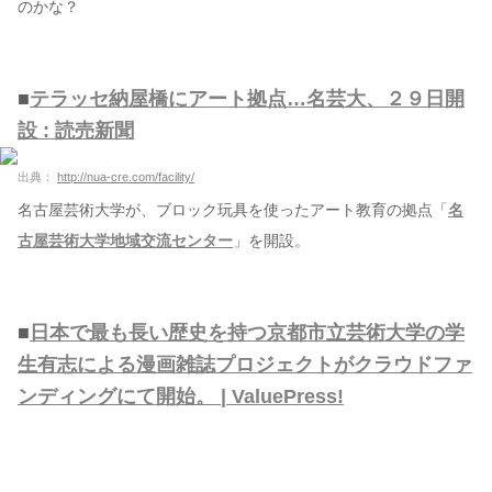
のかな？
■
テラッセ納屋橋にアート拠点…名芸大、２９日開
設 : 読売新聞
出典：
http://nua-cre.com/facility/
名古屋芸術大学が、ブロック玩具を使ったアート教育の拠点「
名
古屋芸術大学地域交流センター
」を開設。
■
日本で最も長い歴史を持つ京都市立芸術大学の学
生有志による漫画雑誌プロジェクトがクラウドファ
ンディングにて開始。 | ValuePress!