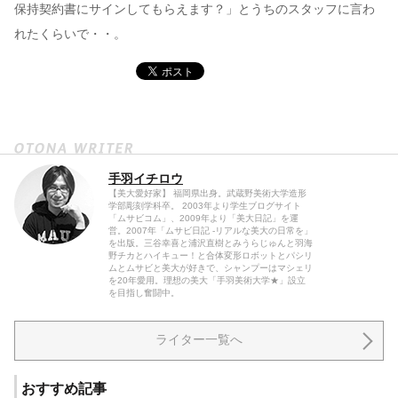
保持契約書にサインしてもらえます？」とうちのスタッフに言わ
れたくらいで・・。
手羽イチロウ
【美大愛好家】 福岡県出身。武蔵野美術大学造形
学部彫刻学科卒。 2003年より学生ブログサイト
「ムサビコム」、2009年より「美大日記」を運
営。2007年「ムサビ日記 -リアルな美大の日常を」
を出版。三谷幸喜と浦沢直樹とみうらじゅんと羽海
野チカとハイキュー！と合体変形ロボットとパシリ
ムとムサビと美大が好きで、シャンプーはマシェリ
を20年愛用。理想の美大「手羽美術大学★」設立
を目指し奮闘中。
ライター一覧へ
おすすめ記事