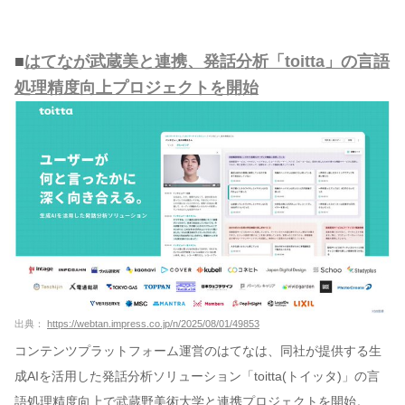
■
はてなが武蔵美と連携、発話分析「toitta」の言語
処理精度向上プロジェクトを開始
出典：
https://webtan.impress.co.jp/n/2025/08/01/49853
コンテンツプラットフォーム運営のはてなは、同社が提供する生
成AIを活用した発話分析ソリューション「toitta(トイッタ)」の言
語処理精度向上で武蔵野美術大学と連携プロジェクトを開始。