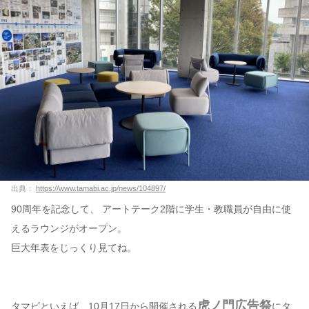
出典：
https://www.tamabi.ac.jp/news/104897/
90周年を記念して、 アートテーク2階に学生・教職員が自由に使
えるラウンジがオープン。
巨大年表をじっくり見てね。
虎ノ門広告祭
タマビといえば、10月17日から開催される
にタ