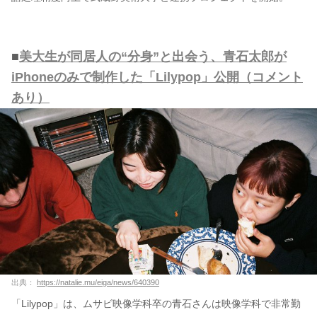
■
美大生が同居人の“分身”と出会う、青石太郎が
iPhoneのみで制作した「Lilypop」公開（コメント
あり）
出典：
https://natalie.mu/eiga/news/640390
「Lilypop」は、ムサビ映像学科卒の青石さんは映像学科で非常勤