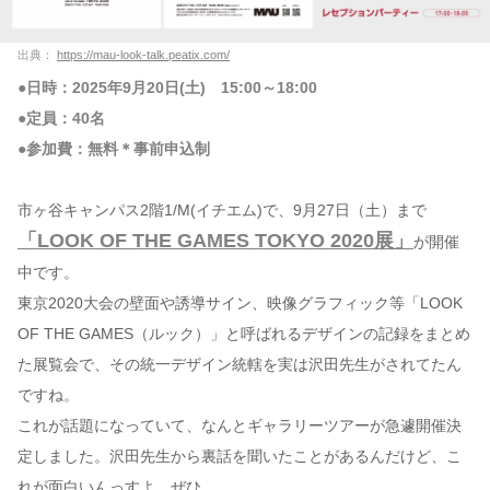
出典：
https://mau-look-talk.peatix.com/
●日時：2025年9月20日(土) 15:00～18:00
●定員：40名
●参加費：無料＊事前申込制
市ヶ谷キャンパス2階1/M(イチエム)で、9月27日（土）まで
「LOOK OF THE GAMES TOKYO 2020展」
が開催
中です。
東京2020大会の壁面や誘導サイン、映像グラフィック等「LOOK
OF THE GAMES（ルック）」と呼ばれるデザインの記録をまとめ
た展覧会で、その統一デザイン統轄を実は沢田先生がされてたん
ですね。
これが話題になっていて、なんとギャラリーツアーが急遽開催決
定しました。沢田先生から裏話を聞いたことがあるんだけど、こ
れが面白いんっすよ。ぜひ。