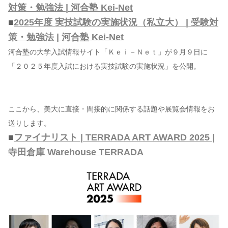
対策・勉強法 | 河合塾 Kei-Net
■
2025年度 実技試験の実施状況（私立大） | 受験対
策・勉強法 | 河合塾 Kei-Net
河合塾の大学入試情報サイト「Ｋｅｉ－Ｎｅｔ」が９月９日に
「２０２５年度入試における実技試験の実施状況」を公開。
ここから、美大に直接・間接的に関係する話題や展覧会情報をお
送りします。
■
ファイナリスト | TERRADA ART AWARD 2025 |
寺田倉庫 Warehouse TERRADA