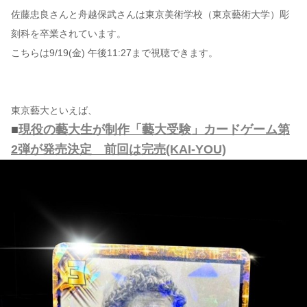
佐藤忠良さんと舟越保武さんは東京美術学校（東京藝術大学）彫
刻科を卒業されています。
こちらは9/19(金) 午後11:27まで視聴できます。
東京藝大といえば、
■
現役の藝大生が制作「藝大受験」カードゲーム第
2弾が発売決定 前回は完売(KAI-YOU)