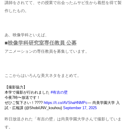
講師をされてて、その授業で出会ったムサビ生から着想を得て製
作したもの。
あ、映像学科といえば、
■
映像学科研究室専任教員 公募
アニメーションの専任教員を募集しています。
ここからはいろんな美大ネタをまとめて。
【撮影協力】
本学で撮影が行われました
#有吉の壁
今夜7時〜放送です！
ぜひご覧下さい！????
https://t.co/AVShaHNMPc
— 尚美学園大学 入
試・広報課 (@ShobiUNV_kouhou)
September 17, 2025
昨日放送された「有吉の壁」は尚美学園大学さんで撮影していま
す。