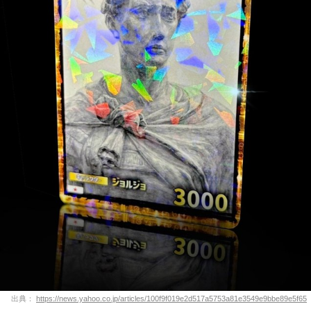
出典：
https://news.yahoo.co.jp/articles/100f9f019e2d517a5753a81e3549e9bbe89e5f65