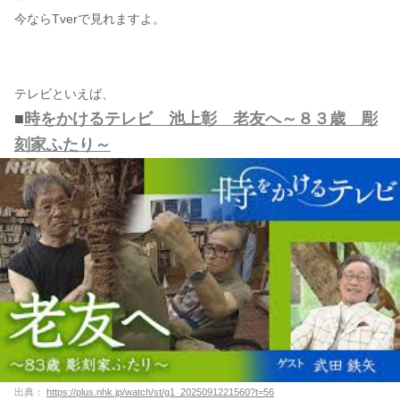
今ならTverで見れますよ。
テレビといえば、
■
時をかけるテレビ 池上彰 老友へ～８３歳 彫
刻家ふたり～
出典：
https://plus.nhk.jp/watch/st/g1_2025091221560?t=56