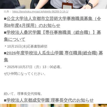
出典：
https://tenshoku.mynavi.jp/jobinfo-96289-3-14-1/
■
公立大学法人京都市立芸術大学事務職員募集（令
和8年度4月採用）のお知らせ
■
学校法人桑沢学園【専任事務職員（総合職）】募
集について
＊10月15日(水)応募書類締切
■
2026年度学校法人瓜生山学園 専任職員(総合職) 募
集
＊2025年10月27日（月）13：00必着。
ぜひ仲間になってください。
続いて、理事長交代情報。
■
学校法人京都成安学園 理事長交代のお知らせ