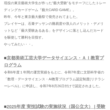
現役の東京藝術大学生が作った“藝大受験”をモチーフにしたトレー
ディングカードゲーム『藝大CARD GAME』。
昨年、今年と東京藝大藝祭で発売されてました。
プレイヤーは、石膏デッサンの難易度や浪人のメリット・デメリ
ットなど「藝大受験あるある」をデザインに落とし込んだカード
を駆使して勝利を目指す。
やってみたい・・。
■
京都美術工芸大学データサイエンス・ＡＩ教育プ
ログラム
令和6年度１年間の運営実績をもとに、令和7年度に文部科学省の
「数理・データサイエンス・AI教育プログラム認定制度(リテラシ
ーレベル)」に申請し、令和7年8月26日付けで認定されました。
■
2025年度 実技試験の実施状況（国公立大） | 受験