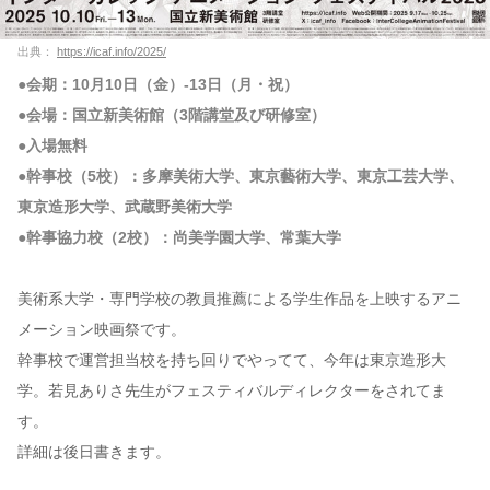
出典：
https://icaf.info/2025/
●会期：10月10日（金）-13日（月・祝）
●会場：国立新美術館（3階講堂及び研修室）
●入場無料
●幹事校（5校）：多摩美術大学、東京藝術大学、東京工芸大学、
東京造形大学、武蔵野美術大学
●幹事協力校（2校）：尚美学園大学、常葉大学
美術系大学・専門学校の教員推薦による学生作品を上映するアニ
メーション映画祭です。
幹事校で運営担当校を持ち回りでやってて、今年は東京造形大
学。若見ありさ先生がフェスティバルディレクターをされてま
す。
詳細は後日書きます。