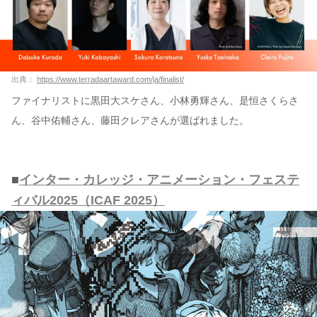
出典：
https://www.terradaartaward.com/ja/finalist/
ファイナリストに黒田大スケさん、小林勇輝さん、是恒さくらさ
ん、谷中佑輔さん、藤田クレアさんが選ばれました。
■
インター・カレッジ・アニメーション・フェステ
ィバル2025（ICAF 2025）