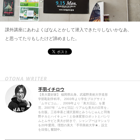
課外講座にあわよくばなんとかして潜入できたりしないかなあ、
と思ってたりもしたけど諦めました。
手羽イチロウ
【美大愛好家】 福岡県出身。武蔵野美術大学造形
学部彫刻学科卒。 2003年より学生ブログサイト
「ムサビコム」、2009年より「美大日記」を運
営。2007年「ムサビ日記 -リアルな美大の日常を」
を出版。三谷幸喜と浦沢直樹とみうらじゅんと羽海
野チカとハイキュー！と合体変形ロボットとパシリ
ムとムサビと美大が好きで、シャンプーはマシェリ
を20年愛用。理想の美大「手羽美術大学★」設立
を目指し奮闘中。