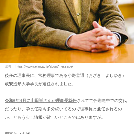
出典：
https://www.seian.ac.jp/about/message/
後任の理事長に、常務理事である小嵜善通（おざき よしゆき）
成安造形大学学長が選任されました。
令和6年4月に山田崇さんが理事長就任
されてて任期途中での交代
だったり、学長任期も多分続いてるので理事長と兼任されるの
か、ともう少し情報が欲しいところではありますが。