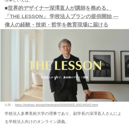
理事といえば、
■
世界的デザイナー深澤直人が講師を務める、
「THE LESSON」 学校法人プランの提供開始 —
偉人の経験・技術・哲学を教育現場に届ける
出典：
https://prtimes.jp/main/html/rd/p/000000005.000149343.html
学校法人多摩美術大学の理事であり、副学長の深澤直人さんによ
る学校法人向けのオンライン講義。