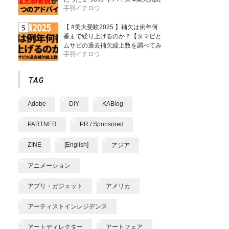
手羽イチロウ
【 #美大受験2025 】補欠は例年何
番まで繰り上げるのか？【タマビと
ムサビの過去補欠繰上数を調べてみ
手羽イチロウ
た】
Adobe
DIY
KABlog
PARTNER
PR / Sponsored
ZINE
[English]
アジア
アニメーション
アプリ・ガジェット
アメリカ
アーティストインレジデンス
アートディレクター
アートフェア