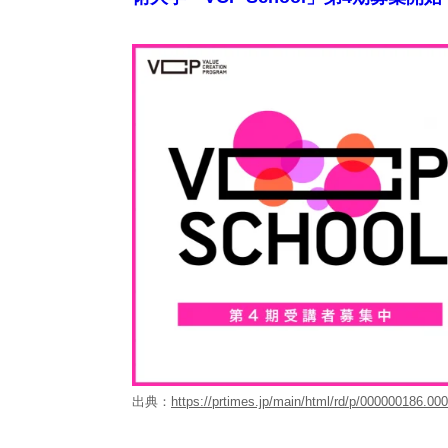
出典：
https://prtimes.jp/main/html/rd/p/000000186.00