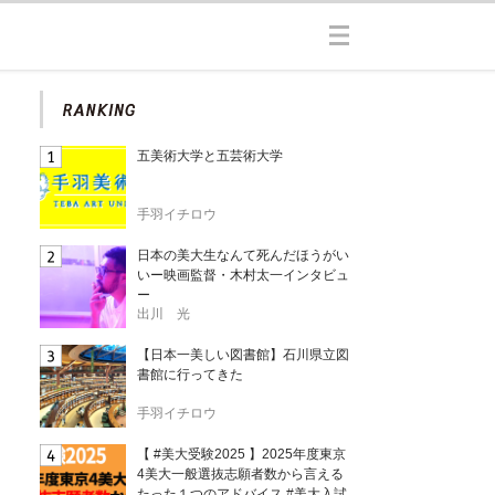
五美術大学と五芸術大学
手羽イチロウ
日本の美大生なんて死んだほうがい
いー映画監督・木村太一インタビュ
ー
出川 光
【日本一美しい図書館】石川県立図
書館に行ってきた
手羽イチロウ
【 #美大受験2025 】2025年度東京
4美大一般選抜志願者数から言える
たった１つのアドバイス #美大入試