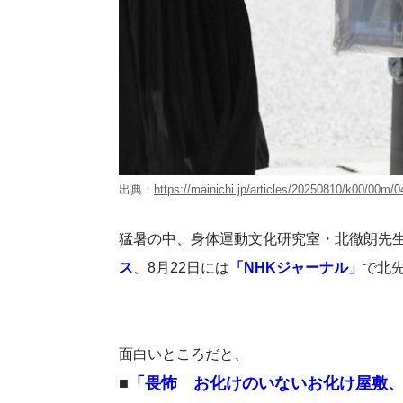
出典：
https://mainichi.jp/articles/20250810/k00/00m/
猛暑の中、身体運動文化研究室・北徹朗先生
ス
、8月22日には
「NHKジャーナル」
で北
面白いところだと、
■
「畏怖 お化けのいないお化け屋敷、