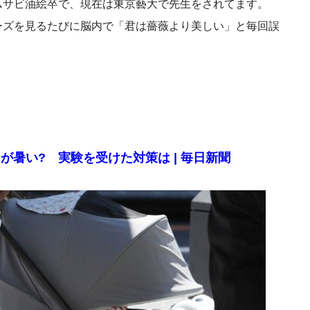
ムサビ油絵卒で、現在は東京藝大で先生をされてます。
ーズを見るたびに脳内で「君は薔薇より美しい」と毎回誤
暑い? 実験を受けた対策は | 毎日新聞