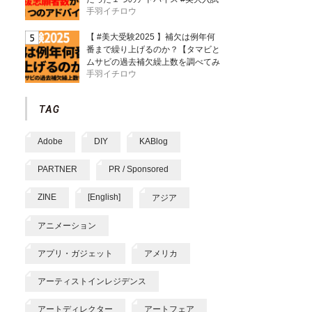
手羽イチロウ
【 #美大受験2025 】補欠は例年何
番まで繰り上げるのか？【タマビと
ムサビの過去補欠繰上数を調べてみ
手羽イチロウ
た】
Adobe
DIY
KABlog
PARTNER
PR / Sponsored
ZINE
[English]
アジア
アニメーション
アプリ・ガジェット
アメリカ
アーティストインレジデンス
アートディレクター
アートフェア