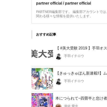
partner official / partner official
PARTNER編集部です。 編集部アカウントで
関わる様々な情報を提供いたします。
おすすめ記事
【 #美大受験 2019 】手
手羽イチロウ
【きゅっきゅぽん新連載!!】ムサ
手羽イチロウ
本につられて~四畳半と怠け者
遊佐 愛生