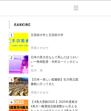
五美術大学と五芸術大学
手羽イチロウ
日本の美大生なんて死んだほうがい
いー映画監督・木村太一インタビュ
ー
出川 光
【日本一美しい図書館】石川県立図
書館に行ってきた
手羽イチロウ
【 #美大受験2025 】2025年度東京
4美大一般選抜志願者数から言える
たった１つのアドバイス #美大入試