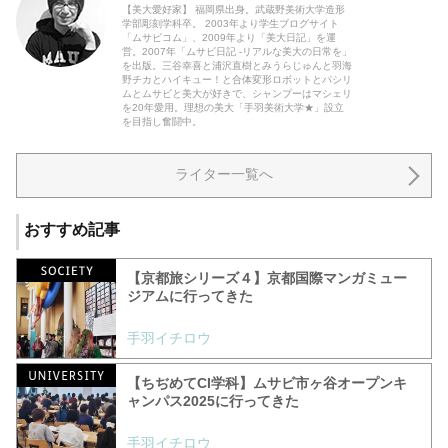
【美大愛好家】 福岡県出身。武蔵野美術大学造形
学部彫刻学科卒。 2003年より学生ブログサイト
「ムサビコム」、2009年より「美大日記」を運
営。2007年「ムサビ日記 -リアルな美大の日常を」
を出版。三谷幸喜と浦沢直樹とみうらじゅんと羽海
野チカとハイキュー！と合体変形ロボットとパシリ
ムとムサビと美大が好きで、シャンプーはマシェリ
を20年愛用。理想の美大「手羽美術大学★」設立
を目指し奮闘中。
ライター一覧へ
おすすめ記事
【京都旅シリーズ４】京都国際マンガミュー
ジアムに行ってきた
手羽イチロウ
【ちぢめてCI学科】ムサビ市ヶ谷オープンキ
ャンパス2025に行ってきた
手羽イチロウ