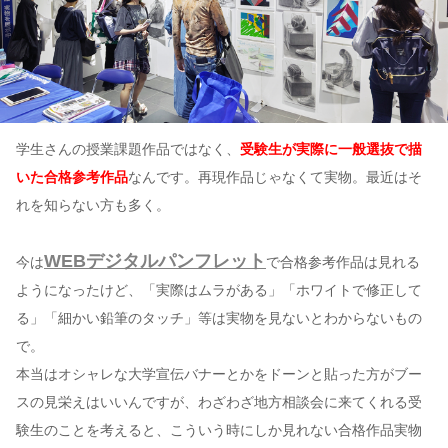
学生さんの授業課題作品ではなく、
受験生が実際に一般選抜で描
いた合格参考作品
なんです。再現作品じゃなくて実物。最近はそ
れを知らない方も多く。
WEBデジタルパンフレット
今は
で合格参考作品は見れる
ようになったけど、「実際はムラがある」「ホワイトで修正して
る」「細かい鉛筆のタッチ」等は実物を見ないとわからないもの
で。
本当はオシャレな大学宣伝バナーとかをドーンと貼った方がブー
スの見栄えはいいんですが、わざわざ地方相談会に来てくれる受
験生のことを考えると、こういう時にしか見れない合格作品実物