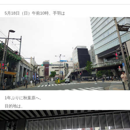
5月18日（日）午前10時、手羽は
コンテンツ
このサイトについて
運営会社
お問い合わせ
1年ぶりに秋葉原へ。
目的地は、