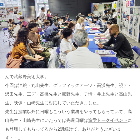
んで武蔵野美術大学。
今回は油絵・丸山先生、グラフィックアーツ・高浜先生、視デ・
沢田先生、工デ・高橋先生と熊野先生、デ情・井上先生と高山先
生、映像・山崎先生に対応していただきました。
先生は授業以外に日曜もこういう業務をやってもらっていて、高
山先生・山崎先生にいたっては先週日曜は
進学トークイベント
に
も登壇してもらってるから2週続けて。ありがとうございま
す・・。