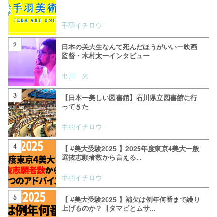
手羽イチロウ
日本の美大生なんて死んだほうがいいー映画
監督・木村太一インタビュー
出川 光
【日本一美しい図書館】石川県立図書館に行
ってきた
手羽イチロウ
【 #美大受験2025 】2025年度東京4美大一般
選抜志願者数から言える...
手羽イチロウ
【 #美大受験2025 】補欠は例年何番まで繰り
上げるのか？【タマビとムサ...