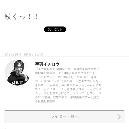
続くっ！！
手羽イチロウ
【美大愛好家】 福岡県出身。武蔵野美術大学造形
学部彫刻学科卒。 2003年より学生ブログサイト
「ムサビコム」、2009年より「美大日記」を運
営。2007年「ムサビ日記 -リアルな美大の日常を」
を出版。三谷幸喜と浦沢直樹とみうらじゅんと羽海
野チカとハイキュー！と合体変形ロボットとパシリ
ムとムサビと美大が好きで、シャンプーはマシェリ
を20年愛用。理想の美大「手羽美術大学★」設立
を目指し奮闘中。
ライター一覧へ