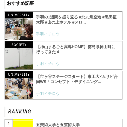
おすすめ記事
手羽の1週間を振り返る #北九州空港 #黒田征
太郎 #山の上ホテル #スロ...
手羽イチロウ
【神山まるごと高専HOME】徳島県神山町に
行ってきた４
手羽イチロウ
【市ヶ谷ステージスタート】東工大×ムサビ合
同WS「コンセプト・デザイニング...
手羽イチロウ
五美術大学と五芸術大学