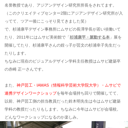
名誉教授であり、アジアンデザイン研究所所長をされてます。
（このクリエイティブセンター2階にアジアンデザイン研究所が入
ってて、ツアー後にこっそり見てきました笑）
で、杉浦康平デザイン事務所にムサビの長澤学長が若い頃働いて
たり、2011年にはムサビ美術館で「
杉浦康平・脈動する本
」展を
開催してたり、杉浦康平さんの姪っ子が芸文の杉浦幸子先生だっ
たりします。
ちなみに現在のビジュアルデザイン学科主任教授はムサビ建築卒
の赤崎 正一さんです。
また、
神戸芸工・IAMAS（情報科学芸術大学院大学）・ムサビで
連携デザインワークショップ
を毎年会場持ち回りで開催してて、
以前、神戸芸工側の担当教員だった鈴木明先生は今はムサビ建築
学科の教授だったりもします。ちなみに今年はムサビが会場校。
どんなワークショップになるのか楽しみ。