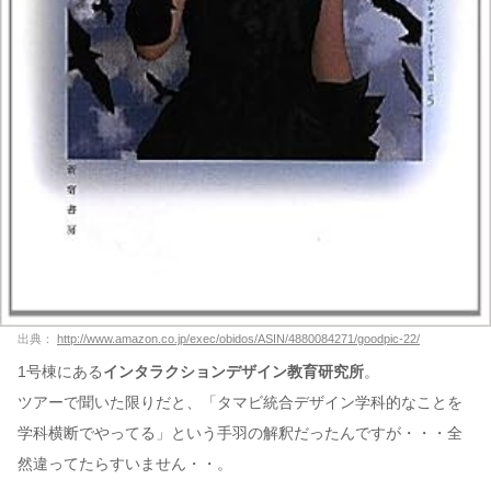
出典：
http://www.amazon.co.jp/exec/obidos/ASIN/4880084271/goodpic-22/
1号棟にある
インタラクションデザイン教育研究所
。
ツアーで聞いた限りだと、「タマビ統合デザイン学科的なことを
学科横断でやってる」という手羽の解釈だったんですが・・・全
然違ってたらすいません・・。