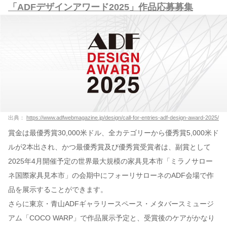
「ADFデザインアワード2025」作品応募募集
出典：
https://www.adfwebmagazine.jp/design/call-for-entries-adf-design-award-2025/
賞金は最優秀賞30,000米ドル、全カテゴリーから優秀賞5,000米ド
ルが2本出され、かつ最優秀賞及び優秀賞受賞者は、副賞として
2025年4月開催予定の世界最大規模の家具見本市「ミラノサロー
ネ国際家具見本市」の会期中にフォーリサローネのADF会場で作
品を展示することができます。
さらに東京・青山ADFギャラリースペース・メタバースミュージ
アム「COCO WARP」で作品展示予定と、受賞後のケアがかなり