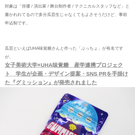
対象は「俳優 / 演出家 / 舞台制作者 / テクニカルスタッフなど」と
書かれれてるので多分瓜芸生じゃなくてもよさそうだけど、事前
申込制です。
瓜芸といえばUHA味覚糖さんと作った「ぷっちょ」が有名です
が、
女子美術大学×UHA味覚糖 産学連携プロジェク
ト 学生が企画・デザイン提案・SNS PRを手掛け
た『グミッション』が発売されました