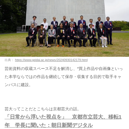
出典：
https://www.geidai.ac.jp/news/20240930142179.html
芸術資料の収蔵スペース不足を解消し、*買上作品や自画像といっ
た本学ならではの作品を継続して保存・収集する目的で取手キャ
ンパスに建設。
芸大ってことだとこちらは京都芸大の話。
「日常から浮いた視点を」 京都市立芸大、移転1
年 学長に聞いた：朝日新聞デジタル