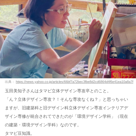
出典：
https://news.yahoo.co.jp/articles/66bf7a72bec3fbe8d2cd6864d4f6e41ea10a8a7f
玉田美知子さんはタマビ立体デザイン専攻卒とのこと。
「ん？立体デザイン専攻？！そんな専攻なくね？」と思っちゃい
ますが、旧建築科と旧デザイン科立体デザイン専攻インテリアデ
ザイン専修が統合されてできたのが「環境デザイン学科」（現在
の建築・環境デザイン学科）なのです。
タマビ豆知識。