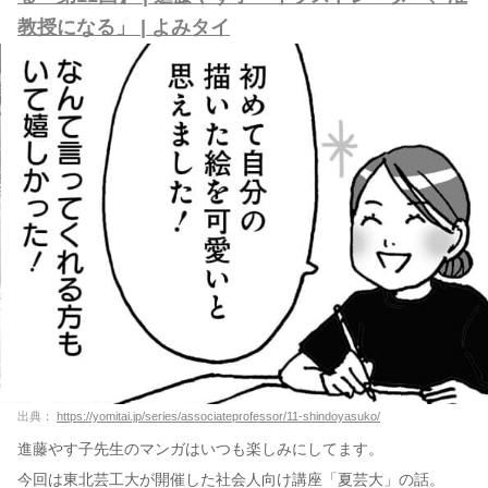
教授になる」 | よみタイ
出典：
https://yomitai.jp/series/associateprofessor/11-shindoyasuko/
進藤やす子先生のマンガはいつも楽しみにしてます。
今回は東北芸工大が開催した社会人向け講座「夏芸大」の話。