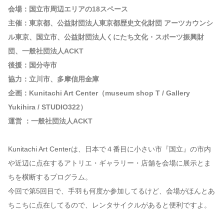
会場：国立市周辺エリアの18スペース
主催：東京都、公益財団法人東京都歴史文化財団 アーツカウンシ
ル東京、国立市、公益財団法人くにたち文化・スポーツ振興財
団、一般社団法人ACKT
後援：国分寺市
協力：立川市、多摩信用金庫
企画：Kunitachi Art Center（museum shop T / Gallery
Yukihira / STUDIO322）
運営 ：一般社団法人ACKT
Kunitachi Art Centerは、日本で４番目に小さい市『国立』の市内
や近辺に点在するアトリエ・ギャラリー・店舗を会場に展示とま
ちを横断するプログラム。
今回で第5回目で、手羽も何度か参加してるけど、会場がほんとあ
ちこちに点在してるので、レンタサイクルがあると便利ですよ。