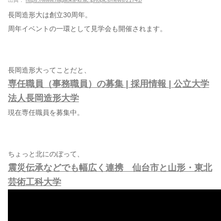
出典：
https://www.nagaoka-id.ac.jp/topics/news/21741/
長岡造形大は創立30周年。
周年イベントの一環として見学会も開催されます。
長岡造形大ってことだと、
専任職員（事務職員）の募集 | 採用情報 | 公立大学
法人長岡造形大学
現在専任職員を募集中。
ちょっと北にのぼって、
震災伝承などでも幅広く連携 仙台市と山形・東北
芸術工科大学