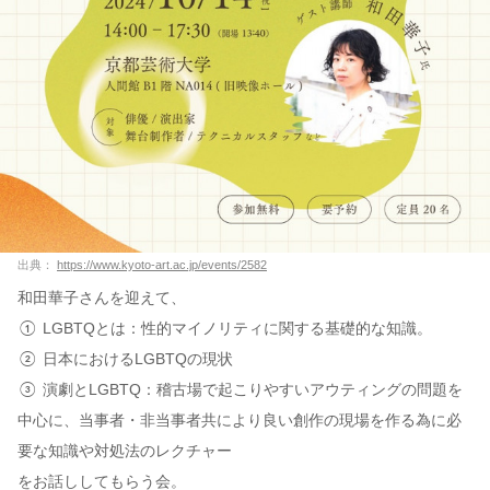
出典：
https://www.kyoto-art.ac.jp/events/2582
和田華子さんを迎えて、
① LGBTQとは：性的マイノリティに関する基礎的な知識。
② 日本におけるLGBTQの現状
③ 演劇とLGBTQ：稽古場で起こりやすいアウティングの問題を
中心に、当事者・非当事者共により良い創作の現場を作る為に必
要な知識や対処法のレクチャー
をお話ししてもらう会。