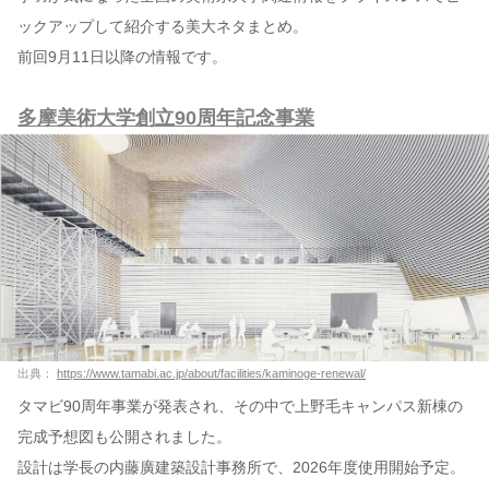
ックアップして紹介する美大ネタまとめ。
コンテンツ
前回9月11日以降の情報です。
このサイトについて
多摩美術大学創立90周年記念事業
運営会社
お問い合わせ
出典：
https://www.tamabi.ac.jp/about/facilities/kaminoge-renewal/
タマビ90周年事業が発表され、その中で上野毛キャンパス新棟の
完成予想図も公開されました。
設計は学長の内藤廣建築設計事務所で、2026年度使用開始予定。