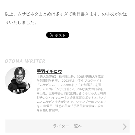
以上、ムサビネタまとめは多すぎて明日書きます、の手羽がお送
りいたしました。
手羽イチロウ
【美大愛好家】 福岡県出身。武蔵野美術大学造形
学部彫刻学科卒。 2003年より学生ブログサイト
「ムサビコム」、2009年より「美大日記」を運
営。2007年「ムサビ日記 -リアルな美大の日常を」
を出版。三谷幸喜と浦沢直樹とみうらじゅんと羽海
野チカとハイキュー！と合体変形ロボットとパシリ
ムとムサビと美大が好きで、シャンプーはマシェリ
を20年愛用。理想の美大「手羽美術大学★」設立
を目指し奮闘中。
ライター一覧へ