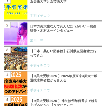
五美術大学と五芸術大学
手羽イチロウ
日本の美大生なんて死んだほうがいいー映画
監督・木村太一インタビュー
出川 光
【日本一美しい図書館】石川県立図書館に行
ってきた
手羽イチロウ
【 #美大受験2025 】2025年度東京4美大一般
選抜志願者数から言える...
手羽イチロウ
【 #美大受験2025 】補欠は例年何番まで繰り
上げるのか？【タマビとムサ...