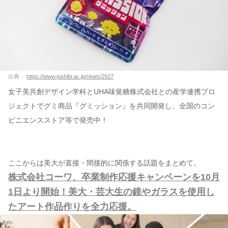
出典：
https://www.joshibi.ac.jp/news/2927
女子美共創デザイン学科とUHA味覚糖株式会社との産学連携プロ
ジェクトでグミ商品『グミッション』を共同開発し、全国のコン
ビニエンスストア等で発売中！
ここからは美大が直接・間接的に関係する話題をまとめて。
株式会社コーワ、卒業制作応援キャンペーンを10月
1日より開始！美大・芸大生の鏡やガラスを使用し
たアート作品作りを全力応援。