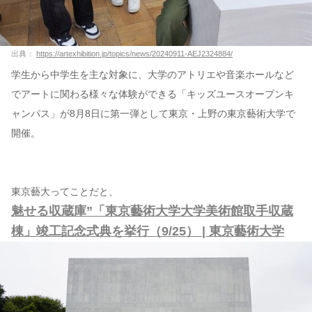
出典：
https://artexhibition.jp/topics/news/20240911-AEJ2324884/
学生から中学生を主な対象に、大学のアトリエや音楽ホールなど
でアートに関わる様々な体験ができる「キッズユースオープンキ
ャンパス」が8月8日に第一弾として東京・上野の東京藝術大学で
開催。
東京藝大ってことだと、
魅せる収蔵庫”「東京藝術大学大学美術館取手収蔵
棟」竣工記念式典を挙行（9/25） | 東京藝術大学