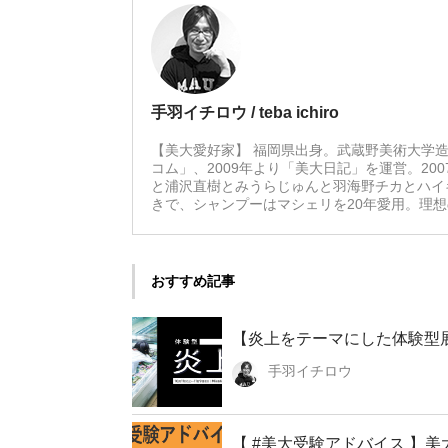
手羽イチロウ / teba ichiro
【美大愛好家】 福岡県出身。武蔵野美術大学造
コム」、2009年より「美大日記」を運営。20
と浦沢直樹とみうらじゅんと羽海野チカとハイ
きで、シャンプーはマシェリを20年愛用。理
おすすめ記事
【炎上をテーマにした体験型展
手羽イチロウ
【 #美大受験アドバイス 】美