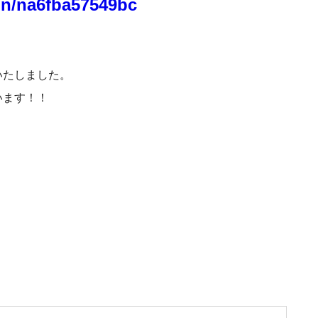
o/n/na6fba57549bc
いたしました。
います！！