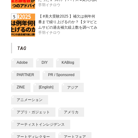
手羽イチロウ
【 #美大受験2025 】補欠は例年何
番まで繰り上げるのか？【タマビと
ムサビの過去補欠繰上数を調べてみ
手羽イチロウ
た】
Adobe
DIY
KABlog
PARTNER
PR / Sponsored
ZINE
[English]
アジア
アニメーション
アプリ・ガジェット
アメリカ
アーティストインレジデンス
アートディレクター
アートフェア