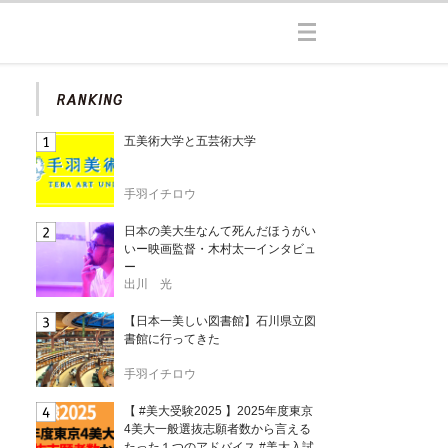
五美術大学と五芸術大学
手羽イチロウ
日本の美大生なんて死んだほうがい
いー映画監督・木村太一インタビュ
ー
出川 光
【日本一美しい図書館】石川県立図
書館に行ってきた
手羽イチロウ
【 #美大受験2025 】2025年度東京
4美大一般選抜志願者数から言える
たった１つのアドバイス #美大入試