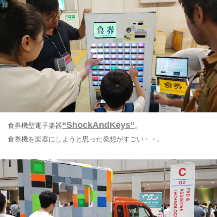
“ShockAndKeys”
食券機型電子楽器
。
食券機を楽器にしようと思った発想がすごい・・。