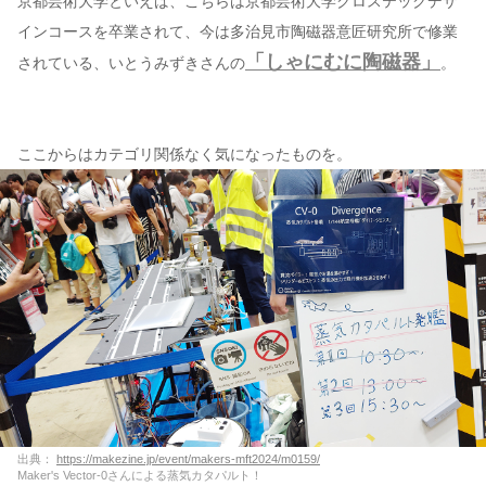
京都芸術大学といえば、こちらは京都芸術大学クロステックデザ
インコースを卒業されて、今は多治見市陶磁器意匠研究所で修業
「しゃにむに陶磁器」
されている、いとうみずきさんの
。
ここからはカテゴリ関係なく気になったものを。
出典：
https://makezine.jp/event/makers-mft2024/m0159/
Maker's Vector-0さんによる蒸気カタパルト！