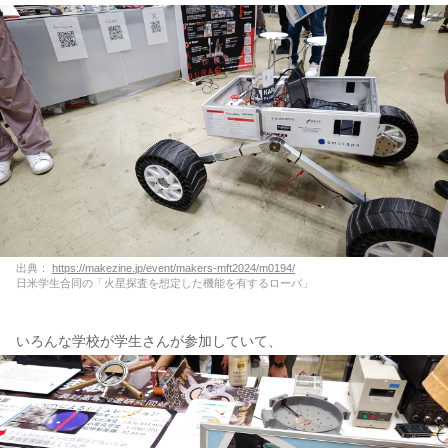
出典：
https://makezine.jp/event/makers-mft2024/m0194/
日米学生合同の「火星探査を想定した機能を有するローバ」
いろんな学校が学生さんが参加していて、