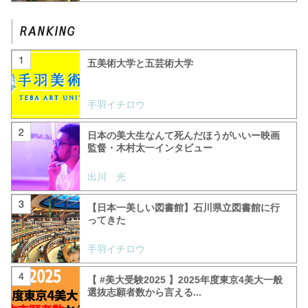
五美術大学と五芸術大学
手羽イチロウ
日本の美大生なんて死んだほうがいいー映画
監督・木村太一インタビュー
出川 光
【日本一美しい図書館】石川県立図書館に行
ってきた
手羽イチロウ
【 #美大受験2025 】2025年度東京4美大一般
選抜志願者数から言える...