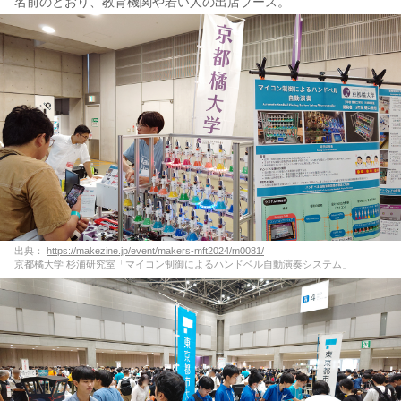
名前のとおり、教育機関や若い人の出店ブース。
出典：
https://makezine.jp/event/makers-mft2024/m0081/
京都橘大学 杉浦研究室「マイコン制御によるハンドベル自動演奏システム」