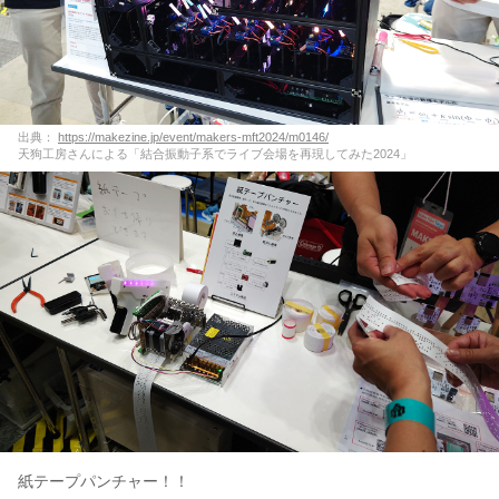
出典：
https://makezine.jp/event/makers-mft2024/m0146/
天狗工房さんによる「結合振動子系でライブ会場を再現してみた2024」
紙テープパンチャー！！