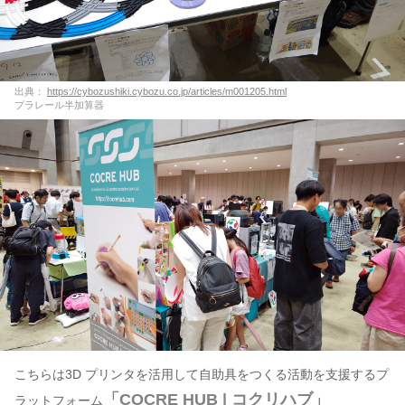
出典：
https://cybozushiki.cybozu.co.jp/articles/m001205.html
プラレール半加算器
こちらは3D プリンタを活用して自助具をつくる活動を支援するプ
「COCRE HUB | コクリハブ」
ラットフォーム