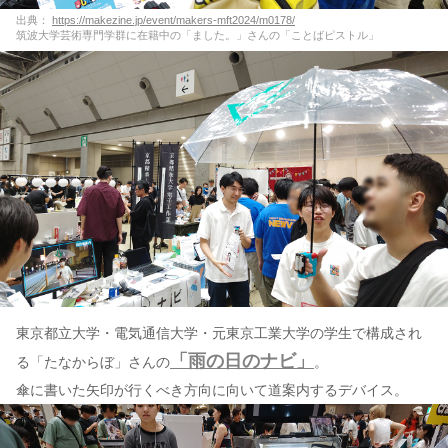
出典：
https://makezine.jp/event/makers-mft2024/m0178/
筑波大学芸術専門学群に在籍中の「ました。」さんの「ことばピストル」
東京都立大学・電気通信大学・元東京工業大学の学生で構成され
「雨の日のナビ」
る「たなからぼ」さんの
。
傘に書いた矢印が行くべき方向に向いて道案内するデバイス。