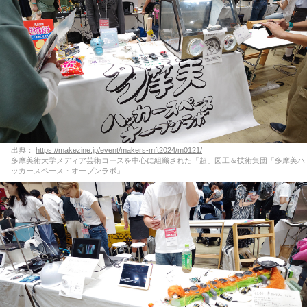
出典：
https://makezine.jp/event/makers-mft2024/m0121/
多摩美術大学メディア芸術コースを中心に組織された「超」図工＆技術集団「多摩美ハ
ッカースペース・オープンラボ」