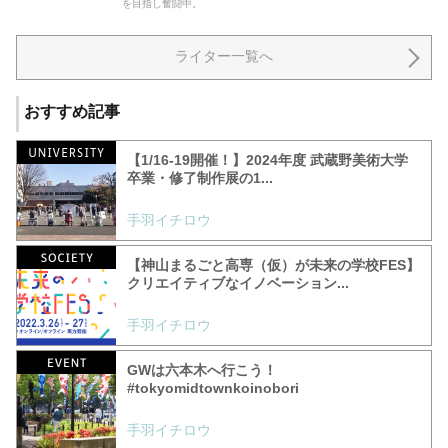
を目指し奮闘中。
ライター一覧へ
おすすめ記事
【1/16-19開催！】2024年度 武蔵野美術大学
卒業・修了制作展の1...
手羽イチロウ
【神山まるごと高専（仮）が未来の学校FES】
クリエイティブなイノベーション...
手羽イチロウ
GWは六本木へ行こう！
#tokyomidtownkoinobori
手羽イチロウ