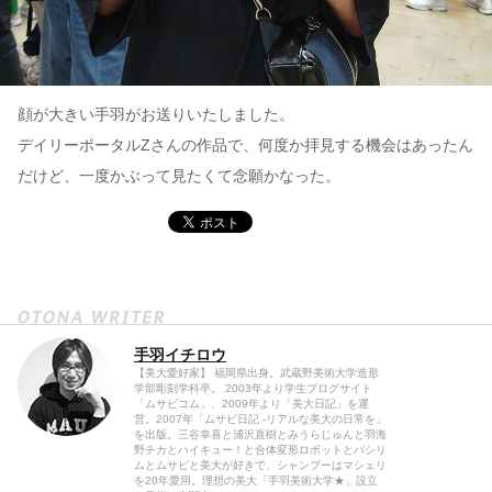
顔が大きい手羽がお送りいたしました。
デイリーポータルZさんの作品で、何度か拝見する機会はあったん
だけど、一度かぶって見たくて念願かなった。
手羽イチロウ
【美大愛好家】 福岡県出身。武蔵野美術大学造形
学部彫刻学科卒。 2003年より学生ブログサイト
「ムサビコム」、2009年より「美大日記」を運
営。2007年「ムサビ日記 -リアルな美大の日常を」
を出版。三谷幸喜と浦沢直樹とみうらじゅんと羽海
野チカとハイキュー！と合体変形ロボットとパシリ
ムとムサビと美大が好きで、シャンプーはマシェリ
を20年愛用。理想の美大「手羽美術大学★」設立