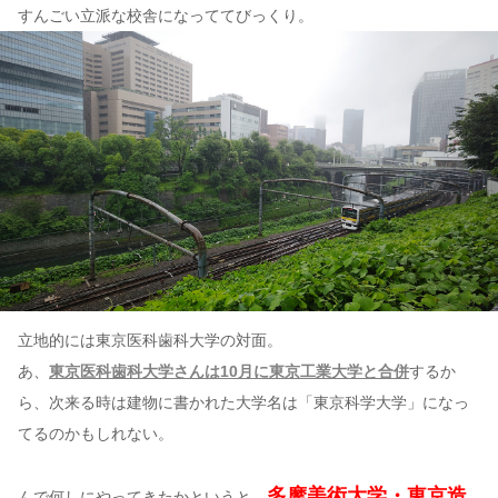
すんごい立派な校舎になっててびっくり。
立地的には東京医科歯科大学の対面。
あ、
東京医科歯科大学さんは10月に東京工業大学と合併
するか
ら、次来る時は建物に書かれた大学名は「東京科学大学」になっ
てるのかもしれない。
多摩美術大学・東京造
んで何しにやってきたかというと、