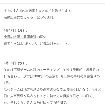
手羽の1週間の出来事をまとめてお送りします。
コンテンツ
活動記録になるから日記って便利。
このサイトについて
運営会社
6月17日（月）。
お問い合わせ
土日の大阪・兵庫出張
の振休。
寝てたら1日があっという間に終わった・・。
6月19日（水）。
午前は広報チームの課内ミーティング、午後は美術館・図書館の
打ち合わせ、夕方は100周年の会議と6月以降の手羽の肩書通りの
1日。
広報チームは地方相談会や高校説明会で全員揃う日がなく、5月30
日に人事異動が発表されてから初めて全員揃う日がこの日でし
た。それくらいみんな飛び回ってる時期で。