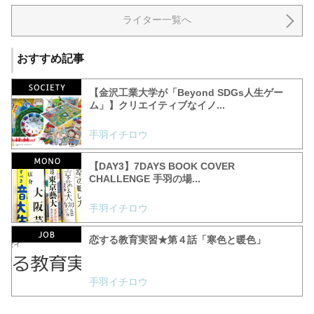
ライター一覧へ
おすすめ記事
【金沢工業大学が「Beyond SDGs人生ゲー
ム」】クリエイティブなイノ...
手羽イチロウ
【DAY3】7DAYS BOOK COVER
CHALLENGE 手羽の場...
手羽イチロウ
恋する教育実習★第４話「寒色と暖色」
手羽イチロウ