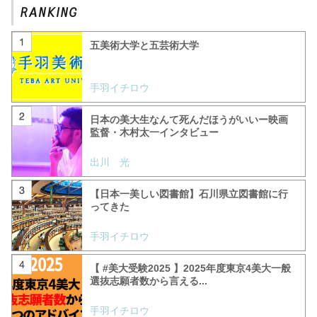
五美術大学と五芸術大学
手羽イチロウ
日本の美大生なんて死んだほうがいいー映画
監督・木村太一インタビュー
出川 光
【日本一美しい図書館】石川県立図書館に行
ってきた
手羽イチロウ
【 #美大受験2025 】2025年度東京4美大一般
選抜志願者数から言える...
手羽イチロウ