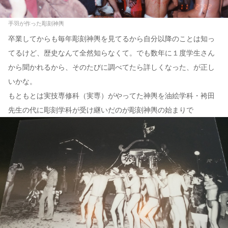
手羽が作った彫刻神輿
卒業してからも毎年彫刻神輿を見てるから自分以降のことは知っ
てるけど、歴史なんて全然知らなくて。でも数年に１度学生さん
から聞かれるから、そのたびに調べてたら詳しくなった、が正し
いかな。
もともとは実技専修科（実専）がやってた神輿を油絵学科・袴田
先生の代に彫刻学科が受け継いだのが彫刻神輿の始まりで