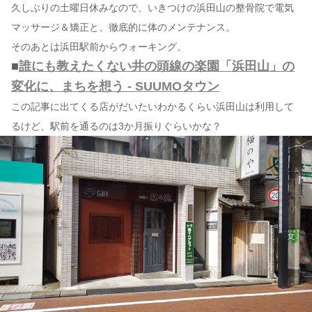
久しぶりの土曜日休みなので、いきつけの浜田山の整骨院で電気
マッサージ＆矯正と、徹底的に体のメンテナンス。
そのあとは浜田駅前からウォーキング。
■
誰にも教えたくない井の頭線の楽園「浜田山」の
変化に、まちを想う - SUUMOタウン
この記事に出てくる店がだいたいわかるくらい浜田山は利用して
るけど、駅前を通るのは3か月振りぐらいかな？