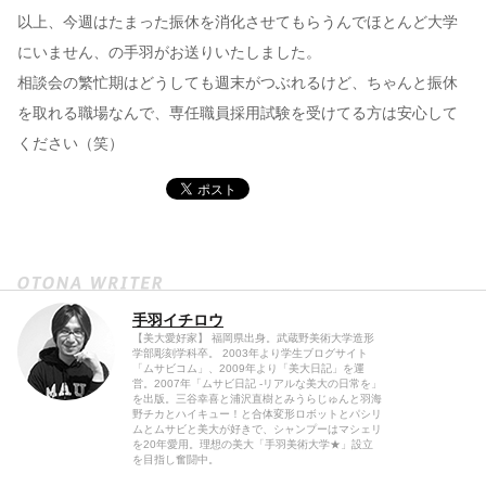
以上、今週はたまった振休を消化させてもらうんでほとんど大学
にいません、の手羽がお送りいたしました。
相談会の繁忙期はどうしても週末がつぶれるけど、ちゃんと振休
を取れる職場なんで、専任職員採用試験を受けてる方は安心して
ください（笑）
手羽イチロウ
【美大愛好家】 福岡県出身。武蔵野美術大学造形
学部彫刻学科卒。 2003年より学生ブログサイト
「ムサビコム」、2009年より「美大日記」を運
営。2007年「ムサビ日記 -リアルな美大の日常を」
を出版。三谷幸喜と浦沢直樹とみうらじゅんと羽海
野チカとハイキュー！と合体変形ロボットとパシリ
ムとムサビと美大が好きで、シャンプーはマシェリ
を20年愛用。理想の美大「手羽美術大学★」設立
を目指し奮闘中。