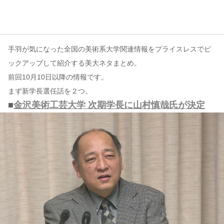
コンテンツ
このサイトについて
手羽が気になった全国の美術系大学関連情報をプライスレスでピ
運営会社
ックアップして紹介する美大ネタまとめ。
お問い合わせ
前回10月10日以降の情報です。
まず新学長選任話を２つ。
■
金沢美術工芸大学 次期学長に山村慎哉氏が決定