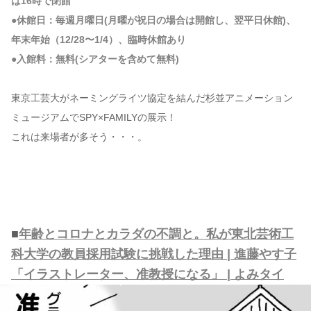
は16時で閉館
●休館日：毎週月曜日(月曜が祝日の場合は開館し、翌平日休館)、
年末年始（12/28〜1/4）、臨時休館あり
●入館料：無料(シアターを含めて無料)
東京工芸大がネーミングライツ協定を結んだ杉並アニメーション
ミュージアムでSPY×FAMILYの展示！
これは来場者が多そう・・・。
■
年齢とコロナとカラダの不調と。私が東北芸術工
科大学の教員採用試験に挑戦した理由 | 進藤やす子
「イラストレーター、准教授になる」 | よみタイ