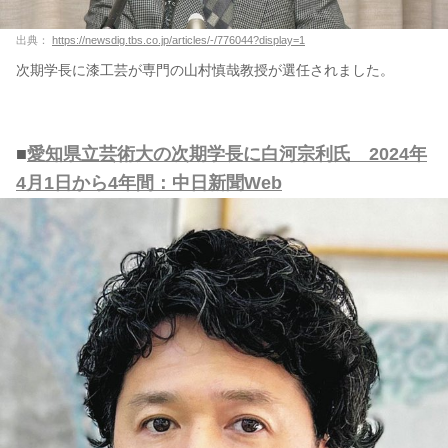
出典：
https://newsdig.tbs.co.jp/articles/-/776044?display=1
次期学長に漆工芸が専門の山村慎哉教授が選任されました。
■
愛知県立芸術大の次期学長に白河宗利氏 2024年
4月1日から4年間：中日新聞Web