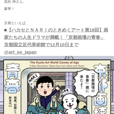
高松 伸さん。
豪華！
京都といえば、
■
【ハカセとＮＡＲＩのときめくアート第18回】画
家たちの人生ドラマが満載！「京都画壇の青春」
京都国立近代美術館で12月10日まで
@art_ex_japan