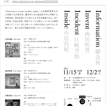
出典：
https://www.nzu.ac.jp/news/202311144i/