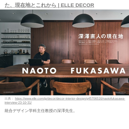
た、現在地とこれから | ELLE DECOR
出典：
https://www.elle.com/jp/decor/decor-interior-design/g45706516/naotofukasawa-
interview-23-10-31/
統合デザイン学科主任教授の深澤先生。