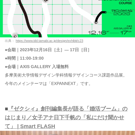
出典：
https://www.idd.tamabi.ac.jp/design/exhibit/c23
●会期｜2023年12月16日［土］― 17日［日］
●時間｜11:00-19:00
●会場｜AXIS GALLERY 入場無料
多摩美術大学情報デザイン学科情報デザインコース課題作品展。
今年のメインテーマは「EXPANNEXT」です。
■
『ゼクシィ』創刊編集長が語る「婚活ブーム」の
はじまり／女子アナ日下千帆の「私にだけ聞かせ
て」 | Smart FLASH