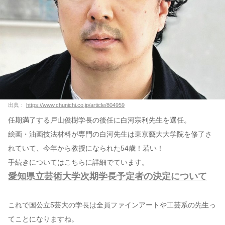
出典：
https://www.chunichi.co.jp/article/804959
任期満了する戸山俊樹学長の後任に白河宗利先生を選任。
絵画・油画技法材料が専門の白河先生は東京藝大大学院を修了さ
れていて、今年から教授になられた54歳！若い！
手続きについてはこちらに詳細でています。
愛知県立芸術大学次期学長予定者の決定について
これで国公立5芸大の学長は全員ファインアートや工芸系の先生っ
てことになりますね。