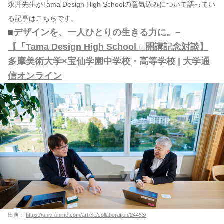
永井先生がTama Design High Schoolの意気込みについて語ってい
る記事はこちらです。
■
デザインを、一人ひとりの生きる力に。–
【「Tama Design High School」開講記念対談】
多摩美術大学×宝仙学園中学校・高等学校 | 大学通
信オンライン
出典：
https://univ-online.com/article/collaboration/24453/