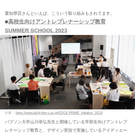
愛知県芸さんといえば、こういう取り組みもされてます。
■
高校生向けアントレプレナーシップ教育
SUMMER SCHOOL 2023
出典：
https://www.aichi-fam-u.ac.jp/EDGE-PRIME_Initiative_2023/
バブソン大学山川恭弘先生と開催している学部生向けアントレプ
レナーシップ教育と、デザイン実技で実施しているアイディエー