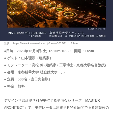
出典：
https://www.kyoto-seika.ac.jp/news/2023/1114_1.html
●日時：2023年12月9日(土) 15:00〜16:30 開場：14:30
● ゲスト：山本理顕（建築家）、
● モデレーター：高松 伸 (建築家 / 工学博士 / 京都大学名誉教授)
● 会場：京都精華大学 明窓館大ホール
● 定員：500名（当日先着順）
● 料金：無料
デザイン学部建築学科が主催する講演会シリーズ「MASTER
ARCHITECT」で、モデレータは建築学科特別顧問である建築家の