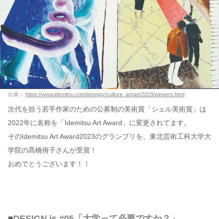
出典：
https://www.idemitsu.com/jp/enjoy/culture_art/art/2023/winners.html
次代を担う若手作家のための公募制の美術賞「シェル美術賞」は
2022年に名称を「Idemitsu Art Award」に変更されてます。
そのIdemitsu Art Award2023のグランプリを、東北芸術⼯科⼤学⼤
学院の髙橋侑子さんが受賞！
おめでとうございます！！
■
DESIGN is #05「大学って必要ですか？」