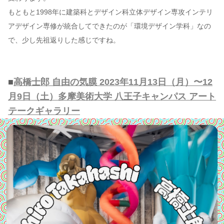
もともと1998年に建築科とデザイン科立体デザイン専攻インテリ
アデザイン専修が統合してできたのが「環境デザイン学科」なの
で、少し先祖返りした感じですね。
■
高橋士郎 自由の気膜 2023年11月13日（月）〜12
月9日（土）多摩美術大学 八王子キャンパス アート
テークギャラリー