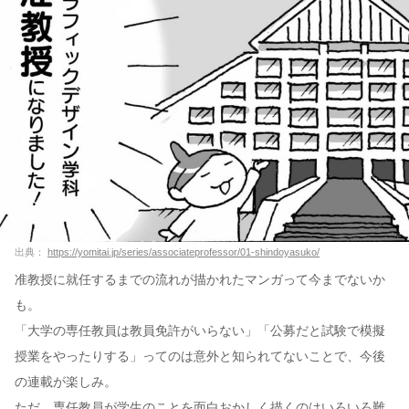
出典：
https://yomitai.jp/series/associateprofessor/01-shindoyasuko/
准教授に就任するまでの流れが描かれたマンガって今までないか
も。
「大学の専任教員は教員免許がいらない」「公募だと試験で模擬
授業をやったりする」ってのは意外と知られてないことで、今後
の連載が楽しみ。
ただ、専任教員が学生のことを面白おかしく描くのはいろいろ難