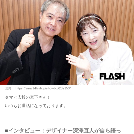
出典：
https://smart-flash.jp/showbiz/262153/
タマビ広報の宮下さん！
いつもお世話になっております。
■
インタビュー：デザイナー深澤直人が自ら語っ