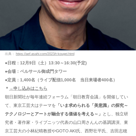
出典：
https://aef.asahi.com/2023/t-kougei.html
●日程：12月9日（土）13:30～16:30(予定)
●会場：ベルサール御成門タワー
●定員：1,400名（ライブ配信1,000名 当日来場者400名）
＊
→申し込みはこちら
朝日新聞社が毎年連続フォーラム「朝日教育会議」を開催してい
て、東京工芸大はテーマを
「いま求められる「美意識」の探究～
テクノロジーとアートが融合する価値を考える～」
とし、独立研
究者・著作家・ライプニッツ代表の山口周さんんの基調講演、東
京工芸大の小林紀晴教授やGOTO AKI氏、西野壮平氏、吉田志穂