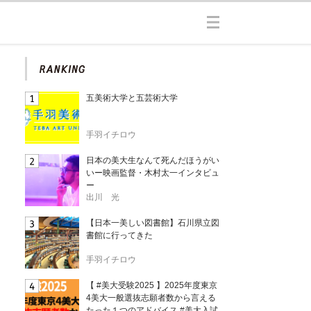
五美術大学と五芸術大学
手羽イチロウ
日本の美大生なんて死んだほうがい
いー映画監督・木村太一インタビュ
ー
出川 光
【日本一美しい図書館】石川県立図
書館に行ってきた
手羽イチロウ
【 #美大受験2025 】2025年度東京
4美大一般選抜志願者数から言える
たった１つのアドバイス #美大入試