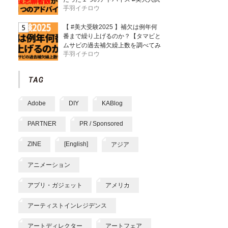
手羽イチロウ
【 #美大受験2025 】補欠は例年何
番まで繰り上げるのか？【タマビと
ムサビの過去補欠繰上数を調べてみ
手羽イチロウ
た】
Adobe
DIY
KABlog
PARTNER
PR / Sponsored
ZINE
[English]
アジア
アニメーション
アプリ・ガジェット
アメリカ
アーティストインレジデンス
アートディレクター
アートフェア