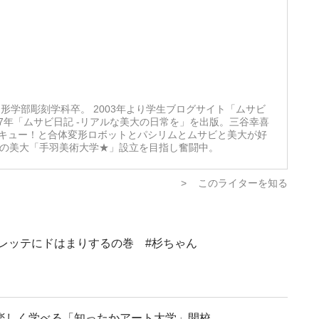
形学部彫刻学科卒。 2003年より学生ブログサイト「ムサビ
07年「ムサビ日記 -リアルな美大の日常を」を出版。三谷幸喜
キュー！と合体変形ロボットとパシリムとムサビと美大が好
想の美大「手羽美術大学★」設立を目指し奮闘中。
>
このライターを知る
レッテにドはまりするの巻 #杉ちゃん
楽しく学べる「知ったかアート大学」開校