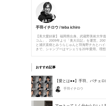
手羽イチロウ / teba ichiro
【美大愛好家】 福岡県出身。武蔵野美術大学造
コム」、2009年より「美大日記」を運営。20
と浦沢直樹とみうらじゅんと羽海野チカとハイ
きで、シャンプーはマシェリを20年愛用。理
おすすめ記事
【愛とは●●】手羽、バチェロ
手羽イチロウ
アートってよく分からない！